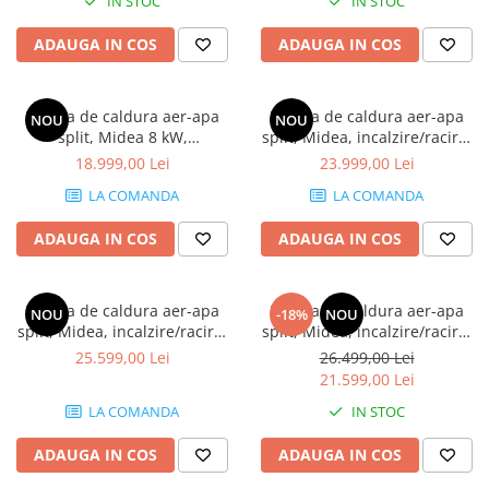
IN STOC
IN STOC
Radiatoare de baie portprosop
ADAUGA IN COS
ADAUGA IN COS
Accesorii radiatoare
Preparatoare pentru apa calda
menajera
Pompa de caldura aer-apa
Pompa de caldura aer-apa
NOU
NOU
Boilere electrice
split, Midea 8 kW,
split, Midea, incalzire/racire,
incalzire/racire, monofazata
12 kW, 220V
18.999,00 Lei
23.999,00 Lei
Boilere termoelectrice
LA COMANDA
LA COMANDA
Boilere indirecte cu serpentina
Boilere solare indirecte (cu
ADAUGA IN COS
ADAUGA IN COS
serpentina)
Boilere pentru pompe de caldura
Pompa de caldura aer-apa
Pompa de caldura aer-apa
NOU
-18%
NOU
Accesorii boilere
split, Midea, incalzire/racire,
split, Midea, incalzire/racire,
12 kW, 380V, trifazata
14 kW, 380V, trifazata
Incalzire in pardoseala
25.599,00 Lei
26.499,00 Lei
21.599,00 Lei
Tevi si fitinguri
LA COMANDA
IN STOC
Tevi si fitinguri PPR
Fitinguri alama
ADAUGA IN COS
ADAUGA IN COS
Tevi si fitinguri fonta