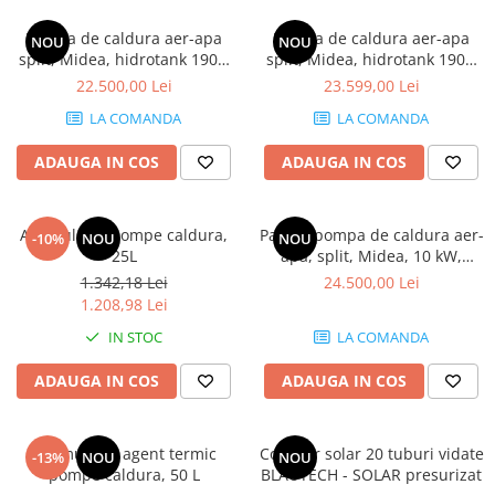
Robineti
Pompa de caldura aer-apa
Pompa de caldura aer-apa
NOU
NOU
Robineti de trecere pentru apa
split, Midea, hidrotank 190L,
split, Midea, hidrotank 190L,
incalzire/racire, 6 kW, 220V,
incalzire/racire, 10 kW, 220V,
22.500,00 Lei
23.599,00 Lei
Robineti coltari pentru apa
EH3
EH3
LA COMANDA
LA COMANDA
Robineti pentru gaz
Robineti radiator
ADAUGA IN COS
ADAUGA IN COS
Accesorii robineti
Robineti tip fluture
Acumulator pompe caldura,
Pachet pompa de caldura aer-
-10%
NOU
NOU
25L
apa, split, Midea, 10 kW,
Pompe
incalzire/racire/ACM, tip
1.342,18 Lei
24.500,00 Lei
Pompe de circulatie
hidrotank 190L + acumulator
1.208,98 Lei
50L, 220V
Pompe submersibile
IN STOC
LA COMANDA
Hidrofoare
ADAUGA IN COS
ADAUGA IN COS
Accesorii pompe
Vase de expansiune
Acumulator agent termic
Colector solar 20 tuburi vidate
Vase de expansiune pentru
-13%
NOU
NOU
pompe caldura, 50 L
BLAUTECH - SOLAR presurizat
incalzire