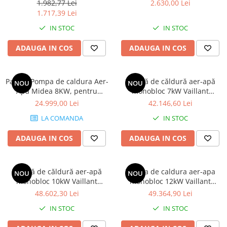
1.982,77 Lei
2.630,00 Lei
Vase de expansiune pentru
1.717,39 Lei
instalatii sanitare
IN STOC
IN STOC
Vas de expansiune pentru hidrofor
ADAUGA IN COS
ADAUGA IN COS
Accesorii montaj vase de
expansiune
Termostate si controlere
Pachet Pompa de caldura Aer-
Pompă de căldură aer-apă
NOU
NOU
Termostate de camera
Apa Midea 8KW, pentru
monobloc 7kW Vaillant
incalzire/racire/apa calda
aroTHERM Plus R290, cu
24.999,00 Lei
42.146,60 Lei
Accesorii
menajera + boiler +
Unitower (boiler inclus 185
Cleme de fixare si coliere
LA COMANDA
IN STOC
acumulator
litri)
Accesorii de montaj
ADAUGA IN COS
ADAUGA IN COS
Substante intretinere instalatii
Accesorii instalatii termice
Pompă de căldură aer-apă
Pompa de caldura aer-apa
NOU
NOU
Distribuitoare
monobloc 10kW Vaillant
monobloc 12kW Vaillant
aroTHERM Plus R290, cu
aroTHERM Plus R290, cu
48.602,30 Lei
49.364,90 Lei
Filtre apa
Unitower (boiler inclus 185
Unitower (boiler inclus 185
IN STOC
IN STOC
litri)
litri)
Baterii
Baterii instant