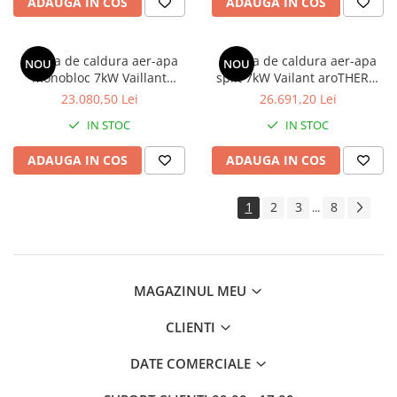
ADAUGA IN COS
ADAUGA IN COS
Baterii sanitare
Filtre apa potabila
Pompa de caldura aer-apa
Pompa de caldura aer-apa
NOU
NOU
Sanitare
monobloc 7kW Vaillant
split 7kW Vailant aroTHERM
aroTHERM Plus R290, cu
cu unitate interioara (statie
Accesorii baie
23.080,50 Lei
26.691,20 Lei
automatizare VWZ AI
hidraulica)
Cabine de dus
IN STOC
IN STOC
Sifoane si rigole
ADAUGA IN COS
ADAUGA IN COS
1
2
3
8
...
MAGAZINUL MEU
CLIENTI
DATE COMERCIALE