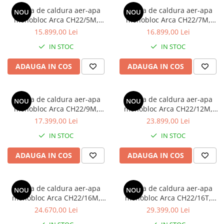
Colectoare solare plane
Pompa de caldura aer-apa
Pompa de caldura aer-apa
NOU
NOU
Colectoare solare cu tub-vidat
monobloc Arca CH22/5M,
monobloc Arca CH22/7M,
monofazata, clasa energetica
monofazata, clasa energetica
15.899,00 Lei
16.899,00 Lei
Accesorii sisteme solare
A+++
A+++
IN STOC
IN STOC
Accesorii pompe de caldura
Puffere
ADAUGA IN COS
ADAUGA IN COS
Cazane pe combustibil solid
Cazane pe lemne cu gazeificare
Pompa de caldura aer-apa
Pompa de caldura aer-apa
NOU
NOU
Cazane pe biomasa nelemnoasa
monobloc Arca CH22/9M,
monobloc Arca CH22/12M,
monofazata, clasa energetica
monofazata, clasa energetica
17.399,00 Lei
23.899,00 Lei
Cazane si termoseminee pe peleti
A+++
A+++
IN STOC
IN STOC
Centrale mixte lemn-pelet
Accesorii de montaj
ADAUGA IN COS
ADAUGA IN COS
Seminee
Radiatoare
Pompa de caldura aer-apa
Pompa de caldura aer-apa
NOU
NOU
monobloc Arca CH22/16M,
monobloc Arca CH22/16T,
Radiatoare din otel
monofazata, clasa energetica
trifazata, clasa energetica
24.670,00 Lei
29.399,00 Lei
Radiatoare din aluminiu
A+++