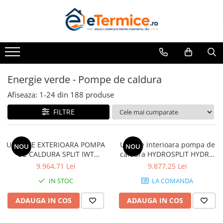
Toate Produsele
Climatizare
Ventiloconvector
Energie verde - Pompe de caldura
Aparate aer conditionat multi-split
Afiseaza:
1-
24
din
188
produse
Aparate aer conditionat
rezidential
FILTRE
Centrale termice
Centrale pe gaz
UNITATE EXTERIOARA POMPA
Unitate interioara pompa de
NOU
NOU
Centrale electrice
DE CALDURA SPLIT IWT
caldura HYDROSPLIT HYDRO
HYDRO BOX R32 MONOFAZIC
BOX R32 TRIFAZIC IDU HN1600
9.964,71 Lei
9.877,25 Lei
Accesorii de montaj
ODU HU051MR.U44
MC.NK1
IN STOC
LA COMANDA
Energie verde - Pompe de caldura
Panouri solare
ADAUGA IN COS
ADAUGA IN COS
Pompe de caldura