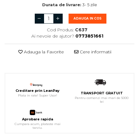
Durata de livrare:
3- 5 zile
ADAUGA IN COS
Cod Produs:
C637
Ai nevoie de ajutor?
0773851661
Adauga la Favorite
Cere informatii
Creditare prin LeanPay
TRANSPORT GRATUIT
Plata in rate! Super Usor!
Pentru comenzi mai mari de 5000
lei
Aprobare rapida
Cumpara acum, plateste mai
tarziu.