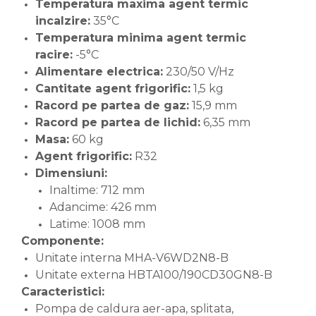
Temperatura maxima agent termic
incalzire:
35°C
Temperatura minima agent termic
racire:
-5°C
Alimentare electrica:
230/50 V/Hz
Cantitate agent frigorific:
1,5 kg
Racord pe partea de gaz:
15,9 mm
Racord pe partea de lichid:
6,35 mm
Masa:
60 kg
Agent frigorific:
R32
Dimensiuni:
Inaltime: 712 mm
Adancime: 426 mm
Latime: 1008 mm
Componente:
Unitate interna MHA-V6WD2N8-B
Unitate externa HBTA100/190CD30GN8-B
Caracteristici:
Pompa de caldura aer-apa, splitata,