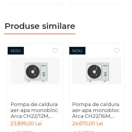
Produse similare
NOU
NOU
Pompa de caldura
Pompa de caldura
aer-apa monobloc
aer-apa monobloc
Arca CH22/12M,
Arca CH22/16M,
monofazata, clasa
monofazata, clasa
23.899,00 Lei
24.670,00 Lei
energetica A+++
energetica