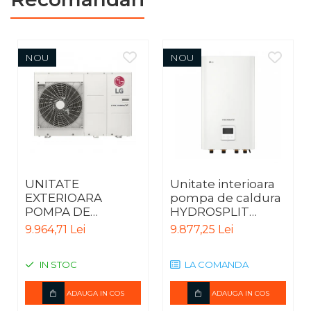
NOU
NOU
UNITATE
Unitate interioara
EXTERIOARA
pompa de caldura
POMPA DE
HYDROSPLIT
CALDURA SPLIT
HYDRO BOX R32
9.964,71 Lei
9.877,25 Lei
IWT HYDRO BOX
TRIFAZIC IDU
R32 MONOFAZIC
HN1600 MC.NK1
IN STOC
LA COMANDA
ODU
HU051MR.U44
ADAUGA IN COS
ADAUGA IN COS