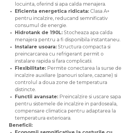
locuinta, oferind si apa calda menajera.
Eficienta energetica ridicata:
Clasa A+
pentru incalzire, reducand semnificativ
consumul de energie.
Hidrotank de 190L:
Stocheaza apa calda
menajera pentru a fi disponibila instantaneu.
Instalare usoara:
Structura compacta si
preincarcarea cu refrigerant permit o
instalare rapida si fara complicatii.
Flexibilitate:
Permite conectarea la surse de
incalzire auxiliare (panouri solare, cazane) si
controlul a doua zone de temperatura
distincte.
Functii avansate:
Preincalzire si uscare sapa
pentru sistemele de incalzire in pardoseala,
compensare climatica pentru adaptarea la
temperatura exterioara.
Beneficii:
Economii semnificative la costurile cu