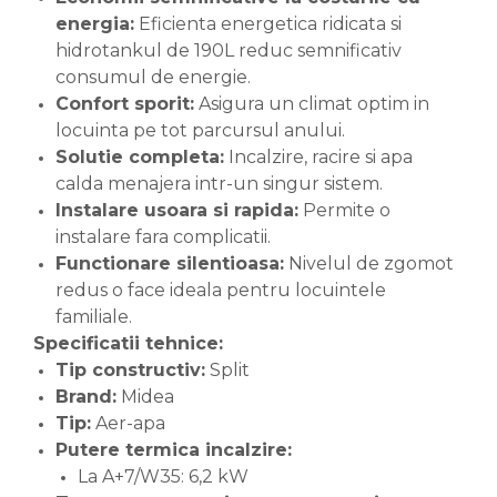
energia:
Eficienta energetica ridicata si
hidrotankul de 190L reduc semnificativ
consumul de energie.
Confort sporit:
Asigura un climat optim in
locuinta pe tot parcursul anului.
Solutie completa:
Incalzire, racire si apa
calda menajera intr-un singur sistem.
Instalare usoara si rapida:
Permite o
instalare fara complicatii.
Functionare silentioasa:
Nivelul de zgomot
redus o face ideala pentru locuintele
familiale.
Specificatii tehnice:
Tip constructiv:
Split
Brand:
Midea
Tip:
Aer-apa
Putere termica incalzire:
La A+7/W35: 6,2 kW