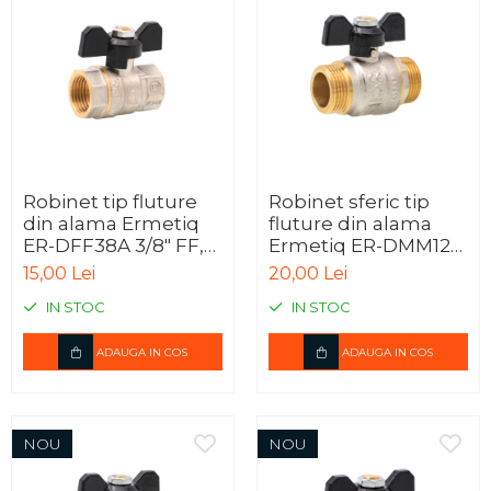
Robinet tip fluture
Robinet sferic tip
din alama Ermetiq
fluture din alama
ER-DFF38A 3/8" FF,
Ermetiq ER-DMM12A
robinet sferic PN40
1/2" MM, PN40
15,00 Lei
20,00 Lei
IN STOC
IN STOC
ADAUGA IN COS
ADAUGA IN COS
NOU
NOU