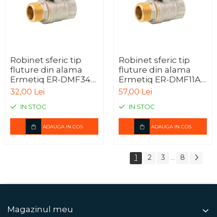
Robinet sferic tip
Robinet sferic tip
fluture din alama
fluture din alama
Ermetiq ER-DMF34A
Ermetiq ER-DMF11A
3/4" MF, PN40
1" MF, PN40
32,00 Lei
57,00 Lei
IN STOC
IN STOC
ADAUGA IN COS
ADAUGA IN COS
1
2
3
8
...
Magazinul meu