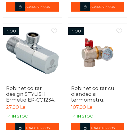
ADAUGA IN COS
ADAUGA IN COS
NOU
NOU
Robinet coltar
Robinet coltar cu
design STYLISH
olandez si
Ermetiq ER-CQ1234
termometru
1/2" x 3/4", crom, din
Ermetiq ER-CHT11 1"
27,00 Lei
107,00 Lei
alama
MF, alama CW617N,
IN STOC
IN STOC
PN40
ADAUGA IN COS
ADAUGA IN COS