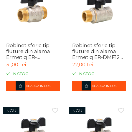
Robinet sferic tip
Robinet sferic tip
fluture din alama
fluture din alama
Ermetiq ER-
Ermetiq ER-DMF12A
DMM34A 3/4" MM,
1/2" MF, PN40
31,00 Lei
22,00 Lei
PN40
IN STOC
IN STOC
ADAUGA IN COS
ADAUGA IN COS
NOU
NOU