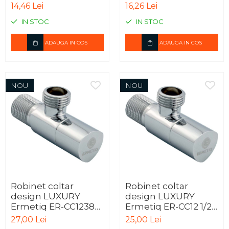
14,46 Lei
16,26 Lei
IN STOC
IN STOC
ADAUGA IN COS
ADAUGA IN COS
NOU
NOU
Robinet coltar
Robinet coltar
design LUXURY
design LUXURY
Ermetiq ER-CC1238
Ermetiq ER-CC12 1/2"
1/2" x 3/8", crom, din
x 1/2", crom, din
27,00 Lei
25,00 Lei
alama
alama