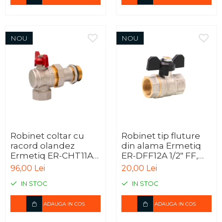
NOU
NOU
Robinet coltar cu
Robinet tip fluture
racord olandez
din alama Ermetiq
Ermetiq ER-CHT11A
ER-DFF12A 1/2" FF,
1" MF, alama
robinet sferic pentru
96,00 Lei
20,00 Lei
CW617N, PN40
apa
IN STOC
IN STOC
ADAUGA IN COS
ADAUGA IN COS