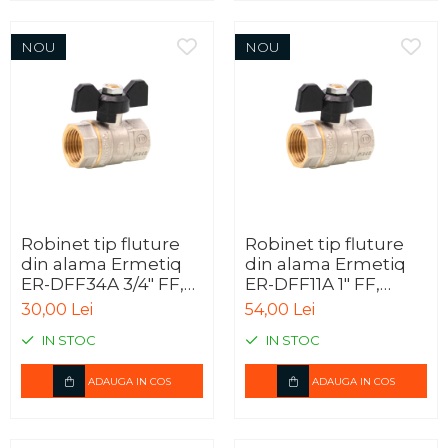
NOU
NOU
Robinet tip fluture
Robinet tip fluture
din alama Ermetiq
din alama Ermetiq
ER-DFF34A 3/4" FF,
ER-DFF11A 1" FF,
robinet sferic PN40
robinet sferic PN40
30,00 Lei
54,00 Lei
IN STOC
IN STOC
ADAUGA IN COS
ADAUGA IN COS