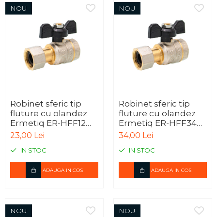
NOU
NOU
Robinet sferic tip
Robinet sferic tip
fluture cu olandez
fluture cu olandez
Ermetiq ER-HFF12
Ermetiq ER-HFF34
1/2" FF, alama
3/4" FF, alama
23,00 Lei
34,00 Lei
CW617N, PN40
CW617N, PN40
IN STOC
IN STOC
ADAUGA IN COS
ADAUGA IN COS
NOU
NOU