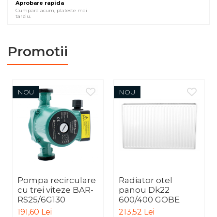
Aprobare rapida
Cumpara acum, plateste mai
tarziu.
Promotii
NOU
NOU
Pompa recirculare
Radiator otel
cu trei viteze BAR-
panou Dk22
RS25/6G130
600/400 GOBE
191,60 Lei
213,52 Lei