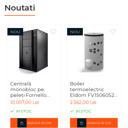
Noutati
NOU
NOU
Centrală
Boiler
monobloc pe
termoelectric
peleți Fornello
Eldom FV15060S2,
Pellet King 40 kW,
150 Litri, 3000 W, cu
10.057,00 Lei
2.562,00 Lei
complet echipată,
2 serpentine,
IN STOC
IN STOC
buncăr 100 kg
montaj pe
pardoseală
ADAUGA IN COS
ADAUGA IN COS