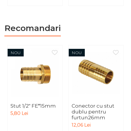
Recomandari
NOU
NOU
Stut 1/2" FE*15mm
Conector cu stut
dublu pentru
5,80 Lei
furtun26mm
12,06 Lei