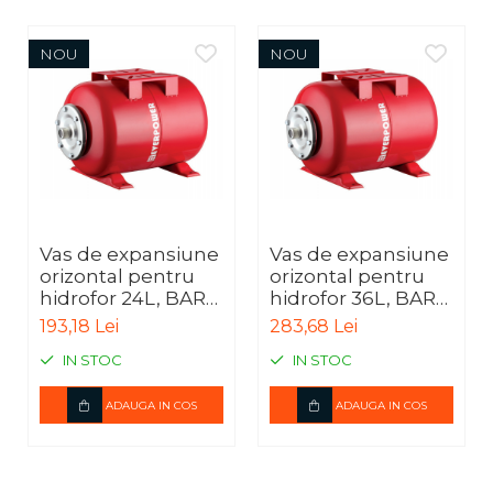
NOU
NOU
Vas de expansiune
Vas de expansiune
orizontal pentru
orizontal pentru
hidrofor 24L, BAR-
hidrofor 36L, BAR-
RH24A
RH36
193,18 Lei
283,68 Lei
IN STOC
IN STOC
ADAUGA IN COS
ADAUGA IN COS