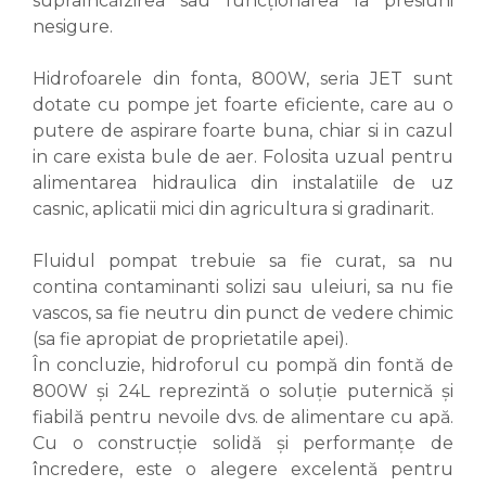
supraîncălzirea sau funcționarea la presiuni
nesigure.
Hidrofoarele din fonta, 800W, seria JET sunt
dotate cu pompe jet foarte eficiente, care au o
putere de aspirare foarte buna, chiar si in cazul
in care exista bule de aer. Folosita uzual pentru
alimentarea hidraulica din instalatiile de uz
casnic, aplicatii mici din agricultura si gradinarit.
Fluidul pompat trebuie sa fie curat, sa nu
contina contaminanti solizi sau uleiuri, sa nu fie
vascos, sa fie neutru din punct de vedere chimic
(sa fie apropiat de proprietatile apei).
În concluzie, hidroforul cu pompă din fontă de
800W și 24L reprezintă o soluție puternică și
fiabilă pentru nevoile dvs. de alimentare cu apă.
Cu o construcție solidă și performanțe de
încredere, este o alegere excelentă pentru