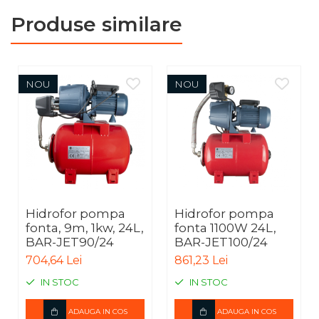
Produse similare
NOU
NOU
Hidrofor pompa
Hidrofor pompa
fonta, 9m, 1kw, 24L,
fonta 1100W 24L,
BAR-JET90/24
BAR-JET100/24
704,64 Lei
861,23 Lei
IN STOC
IN STOC
ADAUGA IN COS
ADAUGA IN COS