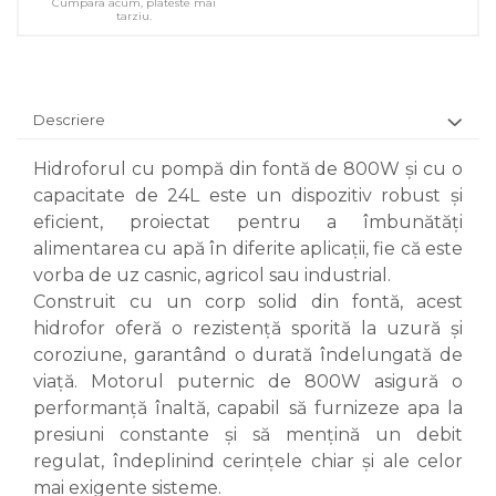
Cumpara acum, plateste mai
tarziu.
Descriere
Hidroforul cu pompă din fontă de 800W și cu o
capacitate de 24L este un dispozitiv robust și
eficient, proiectat pentru a îmbunătăți
alimentarea cu apă în diferite aplicații, fie că este
vorba de uz casnic, agricol sau industrial.
Construit cu un corp solid din fontă, acest
hidrofor oferă o rezistență sporită la uzură și
coroziune, garantând o durată îndelungată de
viață. Motorul puternic de 800W asigură o
performanță înaltă, capabil să furnizeze apa la
presiuni constante și să mențină un debit
regulat, îndeplinind cerințele chiar și ale celor
mai exigente sisteme.