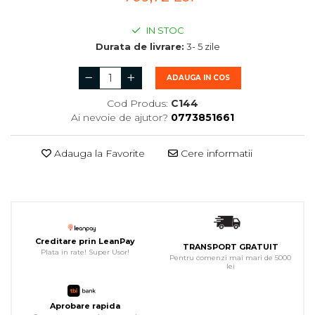
IN STOC
Durata de livrare:
3- 5 zile
ADAUGA IN COS
Cod Produs:
C144
Ai nevoie de ajutor?
0773851661
Adauga la Favorite
Cere informatii
Creditare prin LeanPay
TRANSPORT GRATUIT
Plata in rate! Super Usor!
Pentru comenzi mai mari de 5000
lei
Aprobare rapida