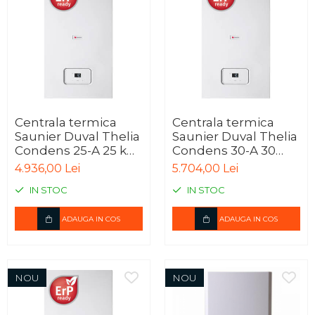
Centrala termica
Centrala termica
Saunier Duval Thelia
Saunier Duval Thelia
Condens 25-A 25 kW,
Condens 30-A 30
kit evacuare inclus, 6
kW, kit evacuare
4.936,00 Lei
5.704,00 Lei
ani garantie
inclus, 6 ani garantie
IN STOC
IN STOC
ADAUGA IN COS
ADAUGA IN COS
NOU
NOU