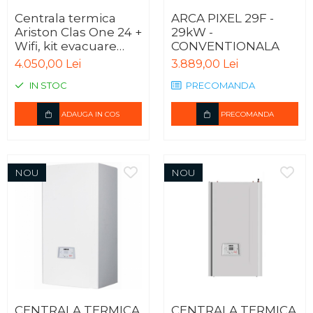
Centrala termica
ARCA PIXEL 29F -
Ariston Clas One 24 +
29kW -
Wifi, kit evacuare
CONVENTIONALA
inclus
4.050,00 Lei
3.889,00 Lei
IN STOC
PRECOMANDA
ADAUGA IN COS
PRECOMANDA
NOU
NOU
CENTRALA TERMICA
CENTRALA TERMICA