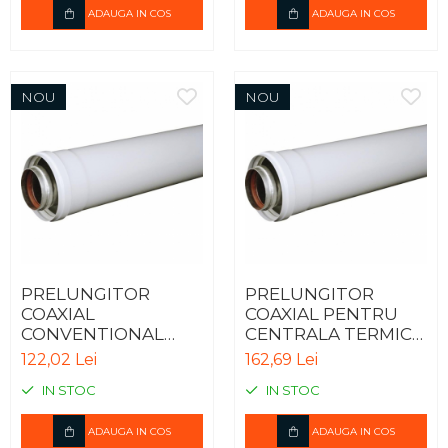
ADAUGA IN COS
ADAUGA IN COS
NOU
NOU
PRELUNGITOR
PRELUNGITOR
COAXIAL
COAXIAL PENTRU
CONVENTIONAL
CENTRALA TERMICA
PENTRU CENTRALA
IN CONDENSARE -
122,02 Lei
162,69 Lei
TERMICA - 0.5m
0.5m
IN STOC
IN STOC
ADAUGA IN COS
ADAUGA IN COS