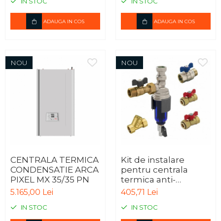
IN STOC
IN STOC
ADAUGA IN COS
ADAUGA IN COS
NOU
NOU
CENTRALA TERMICA
Kit de instalare
CONDENSATIE ARCA
pentru centrala
PIXEL MX 35/35 PN
termica anti-
magnetita TIEMME
5.165,00 Lei
405,71 Lei
IN STOC
IN STOC