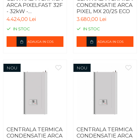
ARCA PIXELFAST 32F
CONDENSATIE ARCA
- 32kW -
PIXEL MX 20/25 ECO
CONVENTIONALA
4.424,00 Lei
3.680,00 Lei
IN STOC
IN STOC
ADAUGA IN COS
ADAUGA IN COS
NOU
NOU
CENTRALA TERMICA
CENTRALA TERMICA
CONDENSATIE ARCA
CONDENSATIE ARCA