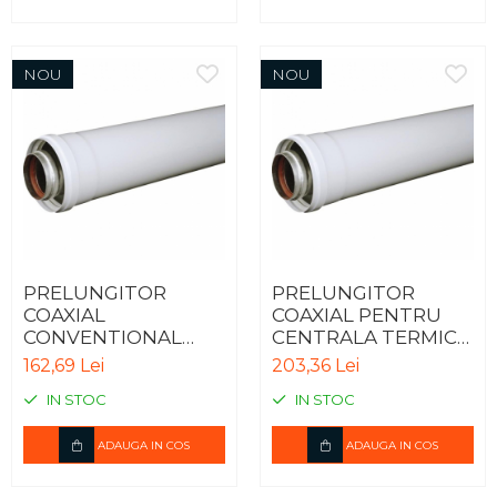
NOU
NOU
PRELUNGITOR
PRELUNGITOR
COAXIAL
COAXIAL PENTRU
CONVENTIONAL
CENTRALA TERMICA
PENTRU CENTRALA
IN CONDENSARE -
162,69 Lei
203,36 Lei
TERMICA - 1m
1m
IN STOC
IN STOC
ADAUGA IN COS
ADAUGA IN COS