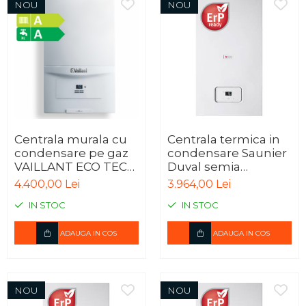
NOU
NOU
Centrala murala cu
Centrala termica in
condensare pe gaz
condensare Saunier
VAILLANT ECO TEC
Duval semia
PURE VUW 236/7-2
condens 25A, kit
4.400,00 Lei
3.964,00 Lei
evacuare inclus, 6
IN STOC
IN STOC
ani garantie
ADAUGA IN COS
ADAUGA IN COS
NOU
NOU