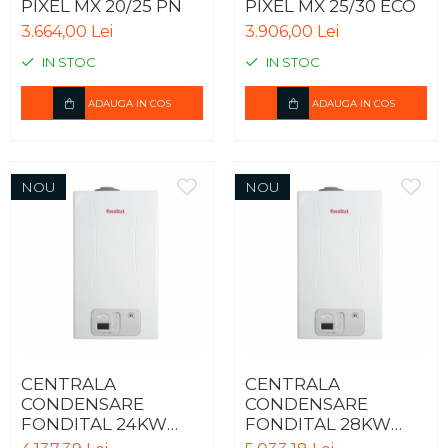
PIXEL MX 20/25 PN
PIXEL MX 25/30 ECO
3.664,00 Lei
3.906,00 Lei
IN STOC
IN STOC
ADAUGA IN COS
ADAUGA IN COS
NOU
NOU
CENTRALA
CENTRALA
CONDENSARE
CONDENSARE
FONDITAL 24KW
FONDITAL 28KW
ANTEA KC + KIT
ANTEA KC + KIT