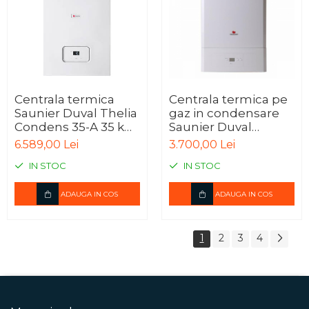
Centrala termica
Centrala termica pe
Saunier Duval Thelia
gaz in condensare
Condens 35-A 35 kW,
Saunier Duval
kit evacuare inclus, 6
Semiatek Condens
6.589,00 Lei
3.700,00 Lei
ani garantie
24 - 24 kW, kit inclus,
IN STOC
IN STOC
3 ani garantie
ADAUGA IN COS
ADAUGA IN COS
1
2
3
4