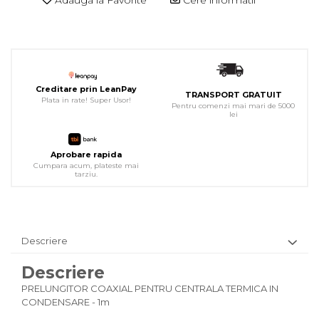
Adauga la Favorite
Cere informatii
Creditare prin LeanPay
TRANSPORT GRATUIT
Plata in rate! Super Usor!
Pentru comenzi mai mari de 5000
lei
Aprobare rapida
Cumpara acum, plateste mai
tarziu.
Descriere
Descriere
PRELUNGITOR COAXIAL PENTRU CENTRALA TERMICA IN
CONDENSARE - 1m