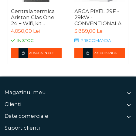
Centrala termica
ARCA PIXEL 29F -
Ariston Clas One
29kW -
24 + Wifi, kit
CONVENTIONALA
evacuare inclus
4.050,00 Lei
3.889,00 Lei
IN STOC
PRECOMANDA
ADAUGA IN COS
PRECOMANDA
Magazinul meu
Clienti
Date comerciale
Suport clienti