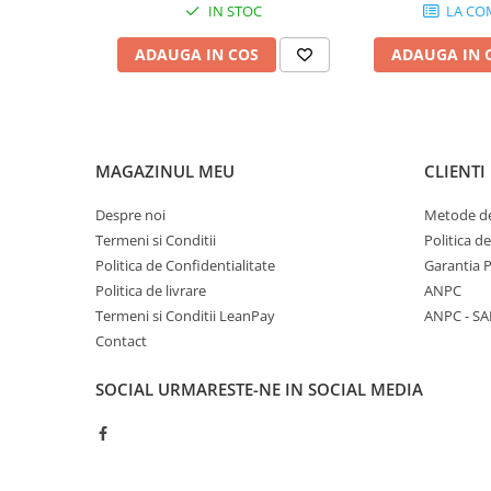
IN STOC
LA CO
Baterii sanitare
ADAUGA IN COS
ADAUGA IN 
Filtre apa potabila
Sanitare
Accesorii baie
Cabine de dus
MAGAZINUL MEU
CLIENTI
Sifoane si rigole
Despre noi
Metode de
Termeni si Conditii
Politica d
Politica de Confidentialitate
Garantia 
Politica de livrare
ANPC
Termeni si Conditii LeanPay
ANPC - SA
Contact
SOCIAL
URMARESTE-NE IN SOCIAL MEDIA