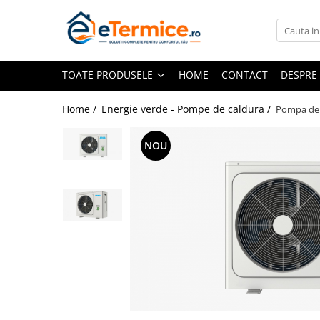
Toate Produsele
TOATE PRODUSELE
HOME
CONTACT
DESPRE
Climatizare
Ventiloconvector
Home /
Energie verde - Pompe de caldura /
Pompa de 
Aparate aer conditionat multi-split
Aparate aer conditionat
NOU
rezidential
Centrale termice
Centrale pe gaz
Centrale electrice
Accesorii de montaj
Energie verde - Pompe de caldura
Panouri solare
Pompe de caldura