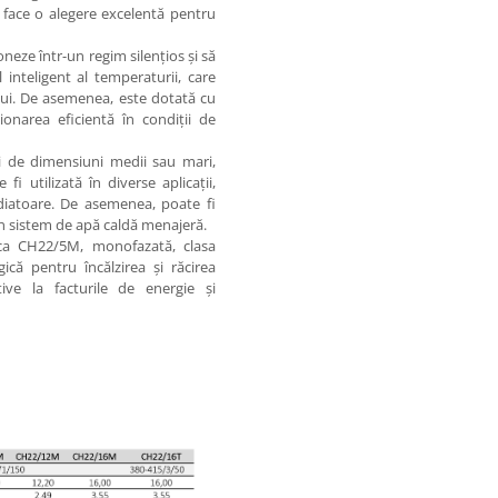
 îl face o alegere excelentă pentru
eze într-un regim silențios și să
inteligent al temperaturii, care
rului. De asemenea, este dotată cu
onarea eficientă în condiții de
ii de dimensiuni medii sau mari,
 utilizată în diverse aplicații,
adiatoare. De asemenea, poate fi
un sistem de apă caldă menajeră.
ca CH22/5M, monofazată, clasa
ică pentru încălzirea și răcirea
ive la facturile de energie și