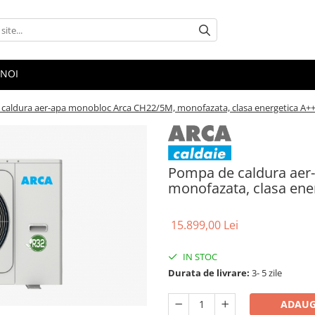
 NOI
caldura aer-apa monobloc Arca CH22/5M, monofazata, clasa energetica A+
Pompa de caldura aer
monofazata, clasa ene
15.899,00 Lei
IN STOC
Durata de livrare:
3- 5 zile
ADAUG