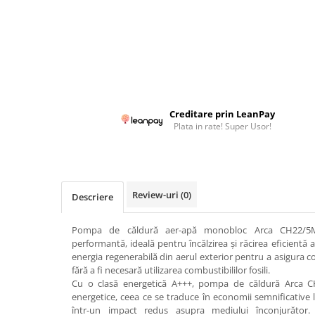
Colectoare solare plane
Colectoare solare cu tub-vidat
Accesorii sisteme solare
Accesorii pompe de caldura
Puffere
Cazane pe combustibil solid
Creditare prin LeanPay
Plata in rate! Super Usor!
Cazane pe lemne cu gazeificare
Cazane pe biomasa nelemnoasa
Cazane si termoseminee pe peleti
Review-uri
(0)
Centrale mixte lemn-pelet
Descriere
Accesorii de montaj
Pompa de căldură aer-apă monobloc Arca CH22/5M 
Seminee
performantă, ideală pentru încălzirea și răcirea eficientă a
energia regenerabilă din aerul exterior pentru a asigura con
Radiatoare
fără a fi necesară utilizarea combustibililor fosili.
Radiatoare din otel
Cu o clasă energetică A+++, pompa de căldură Arca CH
energetice, ceea ce se traduce în economii semnificative la
Radiatoare din aluminiu
într-un impact redus asupra mediului înconjurător. 