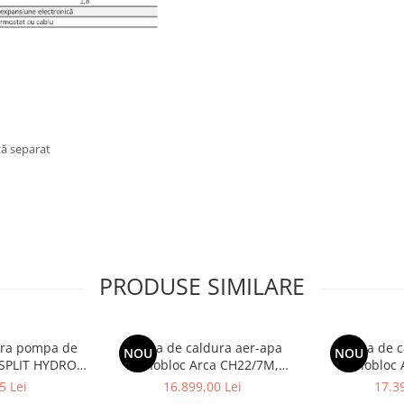
ză separat
PRODUSE SIMILARE
oara pompa de
Pompa de caldura aer-apa
Pompa de c
NOU
NOU
SPLIT HYDRO
monobloc Arca CH22/7M,
monobloc 
IC IDU HN1600
monofazata, clasa energetica
monofazata, 
5 Lei
16.899,00 Lei
17.39
K1
A+++