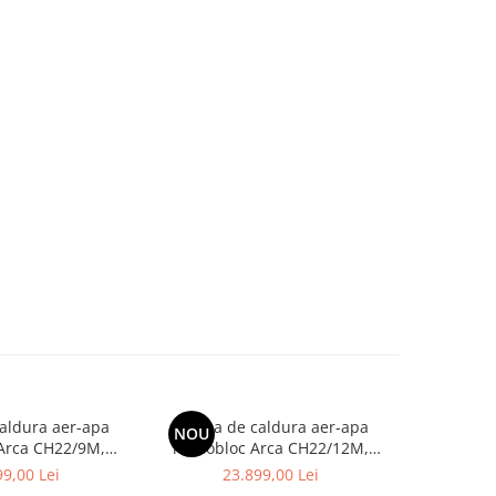
aldura aer-apa
Pompa de caldura aer-apa
Pompa d
NOU
NOU
Arca CH22/9M,
monobloc Arca CH22/12M,
monoblo
clasa energetica
monofazata, clasa energetica
monofazat
9,00 Lei
23.899,00 Lei
24
A+++
A+++