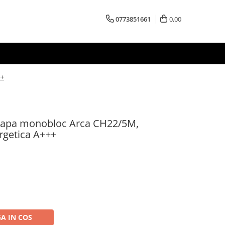
0773851661
0,00
++
-apa monobloc Arca CH22/5M,
rgetica A+++
A IN COS