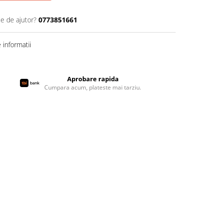
ie de ajutor?
0773851661
informatii
Aprobare rapida
Cumpara acum, plateste mai tarziu.