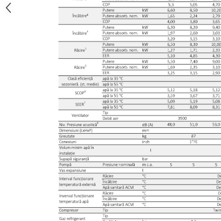
Robineti
Robineti de trecere pentru apa
Robineti coltari pentru apa
Robineti pentru gaz
Robineti radiator
Accesorii robineti
Robineti tip fluture
Pompe
Pompe de circulatie
Pompe submersibile
Hidrofoare
Accesorii pompe
Vase de expansiune
Vase de expansiune pentru
incalzire