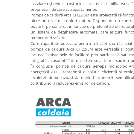
Radiatoare de baie portprosop
instalarea și reduce costurile asociate, iar fiabilitatea sa
proprietarii de case sau apartamente.
Accesorii radiatoare
Pompa de căldură Arca CH22/5M este proiectată să funcțion
ofere un nivel de confort optim. Dispune de un control 
Preparatoare pentru apa calda
poate fi personalizat în funcție de preferințele utilizato
menajera
un sistem de dezghețare automată, care asigură funcți
Boilere electrice
temperaturi scăzute.
Cu o capacitate adecvată pentru a încălzi sau răci spaț
Boilere termoelectrice
pompa de căldură Arca CH22/5M este versatilă și poate fi
Boilere indirecte cu serpentina
inclusiv în sistemele de încălzire prin pardoseală sau r
integrată cu ușurință într-un sistem solar termic sau într-
Boilere solare indirecte (cu
În concluzie, pompa de căldură aer-apă monobloc Ar
serpentina)
energetică A+++, reprezintă o soluție eficientă și ecolog
locuinței dumneavoastră, oferind economii semnificat
Boilere pentru pompe de caldura
contribuind la reducerea emisiilor de carbon.
Accesorii boilere
Incalzire in pardoseala
Tevi si fitinguri
Tevi si fitinguri PPR
Fitinguri alama
Tevi si fitinguri fonta