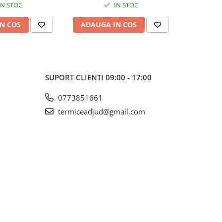
IN STOC
IN STOC
N COS
ADAUGA IN COS
ADAUG
SUPORT CLIENTI
09:00 - 17:00
0773851661
termiceadjud@gmail.com