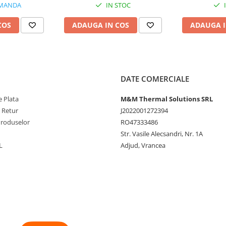
MANDA
IN STOC
COS
ADAUGA IN COS
ADAUGA I
DATE COMERCIALE
 Plata
M&M Thermal Solutions SRL
e Retur
J2022001272394
Produselor
RO47333486
Str. Vasile Alecsandri, Nr. 1A
L
Adjud, Vrancea