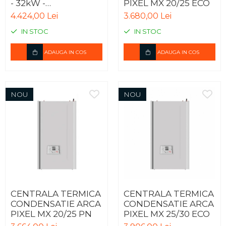
- 32kW -
PIXEL MX 20/25 ECO
CONVENTIONALA
4.424,00 Lei
3.680,00 Lei
IN STOC
IN STOC
ADAUGA IN COS
ADAUGA IN COS
NOU
NOU
CENTRALA TERMICA
CENTRALA TERMICA
CONDENSATIE ARCA
CONDENSATIE ARCA
PIXEL MX 20/25 PN
PIXEL MX 25/30 ECO