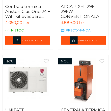
Centrala termica
ARCA PIXEL 29F -
Ariston Clas One 24 +
29kW -
Wifi, kit evacuare
CONVENTIONALA
inclus
4.050,00 Lei
3.889,00 Lei
IN STOC
PRECOMANDA
ADAUGA IN COS
PRECOMANDA
NOU
NOU
UNITATE
CENTRALA TERMICA