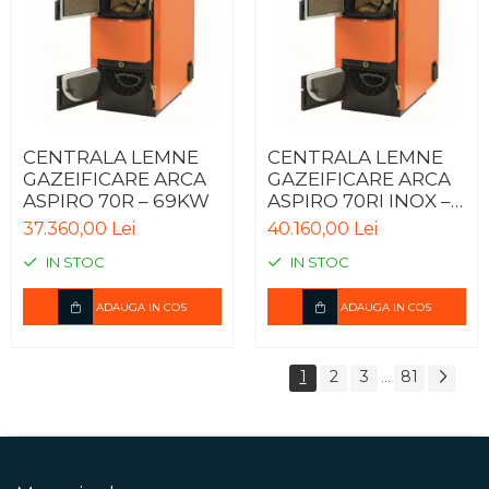
CENTRALA LEMNE
CENTRALA LEMNE
GAZEIFICARE ARCA
GAZEIFICARE ARCA
ASPIRO 70R – 69KW
ASPIRO 70RI INOX –
69KW
37.360,00 Lei
40.160,00 Lei
IN STOC
IN STOC
ADAUGA IN COS
ADAUGA IN COS
1
2
3
81
...