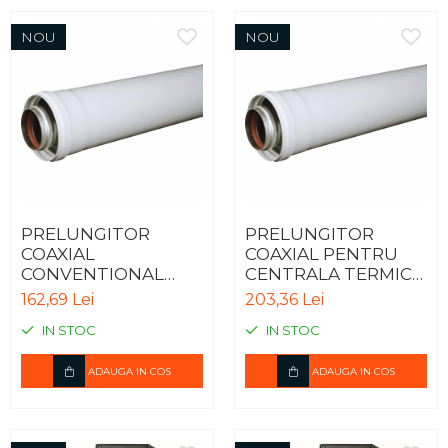
NOU
NOU
PRELUNGITOR
PRELUNGITOR
COAXIAL
COAXIAL PENTRU
CONVENTIONAL
CENTRALA TERMICA
PENTRU CENTRALA
IN CONDENSARE -
162,69 Lei
203,36 Lei
TERMICA - 1m
1m
IN STOC
IN STOC
ADAUGA IN COS
ADAUGA IN COS