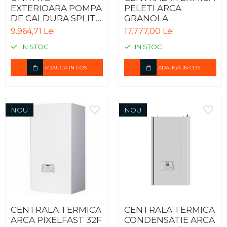
EXTERIOARA POMPA
PELETI ARCA
DE CALDURA SPLIT
GRANOLA
IWT HYDRO BOX
AUTOMATICA 20R -
9.964,71 Lei
17.777,00 Lei
R32 MONOFAZIC
20KW
IN STOC
IN STOC
ODU HU051MR.U44
ADAUGA IN COS
ADAUGA IN COS
NOU
NOU
CENTRALA TERMICA
CENTRALA TERMICA
ARCA PIXELFAST 32F
CONDENSATIE ARCA