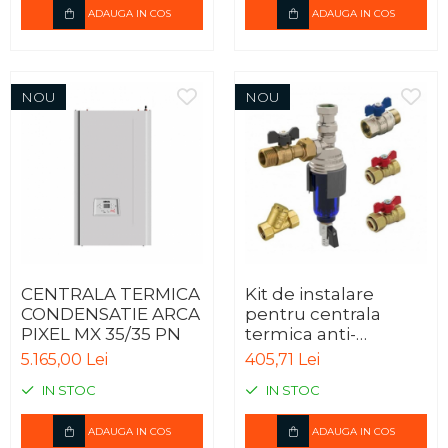
ADAUGA IN COS
ADAUGA IN COS
NOU
NOU
CENTRALA TERMICA
Kit de instalare
CONDENSATIE ARCA
pentru centrala
PIXEL MX 35/35 PN
termica anti-
magnetita TIEMME
5.165,00 Lei
405,71 Lei
IN STOC
IN STOC
ADAUGA IN COS
ADAUGA IN COS