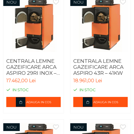
NOU
NOU
CENTRALA LEMNE
CENTRALA LEMNE
GAZEIFICARE ARCA
GAZEIFICARE ARCA
ASPIRO 29RI INOX –
ASPIRO 43R – 41KW
30kW
17.462,00 Lei
18.961,00 Lei
IN STOC
IN STOC
ADAUGA IN COS
ADAUGA IN COS
NOU
NOU