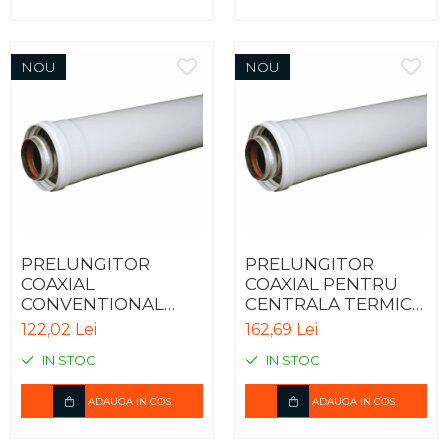
NOU
NOU
PRELUNGITOR
PRELUNGITOR
COAXIAL
COAXIAL PENTRU
CONVENTIONAL
CENTRALA TERMICA
PENTRU CENTRALA
IN CONDENSARE -
122,02 Lei
162,69 Lei
TERMICA - 0.5m
0.5m
IN STOC
IN STOC
ADAUGA IN COS
ADAUGA IN COS