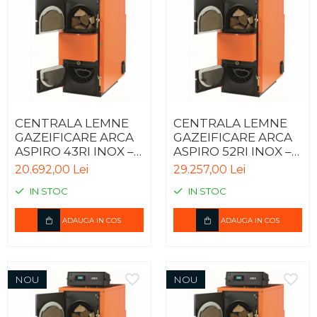
CENTRALA LEMNE
CENTRALA LEMNE
GAZEIFICARE ARCA
GAZEIFICARE ARCA
ASPIRO 43RI INOX –
ASPIRO 52RI INOX –
41KW
49KW
20.692,00 Lei
29.257,00 Lei
IN STOC
IN STOC
ADAUGA IN COS
ADAUGA IN COS
NOU
NOU