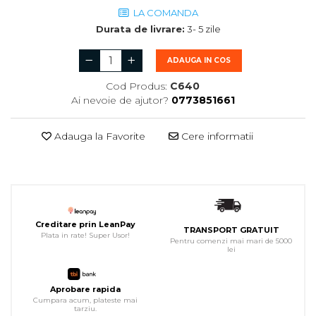
LA COMANDA
Durata de livrare:
3- 5 zile
ADAUGA IN COS
Cod Produs:
C640
Ai nevoie de ajutor?
0773851661
Adauga la Favorite
Cere informatii
Creditare prin LeanPay
TRANSPORT GRATUIT
Plata in rate! Super Usor!
Pentru comenzi mai mari de 5000
lei
Aprobare rapida
Cumpara acum, plateste mai
tarziu.