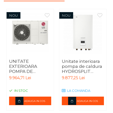
NOU
NOU
UNITATE
Unitate interioara
EXTERIOARA
pompa de caldura
POMPA DE
HYDROSPLIT
CALDURA SPLIT
HYDRO BOX R32
9.964,71 Lei
9.877,25 Lei
IWT HYDRO BOX
TRIFAZIC IDU
R32 MONOFAZIC
HN1600 MC.NK1
IN STOC
LA COMANDA
ODU
HU051MR.U44
ADAUGA IN COS
ADAUGA IN COS