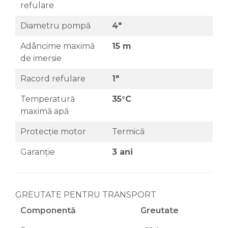
refulare
Diametru pompă
4"
Adâncime maximă
15 m
de imersie
Racord refulare
1"
Temperatură
35°C
maximă apă
Protecție motor
Termică
Garanție
3 ani
GREUTATE PENTRU TRANSPORT
Componentă
Greutate