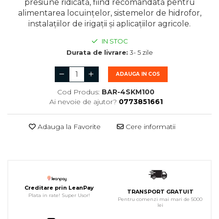
presiune ridicată, fiind recomandată pentru
alimentarea locuințelor, sistemelor de hidrofor,
instalațiilor de irigații și aplicațiilor agricole.
IN STOC
Durata de livrare:
3- 5 zile
ADAUGA IN COS
Cod Produs:
BAR-4SKM100
Ai nevoie de ajutor?
0773851661
Adauga la Favorite
Cere informatii
Creditare prin LeanPay
TRANSPORT GRATUIT
Plata in rate! Super Usor!
Pentru comenzi mai mari de 5000
lei