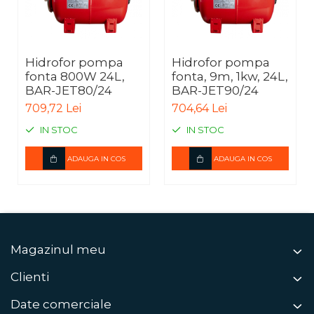
Hidrofor pompa
Hidrofor pompa
fonta 800W 24L,
fonta, 9m, 1kw, 24L,
BAR-JET80/24
BAR-JET90/24
709,72 Lei
704,64 Lei
IN STOC
IN STOC
ADAUGA IN COS
ADAUGA IN COS
Magazinul meu
Clienti
Date comerciale