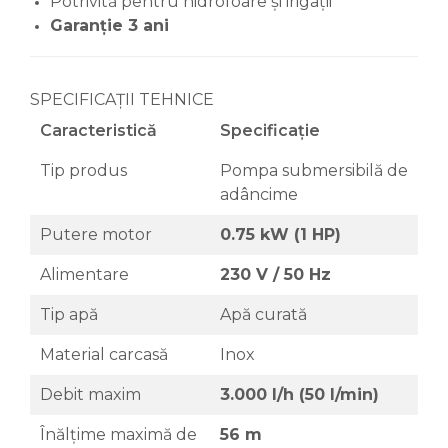
Potrivită pentru hidrofoare și irigații
Garanție 3 ani
SPECIFICAȚII TEHNICE
Caracteristică
Specificație
Tip produs
Pompa submersibilă de
adâncime
Putere motor
0.75 kW (1 HP)
Alimentare
230 V / 50 Hz
Tip apă
Apă curată
Material carcasă
Inox
Debit maxim
3.000 l/h (50 l/min)
Înălțime maximă de
56 m