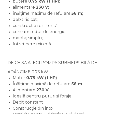
putere
0.75 kW (1 HP)
;
alimentare
230 V
;
înălțime maximă de refulare
56 m
;
debit ridicat;
construcție rezistentă;
consum redus de energie;
montaj simplu;
întreținere minimă.
DE CE SĂ ALEGI POMPA SUBMERSIBILĂ DE
ADÂNCIME 0.75 kW
Motor
0.75 kW (1 HP)
Înălțime maximă de refulare
56 m
Alimentare
230 V
Ideală pentru puțuri și foraje
Debit constant
Construcție din inox