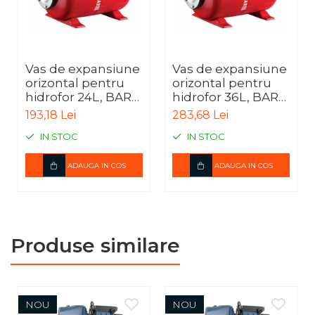
Vas de expansiune
Vas de expansiune
orizontal pentru
orizontal pentru
hidrofor 24L, BAR-
hidrofor 36L, BAR-
RH24A
RH36
193,18 Lei
283,68 Lei
IN STOC
IN STOC
ADAUGA IN COS
ADAUGA IN COS
Produse similare
NOU
NOU