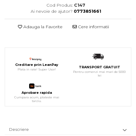
Cod Produs:
C147
Ai nevoie de ajutor?
0773851661
Adauga la Favorite
Cere informatii
Creditare prin LeanPay
TRANSPORT GRATUIT
Plata in rate! Super Usor!
Pentru comenzi mai mari de 5000
lei
Aprobare rapida
Cumpara acum, plateste mai
tarziu.
Descriere