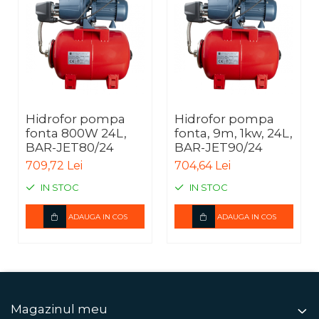
Hidrofor pompa
Hidrofor pompa
fonta 800W 24L,
fonta, 9m, 1kw, 24L,
BAR-JET80/24
BAR-JET90/24
709,72 Lei
704,64 Lei
IN STOC
IN STOC
ADAUGA IN COS
ADAUGA IN COS
Magazinul meu