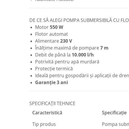
Vase de expansiune pentru
instalatii sanitare
Vas de expansiune pentru hidrofor
DE CE SĂ ALEGI POMPA SUBMERSIBILĂ CU FLO
Motor
550 W
Accesorii montaj vase de
expansiune
Flotor automat
Alimentare
230 V
Termostate si controlere
Înălțime maximă de pompare
7 m
Termostate de camera
Debit de până la
10.000 l/h
Accesorii
Potrivită pentru apă murdară
Cleme de fixare si coliere
Protecție termică
Ideală pentru gospodării și aplicații de dren
Accesorii de montaj
Garanție 3 ani
Substante intretinere instalatii
Accesorii instalatii termice
Distribuitoare
SPECIFICAȚII TEHNICE
Filtre apa
Caracteristică
Specificație
Baterii
Tip produs
Pompa subme
Baterii instant