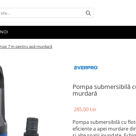
 NOI
.max 7 m pentru apă murdară
Pompa submersibilă cu
murdară
285,00 Lei
Pompa submersibilă cu flo
eficiente a apei murdare di
și alte spații inundate. Ech