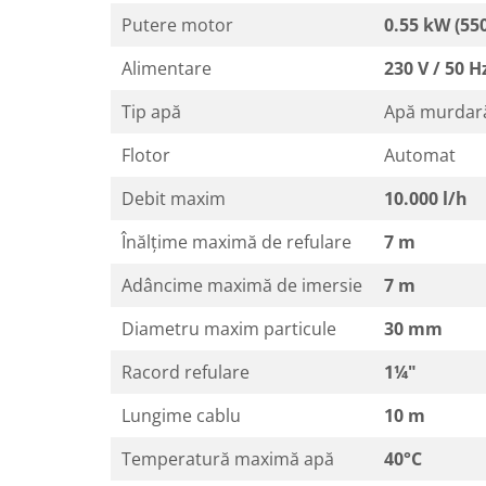
Putere motor
0.55 kW (55
Baterii sanitare
Filtre apa potabila
Alimentare
230 V / 50 H
Sanitare
Tip apă
Apă murdar
Accesorii baie
Cabine de dus
Flotor
Automat
Sifoane si rigole
Debit maxim
10.000 l/h
Înălțime maximă de refulare
7 m
Adâncime maximă de imersie
7 m
Diametru maxim particule
30 mm
Racord refulare
1¼"
Lungime cablu
10 m
Temperatură maximă apă
40°C