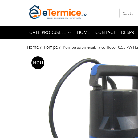
Toate Produsele
TOATE PRODUSELE
HOME
CONTACT
DESPRE
Climatizare
Ventiloconvector
Home /
Pompe /
Pompa submersibilă cu flotor 0.55 kW H
Aparate aer conditionat multi-split
Aparate aer conditionat
NOU
rezidential
Centrale termice
Centrale pe gaz
Centrale electrice
Accesorii de montaj
Energie verde - Pompe de caldura
Panouri solare
Pompe de caldura