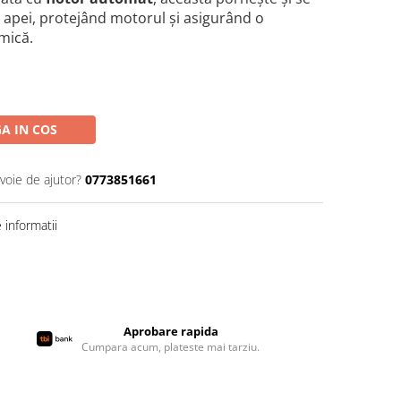
l apei, protejând motorul și asigurând o
mică.
A IN COS
voie de ajutor?
0773851661
informatii
Aprobare rapida
Cumpara acum, plateste mai tarziu.