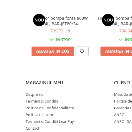
Hidrofor pompa fonta 800W
Hidrofor pompa f
NOU
NOU
24L, BAR-JET80/24
24L, BAR-
709,72 Lei
704,64
IN STOC
IN 
ADAUGA IN COS
ADAUGA IN 
MAGAZINUL MEU
CLIENTI
Despre noi
Metode de
Termeni si Conditii
Politica d
Politica de Confidentialitate
Garantia 
Politica de livrare
ANPC
Termeni si Conditii LeanPay
ANPC - SA
Contact