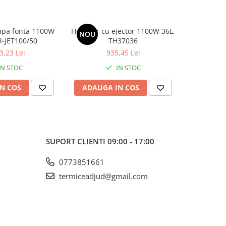
mpa fonta 1100W
Hidrofor cu ejector 1100W 36L,
Hidrofor 
NOU
NOU
R-JET100/50
TH37036
BA
3,23 Lei
935,45 Lei
IN STOC
IN STOC
N COS
ADAUGA IN COS
ADAUG
SUPORT CLIENTI
09:00 - 17:00
0773851661
termiceadjud@gmail.com