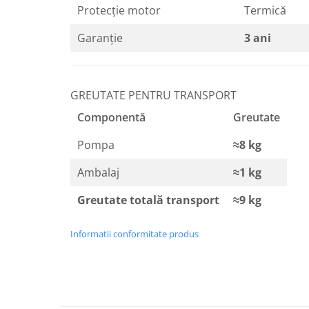
Protecție motor
Termică
Garanție
3 ani
GREUTATE PENTRU TRANSPORT
Componentă
Greutate
Pompa
≈8 kg
Ambalaj
≈1 kg
Greutate totală transport
≈9 kg
Informatii conformitate produs