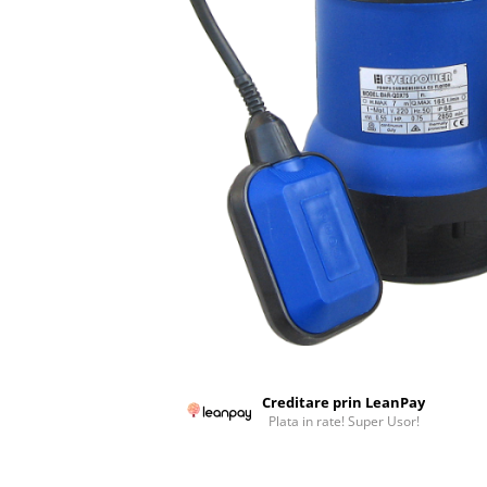
Colectoare solare plane
Colectoare solare cu tub-vidat
Accesorii sisteme solare
Accesorii pompe de caldura
Puffere
Cazane pe combustibil solid
Cazane pe lemne cu gazeificare
Cazane pe biomasa nelemnoasa
Cazane si termoseminee pe peleti
Centrale mixte lemn-pelet
Accesorii de montaj
Seminee
Creditare prin LeanPay
Radiatoare
Plata in rate! Super Usor!
Radiatoare din otel
Radiatoare din aluminiu