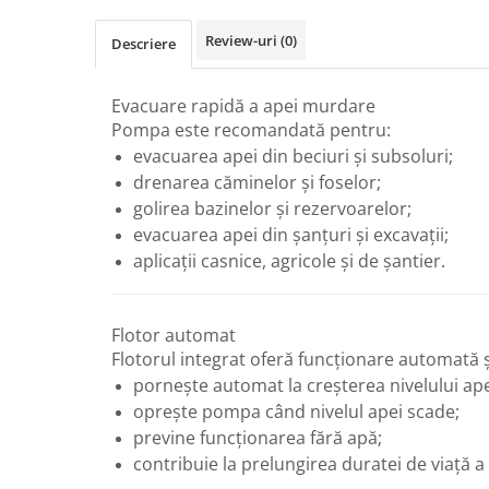
Radiatoare de baie portprosop
Review-uri
(0)
Descriere
Accesorii radiatoare
Preparatoare pentru apa calda
menajera
Evacuare rapidă a apei murdare
Pompa este recomandată pentru:
Boilere electrice
evacuarea apei din beciuri și subsoluri;
Boilere termoelectrice
drenarea căminelor și foselor;
Boilere indirecte cu serpentina
golirea bazinelor și rezervoarelor;
Boilere solare indirecte (cu
evacuarea apei din șanțuri și excavații;
serpentina)
aplicații casnice, agricole și de șantier.
Boilere pentru pompe de caldura
Accesorii boilere
Flotor automat
Incalzire in pardoseala
Flotorul integrat oferă funcționare automată 
pornește automat la creșterea nivelului ape
Tevi si fitinguri
oprește pompa când nivelul apei scade;
Tevi si fitinguri PPR
previne funcționarea fără apă;
Fitinguri alama
contribuie la prelungirea duratei de viață a
Tevi si fitinguri fonta