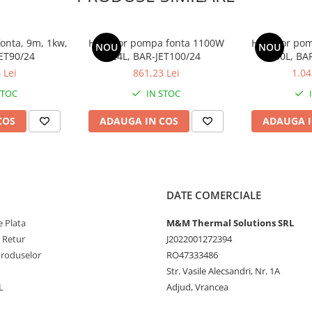
onta, 9m, 1kw,
Hidrofor pompa fonta 1100W
Hidrofor po
NOU
NOU
JET90/24
24L, BAR-JET100/24
50L, BA
 Lei
861,23 Lei
1.04
STOC
IN STOC
COS
ADAUGA IN COS
ADAUGA I
DATE COMERCIALE
 Plata
M&M Thermal Solutions SRL
e Retur
J2022001272394
Produselor
RO47333486
Str. Vasile Alecsandri, Nr. 1A
L
Adjud, Vrancea