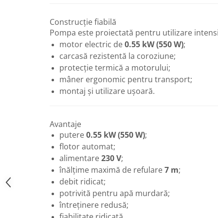
Robineti
Construcție fiabilă
Robineti de trecere pentru apa
Pompa este proiectată pentru utilizare intensi
Robineti coltari pentru apa
motor electric de
0.55 kW (550 W)
;
Robineti pentru gaz
carcasă rezistentă la coroziune;
protecție termică a motorului;
Robineti radiator
mâner ergonomic pentru transport;
Accesorii robineti
montaj și utilizare ușoară.
Robineti tip fluture
Pompe
Avantaje
Pompe de circulatie
putere
0.55 kW (550 W)
;
Pompe submersibile
flotor automat;
Hidrofoare
alimentare
230 V
;
înălțime maximă de refulare
7 m
;
Accesorii pompe
debit ridicat;
Vase de expansiune
potrivită pentru apă murdară;
Vase de expansiune pentru
întreținere redusă;
incalzire
fiabilitate ridicată.