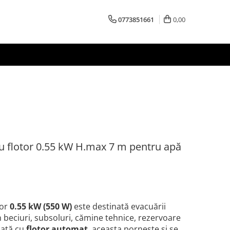
0773851661
0,00
 flotor 0.55 kW H.max 7 m pentru apă
tor
0.55 kW (550 W)
este destinată evacuării
n beciuri, subsoluri, cămine tehnice, rezervoare
ipată cu
flotor automat
, aceasta pornește și se