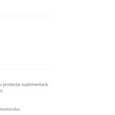
și protecție suplimentară:
i;
 motorului.