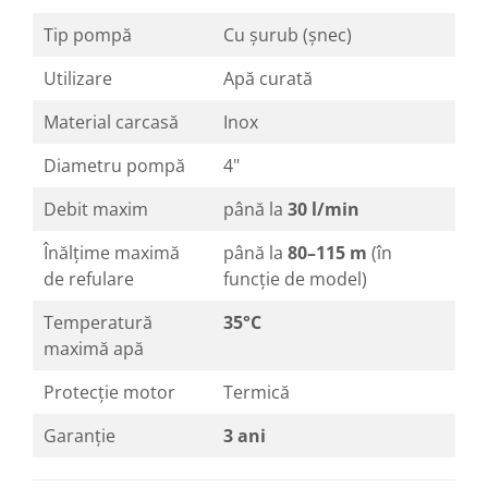
Tip pompă
Cu șurub (șnec)
Utilizare
Apă curată
Material carcasă
Inox
Diametru pompă
4"
Debit maxim
până la
30 l/min
Înălțime maximă
până la
80–115 m
(în
de refulare
funcție de model)
Temperatură
35°C
maximă apă
Protecție motor
Termică
Garanție
3 ani