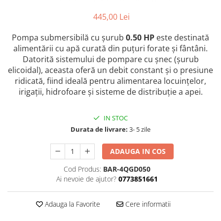
445,00 Lei
Pompa submersibilă cu șurub
0.50 HP
este destinată
alimentării cu apă curată din puțuri forate și fântâni.
Datorită sistemului de pompare cu șnec (șurub
elicoidal), aceasta oferă un debit constant și o presiune
ridicată, fiind ideală pentru alimentarea locuințelor,
irigații, hidrofoare și sisteme de distribuție a apei.
IN STOC
Durata de livrare:
3- 5 zile
ADAUGA IN COS
Cod Produs:
BAR-4QGD050
Ai nevoie de ajutor?
0773851661
Adauga la Favorite
Cere informatii