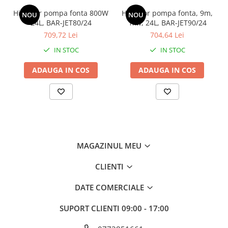
Hidrofor pompa fonta 800W
Hidrofor pompa fonta, 9m,
NOU
NOU
24L, BAR-JET80/24
1kw, 24L, BAR-JET90/24
709,72 Lei
704,64 Lei
IN STOC
IN STOC
ADAUGA IN COS
ADAUGA IN COS
MAGAZINUL MEU
CLIENTI
DATE COMERCIALE
SUPORT CLIENTI
09:00 - 17:00