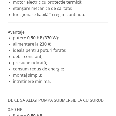
motor electric cu protecție termică;
etanșare mecanică de calitate;
funcționare fiabilă în regim continuu.
Avantaje
putere
0,50 HP (370 W)
;
alimentare la
230 V
;
ideală pentru puțuri forate;
debit constant;
presiune ridicată;
consum redus de energie;
montaj simplu;
întreținere minimă.
DE CE SĂ ALEGI POMPA SUBMERSIBILĂ CU ȘURUB
0.50 HP
Putere
0,50 HP