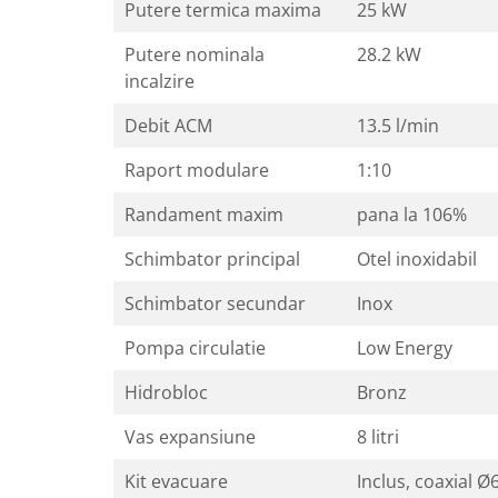
Putere termica maxima
25 kW
Putere nominala
28.2 kW
incalzire
Debit ACM
13.5 l/min
Raport modulare
1:10
Randament maxim
pana la 106%
Schimbator principal
Otel inoxidabil
Schimbator secundar
Inox
Pompa circulatie
Low Energy
Hidrobloc
Bronz
Vas expansiune
8 litri
Kit evacuare
Inclus, coaxial 