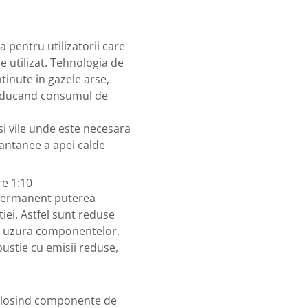
pentru utilizatorii care
e utilizat. Tehnologia de
inute in gazele arse,
reducand consumul de
i vile unde este necesara
stantanee a apei calde
e 1:10
permanent puterea
tiei. Astfel sunt reduse
si uzura componentelor.
bustie cu emisii reduse,
folosind componente de