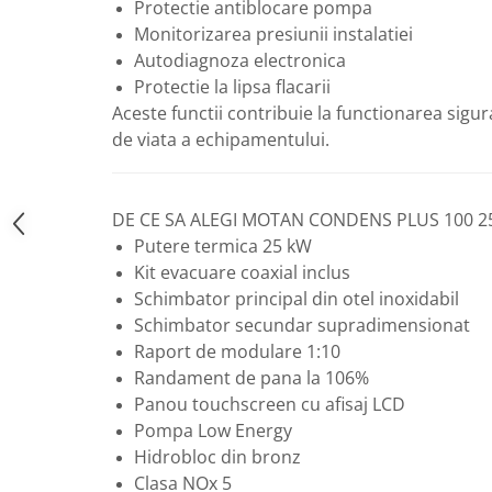
Protectie antiblocare pompa
Vase de expansiune pentru
Monitorizarea presiunii instalatiei
instalatii sanitare
Autodiagnoza electronica
Vas de expansiune pentru hidrofor
Protectie la lipsa flacarii
Accesorii montaj vase de
Aceste functii contribuie la functionarea sigur
expansiune
de viata a echipamentului.
Termostate si controlere
Termostate de camera
DE CE SA ALEGI MOTAN CONDENS PLUS 100 2
Accesorii
Putere termica 25 kW
Cleme de fixare si coliere
Kit evacuare coaxial inclus
Accesorii de montaj
Schimbator principal din otel inoxidabil
Substante intretinere instalatii
Schimbator secundar supradimensionat
Raport de modulare 1:10
Accesorii instalatii termice
Randament de pana la 106%
Distribuitoare
Panou touchscreen cu afisaj LCD
Filtre apa
Pompa Low Energy
Hidrobloc din bronz
Baterii
Clasa NOx 5
Baterii instant