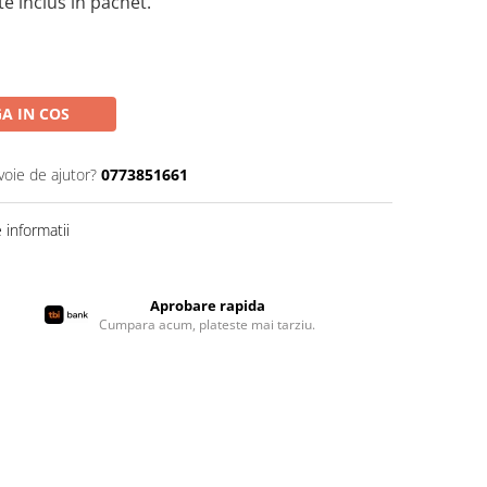
te inclus in pachet.
A IN COS
voie de ajutor?
0773851661
informatii
Aprobare rapida
Cumpara acum, plateste mai tarziu.