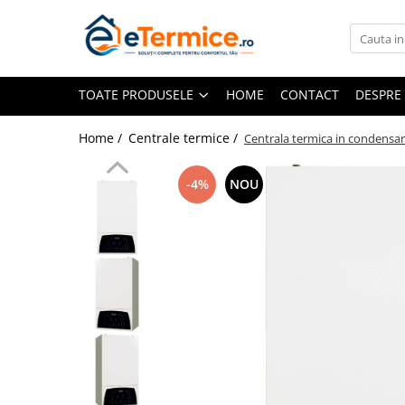
Toate Produsele
TOATE PRODUSELE
HOME
CONTACT
DESPRE
Climatizare
Ventiloconvector
Home /
Centrale termice /
Centrala termica in condensa
Aparate aer conditionat multi-split
Aparate aer conditionat
-4%
NOU
rezidential
Centrale termice
Centrale pe gaz
Centrale electrice
Accesorii de montaj
Energie verde - Pompe de caldura
Panouri solare
Pompe de caldura