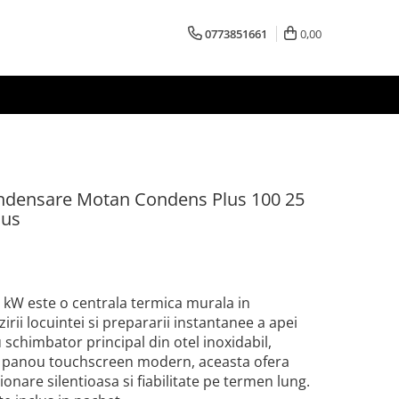
0773851661
0,00
ondensare Motan Condens Plus 100 25
lus
kW este o centrala termica murala in
irii locuintei si prepararii instantanee a apei
schimbator principal din otel inoxidabil,
si panou touchscreen modern, aceasta ofera
nare silentioasa si fiabilitate pe termen lung.