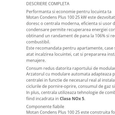
DESCRIERE COMPLETA
Radiatoare de baie portprosop
Performanta si economie pentru locuinta ta
Accesorii radiatoare
Motan Condens Plus 100 25 kW este dezvoltata 
Preparatoare pentru apa calda
doresc o centrala moderna, eficienta si usor d
menajera
condensare permite recuperarea energiei cont
Boilere electrice
obtinand un randament de pana la 106% si 
Boilere termoelectrice
combustibil.
Boilere indirecte cu serpentina
Este recomandata pentru apartamente, case s
atat incalzirea locuintei, cat si prepararea in
Boilere solare indirecte (cu
menajere.
serpentina)
Consum redus datorita raportului de modular
Boilere pentru pompe de caldura
Arzatorul cu modulare automata adapteaza 
Accesorii boilere
centralei in functie de necesarul real al instala
Incalzire in pardoseala
ciclurile de pornire-oprire, consumul de gaz 
Tevi si fitinguri
In plus, centrala utilizeaza tehnologie de com
Tevi si fitinguri PPR
fiind incadrata in
Clasa NOx 5
.
Fitinguri alama
Componente fiabile
Motan Condens Plus 100 25 este construita 
Tevi si fitinguri fonta