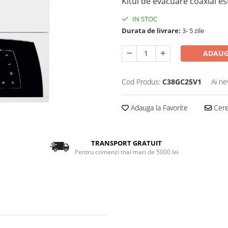
Kitul de evacuare coaxial es
IN STOC
Durata de livrare:
3- 5 zile
ADAUG
Cod Produs:
C38GC25V1
Ai ne
Adauga la Favorite
Cere 
TRANSPORT GRATUIT
Pentru comenzi mai mari de 5000 lei