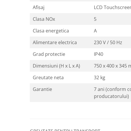
Afisaj
LCD Touchscreen
Clasa NOx
5
Clasa energetica
A
Alimentare electrica
230 V / 50 Hz
Grad protectie
IP40
Dimensiuni (H x L x A)
750 x 400 x 345
Greutate neta
32 kg
Garantie
7 ani (conform co
producatorului)