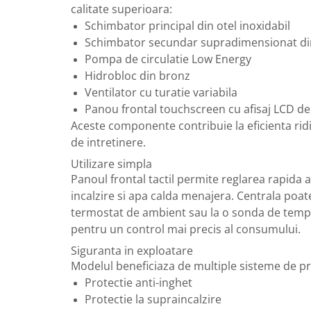
calitate superioara:
Robineti
Schimbator principal din otel inoxidabil
Robineti de trecere pentru apa
Schimbator secundar supradimensionat di
Robineti coltari pentru apa
Pompa de circulatie Low Energy
Hidrobloc din bronz
Robineti pentru gaz
Ventilator cu turatie variabila
Robineti radiator
Panou frontal touchscreen cu afisaj LCD de
Accesorii robineti
Aceste componente contribuie la eficienta ridi
de intretinere.
Robineti tip fluture
Utilizare simpla
Pompe
Panoul frontal tactil permite reglarea rapida 
Pompe de circulatie
incalzire si apa calda menajera. Centrala poate
Pompe submersibile
termostat de ambient sau la o sonda de temp
Hidrofoare
pentru un control mai precis al consumului.
Accesorii pompe
Siguranta in exploatare
Modelul beneficiaza de multiple sisteme de pr
Vase de expansiune
Protectie anti-inghet
Vase de expansiune pentru
Protectie la supraincalzire
incalzire