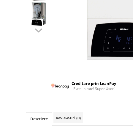
Colectoare solare plane
Colectoare solare cu tub-vidat
Accesorii sisteme solare
Accesorii pompe de caldura
Puffere
Cazane pe combustibil solid
Cazane pe lemne cu gazeificare
Cazane pe biomasa nelemnoasa
Cazane si termoseminee pe peleti
Centrale mixte lemn-pelet
Creditare prin LeanPay
Plata in rate! Super Usor!
Accesorii de montaj
Seminee
Radiatoare
Review-uri
(0)
Radiatoare din otel
Descriere
Radiatoare din aluminiu