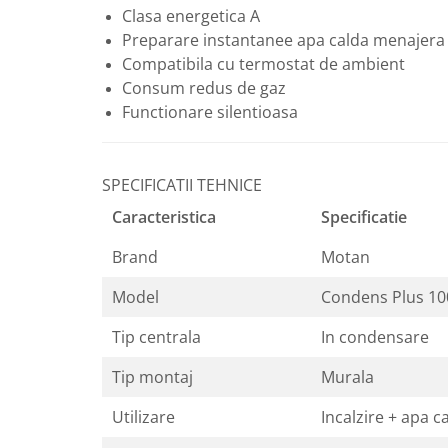
Clasa energetica A
Baterii sanitare
Preparare instantanee apa calda menajera
Filtre apa potabila
Compatibila cu termostat de ambient
Sanitare
Consum redus de gaz
Accesorii baie
Functionare silentioasa
Cabine de dus
Sifoane si rigole
SPECIFICATII TEHNICE
Caracteristica
Specificatie
Brand
Motan
Model
Condens Plus 10
Tip centrala
In condensare
Tip montaj
Murala
Utilizare
Incalzire + apa 