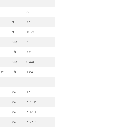
A
°C
75
°C
10-80
bar
3
l/h
779
bar
0.440
30°C
l/h
1.84
kw
15
kw
5,3 -19,1
kw
5-18,1
kw
5-25,2