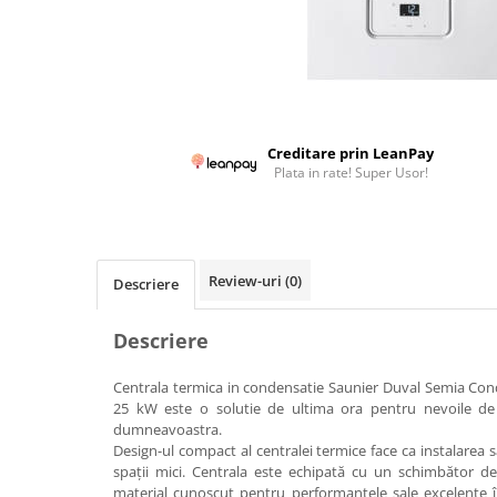
Colectoare solare plane
Colectoare solare cu tub-vidat
Accesorii sisteme solare
Accesorii pompe de caldura
Puffere
Creditare prin LeanPay
Plata in rate! Super Usor!
Cazane pe combustibil solid
Cazane pe lemne cu gazeificare
Cazane pe biomasa nelemnoasa
Cazane si termoseminee pe peleti
Review-uri
(0)
Descriere
Centrale mixte lemn-pelet
Descriere
Accesorii de montaj
Seminee
Centrala termica in condensatie Saunier Duval Semia Con
25 kW este o solutie de ultima ora pentru nevoile de i
Radiatoare
dumneavoastra.
Radiatoare din otel
Design-ul compact al centralei termice face ca instalarea să f
spații mici. Centrala este echipată cu un schimbător de 
Radiatoare din aluminiu
material cunoscut pentru performanțele sale excelente î