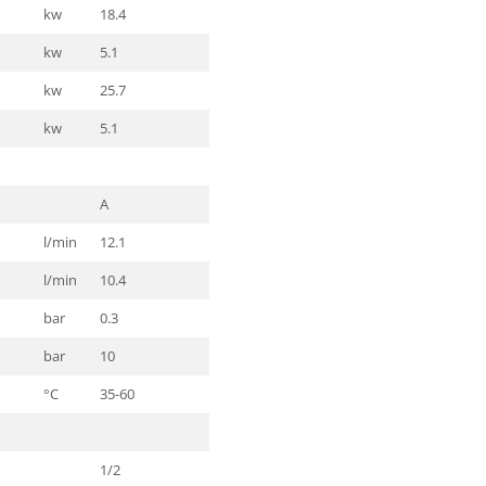
kw
18.4
kw
5.1
kw
25.7
kw
5.1
A
l/min
12.1
l/min
10.4
bar
0.3
bar
10
°C
35-60
1/2