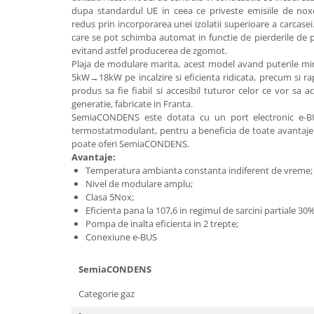
dupa standardul UE in ceea ce priveste emisiile de nox
Robineti
redus prin incorporarea unei izolatii superioare a carcase
Robineti de trecere pentru apa
care se pot schimba automat in functie de pierderile de p
evitand astfel producerea de zgomot.
Robineti coltari pentru apa
Plaja de modulare marita, acest model avand puterile 
5kW→18kW pe incalzire si eficienta ridicata, precum si rap
Robineti pentru gaz
produs sa fie fiabil si accesibil tuturor celor ce vor sa 
Robineti radiator
generatie, fabricate in Franta.
SemiaCONDENS este dotata cu un port electronic e-B
Accesorii robineti
termostatmodulant, pentru a beneficia de toate avantaje
Robineti tip fluture
poate oferi SemiaCONDENS.
Avantaje:
Pompe
Temperatura ambianta constanta indiferent de vreme;
Pompe de circulatie
Nivel de modulare amplu;
Clasa 5Nox;
Pompe submersibile
Eficienta pana la 107,6 in regimul de sarcini partiale 30
Pompa de inalta eficienta in 2 trepte;
Hidrofoare
Conexiune e-BUS
Accesorii pompe
SemiaCONDENS
Vase de expansiune
Vase de expansiune pentru
Categorie gaz
incalzire