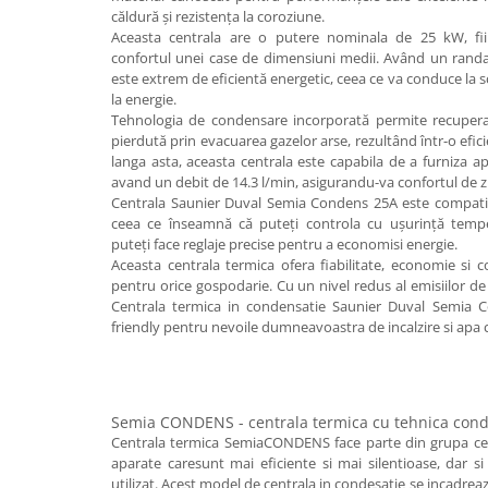
Radiatoare de baie portprosop
căldură și rezistența la coroziune.
Aceasta centrala are o putere nominala de 25 kW, fii
Accesorii radiatoare
confortul unei case de dimensiuni medii. Având un rand
este extrem de eficientă energetic, ceea ce va conduce la s
Preparatoare pentru apa calda
la energie.
menajera
Tehnologia de condensare incorporată permite recuperarea
Boilere electrice
pierdută prin evacuarea gazelor arse, rezultând într-o efi
langa asta, aceasta centrala este capabila de a furniza a
Boilere termoelectrice
avand un debit de 14.3 l/min, asigurandu-va confortul de zi 
Boilere indirecte cu serpentina
Centrala Saunier Duval Semia Condens 25A este compati
ceea ce înseamnă că puteți controla cu ușurință temp
Boilere solare indirecte (cu
puteți face reglaje precise pentru a economisi energie.
serpentina)
Aceasta centrala termica ofera fiabilitate, economie si c
pentru orice gospodarie. Cu un nivel redus al emisiilor de
Boilere pentru pompe de caldura
Centrala termica in condensatie Saunier Duval Semia C
Accesorii boilere
friendly pentru nevoile dumneavoastra de incalzire si apa 
Incalzire in pardoseala
Tevi si fitinguri
Tevi si fitinguri PPR
Semia CONDENS - centrala termica cu tehnica cond
Centrala termica SemiaCONDENS face parte din grupa cent
Fitinguri alama
aparate caresunt mai eficiente si mai silentioase, dar 
Tevi si fitinguri fonta
utilizat. Acest model de centrala in condesatie se incadreaz