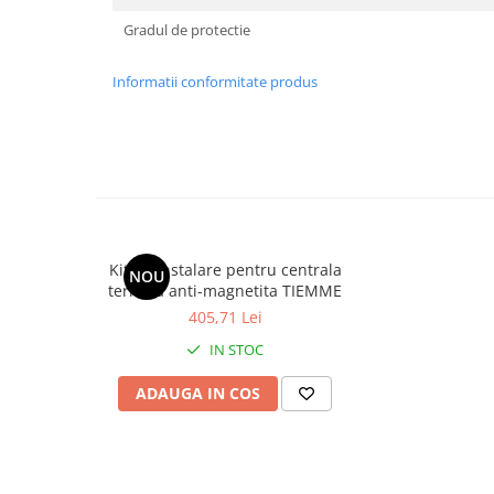
Gradul de protectie
Informatii conformitate produs
Kit de instalare pentru centrala
NOU
termica anti-magnetita TIEMME
405,71 Lei
IN STOC
ADAUGA IN COS