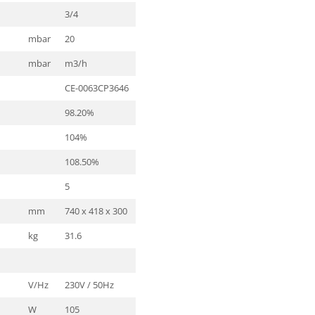
3/4
mbar
20
mbar
m3/h
CE-0063CP3646
98.20%
104%
108.50%
5
mm
740 x 418 x 300
kg
31.6
V/Hz
230V / 50Hz
W
105