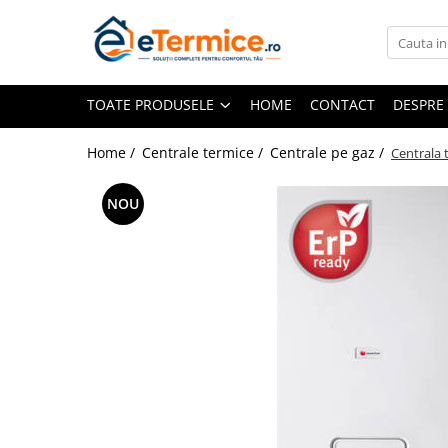
Toate Produsele
TOATE PRODUSELE
HOME
CONTACT
DESPRE
Climatizare
Ventiloconvector
Home /
Centrale termice /
Centrale pe gaz /
Centrala 
Aparate aer conditionat multi-split
Aparate aer conditionat
NOU
rezidential
Centrale termice
Centrale pe gaz
Centrale electrice
Accesorii de montaj
Energie verde - Pompe de caldura
Panouri solare
Pompe de caldura