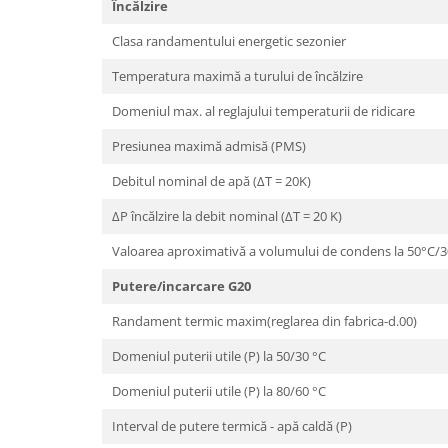
Încălzire
Vase de expansiune pentru
instalatii sanitare
Clasa randamentului energetic sezonier
Vas de expansiune pentru hidrofor
Temperatura maximă a turului de încălzire
Accesorii montaj vase de
Domeniul max. al reglajului temperaturii de ridicare
expansiune
Presiunea maximă admisă (PMS)
Termostate si controlere
Termostate de camera
Debitul nominal de apă (ΔT = 20K)
Accesorii
ΔP încălzire la debit nominal (ΔT = 20 K)
Cleme de fixare si coliere
Valoarea aproximativă a volumului de condens la 50°C/
Accesorii de montaj
Putere/incarcare G20
Substante intretinere instalatii
Randament termic maxim(reglarea din fabrica-d.00)
Accesorii instalatii termice
Filtre apa
Domeniul puterii utile (P) la 50/30 °C
Baterii
Domeniul puterii utile (P) la 80/60 °C
Baterii instant
Interval de putere termică - apă caldă (P)
Baterii sanitare