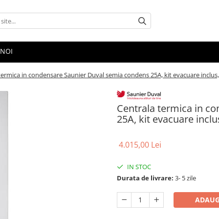
 NOI
termica in condensare Saunier Duval semia condens 25A, kit evacuare inclus, 
Centrala termica in c
25A, kit evacuare inclu
4.015,00 Lei
IN STOC
Durata de livrare:
3- 5 zile
ADAUG