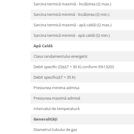
Sarcina termică maximă - încălzirea (Q max.)
Filtre apa potabila
Sarcina termică minimă - încălzirea (Q min.)
Sanitare
Accesorii baie
Sarcina termică maximă - apă caldă (Q max.)
Cabine de dus
Sarcina termică minimă - apă caldă (Q min.)
Sifoane si rigole
Apă Caldă
Clasa randamentului energetic
Debit specific (D)(ΔT = 30 K) conform EN13203
Debit specific(ΔT = 35 K)
Presiunea minima admisa
Presiunea maximă admisă
Intervalul de temperatură
Generalităţi
Diametrul tubului de gaz