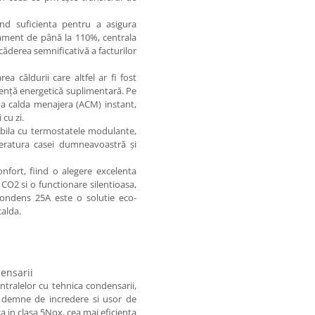
nd suficienta pentru a asigura
ament de până la 110%, centrala
căderea semnificativă a facturilor
 căldurii care altfel ar fi fost
ciență energetică suplimentară. Pe
pa calda menajera (ACM) instant,
cu zi.
bila cu termostatele modulante,
eratura casei dumneavoastră și
onfort, fiind o alegere excelenta
 CO2 si o functionare silentioasa,
ondens 25A este o solutie eco-
calda.
ensarii
ralelor cu tehnica condensarii,
si demne de incredere si usor de
a in clasa 5Nox, cea mai eficienta