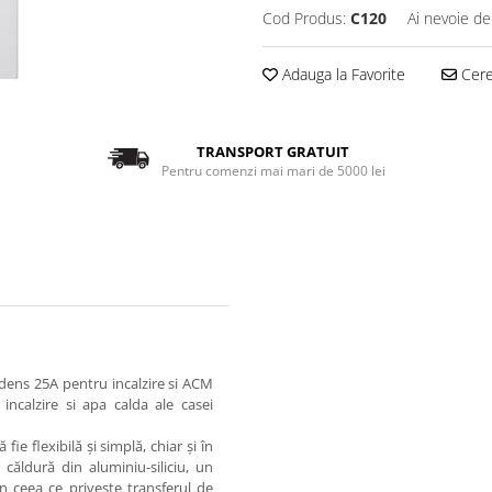
Cod Produs:
C120
Ai nevoie de
Adauga la Favorite
Cere 
TRANSPORT GRATUIT
Pentru comenzi mai mari de 5000 lei
dens 25A pentru incalzire si ACM
ncalzire si apa calda ale casei
ie flexibilă și simplă, chiar și în
căldură din aluminiu-siliciu, un
n ceea ce privește transferul de