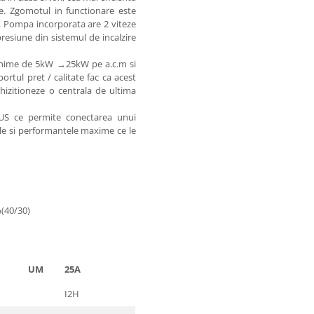
e. Zgomotul in functionare este
i. Pompa incorporata are 2 viteze
resiune din sistemul de incalzire
minime de 5kW →25kW pe a.c.m si
ortul pret / calitate fac ca acest
achizitioneze o centrala de ultima
US ce permite conectarea unui
le si performantele maxime ce le
%(40/30)
UM
25A
I2H