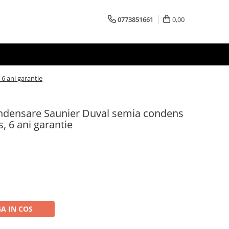
0773851661
0,00
6 ani garantie
ondensare Saunier Duval semia condens
s, 6 ani garantie
A IN COS