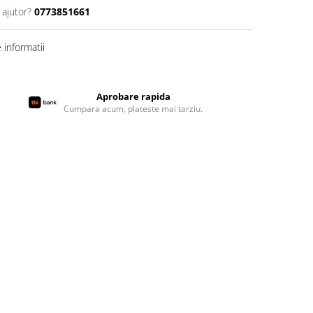
 ajutor?
0773851661
informatii
Aprobare rapida
Cumpara acum, plateste mai tarziu.