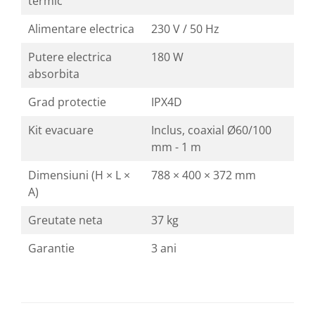
termic
Alimentare electrica
230 V / 50 Hz
Putere electrica
180 W
absorbita
Grad protectie
IPX4D
Kit evacuare
Inclus, coaxial Ø60/100
mm - 1 m
Dimensiuni (H × L ×
788 × 400 × 372 mm
A)
Greutate neta
37 kg
Garantie
3 ani