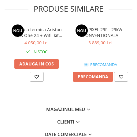
PRODUSE SIMILARE
Centrala termica Ariston
ARCA PIXEL 29F - 29kW -
NOU
NOU
Clas One 24 + Wifi, kit
CONVENTIONALA
evacuare inclus
4.050,00 Lei
3.889,00 Lei
IN STOC
ADAUGA IN COS
PRECOMANDA
PRECOMANDA
MAGAZINUL MEU
CLIENTI
DATE COMERCIALE