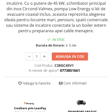
incalzire. Cu o putere de 45 kW, schimbator principal
din inox Circond-Valmex, pompa Low Energy si kit de
evacuare coaxial inclus, aceasta reprezinta alegerea
ideala pentru locuinte mari, pensiuni, spatii comerciale
sau sisteme de incalzire conectate la un boiler extern
pentru prepararea apei calde menajere.
IN STOC
Durata de livrare:
3- 5 zile
ADAUGA IN COS
Cod Produs:
C38GC45V1
Ai nevoie de ajutor?
0773851661
Adauga la Favorite
Cere informatii
Creditare prin LeanPay
TRANSPORT GRATUIT
Plata in rate! Super Usor!