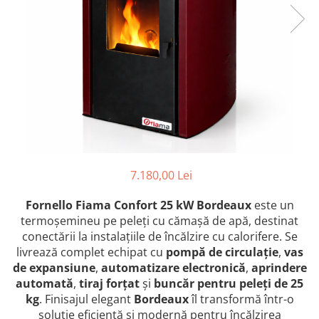
Colectoare solare plane
Colectoare solare cu tub-vidat
Accesorii sisteme solare
Accesorii pompe de caldura
Puffere
Cazane pe combustibil solid
Cazane pe lemne cu gazeificare
Cazane pe biomasa nelemnoasa
7.180,00 Lei
Cazane si termoseminee pe peleti
Centrale mixte lemn-pelet
Fornello Fiama Confort 25 kW Bordeaux
este un
termoșemineu pe peleți cu cămașă de apă, destinat
Accesorii de montaj
conectării la instalațiile de încălzire cu calorifere. Se
Seminee
livrează complet echipat cu
pompă de circulație
,
vas
Radiatoare
de expansiune
,
automatizare electronică
,
aprindere
automată
,
tiraj forțat
și
buncăr pentru peleți de 25
Radiatoare din otel
kg
. Finisajul elegant
Bordeaux
îl transformă într-o
Radiatoare din aluminiu
soluție eficientă și modernă pentru încălzirea