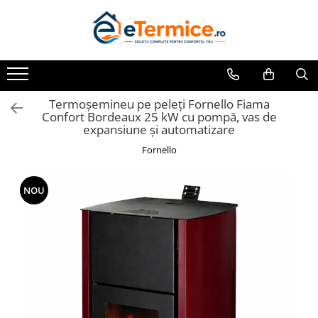
Toate Produsele
Climatizare
Ventiloconvector
Termoșemineu pe peleți Fornello Fiama
Confort Bordeaux 25 kW cu pompă, vas de
Aparate aer conditionat multi-split
expansiune și automatizare
Aparate aer conditionat
Fornello
rezidential
Centrale termice
NOU
Centrale pe gaz
Centrale electrice
Accesorii de montaj
Energie verde - Pompe de caldura
Panouri solare
Pompe de caldura