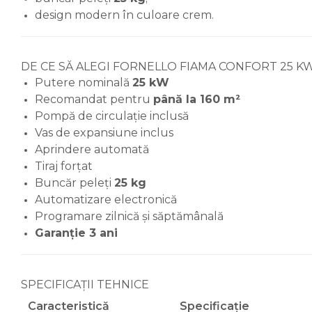
expansiune
design modern în culoare crem.
Termostate si controlere
Termostate de camera
DE CE SĂ ALEGI FORNELLO FIAMA CONFORT 25 K
Accesorii
Putere nominală
25 kW
Cleme de fixare si coliere
Recomandat pentru
până la 160 m²
Accesorii de montaj
Pompă de circulație inclusă
Vas de expansiune inclus
Substante intretinere
Aprindere automată
instalatii
Tiraj forțat
Accesorii instalatii termice
Buncăr peleți
25 kg
Distribuitoare
Automatizare electronică
Programare zilnică și săptămânală
Filtre apa
Garanție 3 ani
Baterii
Baterii instant
Baterii sanitare
SPECIFICAȚII TEHNICE
Caracteristică
Specificație
Filtre apa potabila