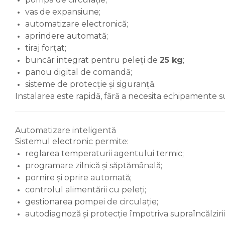
serpentina)
vas de expansiune;
automatizare electronică;
Boilere pentru pompe de
aprindere automată;
caldura
tiraj forțat;
Accesorii boilere
buncăr integrat pentru peleți de
25 kg
;
Incalzire in pardoseala
panou digital de comandă;
Tevi si fitinguri
sisteme de protecție și siguranță.
Tevi si fitinguri PPR
Instalarea este rapidă, fără a necesita echipamente 
Fitinguri alama
Tevi si fitinguri fonta
Automatizare inteligentă
Sistemul electronic permite:
Robineti
reglarea temperaturii agentului termic;
Robineti de trecere pentru
programare zilnică și săptămânală;
apa
pornire și oprire automată;
Robineti coltari pentru apa
controlul alimentării cu peleți;
gestionarea pompei de circulație;
Robineti pentru gaz
autodiagnoză și protecție împotriva supraîncălzirii
Robineti radiator