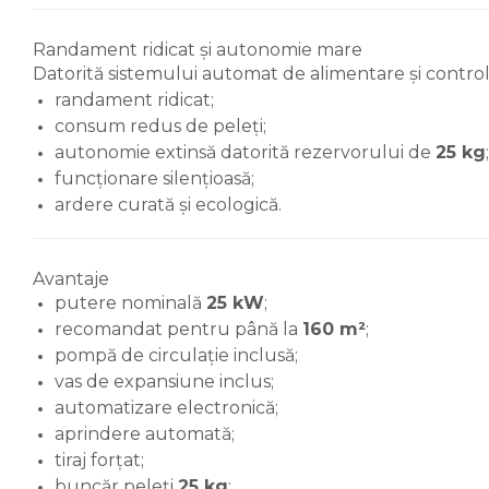
Accesorii robineti
Randament ridicat și autonomie mare
Robineti tip fluture
Datorită sistemului automat de alimentare și control
Pompe
randament ridicat;
Pompe de circulatie
consum redus de peleți;
autonomie extinsă datorită rezervorului de
25 kg
;
Pompe submersibile
funcționare silențioasă;
Hidrofoare
ardere curată și ecologică.
Accesorii pompe
Vase de expansiune
Avantaje
Vase de expansiune pentru
putere nominală
25 kW
;
incalzire
recomandat pentru până la
160 m²
;
pompă de circulație inclusă;
Vase de expansiune pentru
instalatii sanitare
vas de expansiune inclus;
automatizare electronică;
Vas de expansiune pentru
aprindere automată;
hidrofor
tiraj forțat;
Accesorii montaj vase de
buncăr peleți
25 kg
;