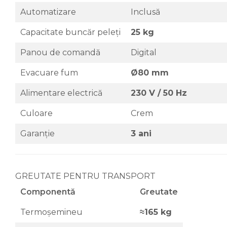
Automatizare
Inclusă
Capacitate buncăr peleți
25 kg
Panou de comandă
Digital
Evacuare fum
Ø80 mm
Alimentare electrică
230 V / 50 Hz
Culoare
Crem
Garanție
3 ani
GREUTATE PENTRU TRANSPORT
Componentă
Greutate
Termoșemineu
≈165 kg