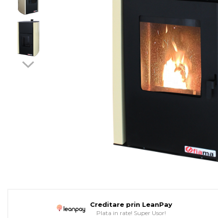
Pompe de caldura
Colectoare solare plane
Colectoare solare cu tub-
vidat
Accesorii sisteme solare
Accesorii pompe de
caldura
Puffere
Cazane pe combustibil solid
Cazane pe lemne cu
gazeificare
Cazane pe biomasa
nelemnoasa
Cazane si termoseminee
pe peleti
Creditare prin LeanPay
Plata in rate! Super Usor!
Centrale mixte lemn-pelet