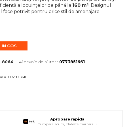
ficientă a locuințelor de până la
160 m²
. Designul
îl face potrivit pentru orice stil de amenajare.
 IN COS
5-8064
Ai nevoie de ajutor?
0773851661
re informatii
Aprobare rapida
Cumpara acum, plateste mai tarziu.