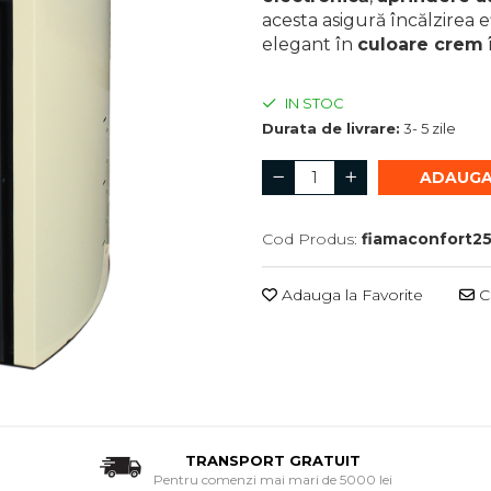
acesta asigură încălzirea e
elegant în
culoare crem
IN STOC
Durata de livrare:
3- 5 zile
ADAUGA
Cod Produs:
fiamaconfort2
Adauga la Favorite
Ce
TRANSPORT GRATUIT
Pentru comenzi mai mari de 5000 lei