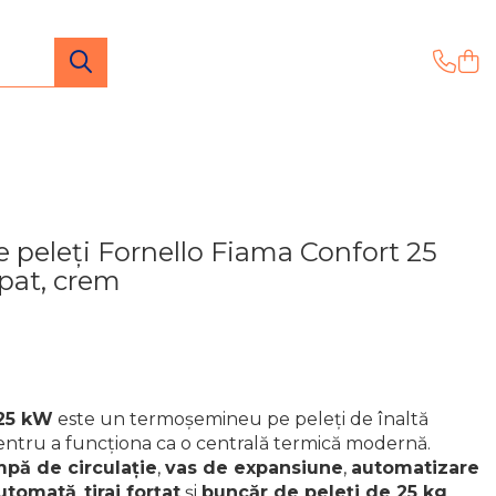
peleți Fornello Fiama Confort 25
pat, crem
 25 kW
este un termoșemineu pe peleți de înaltă
ntru a funcționa ca o centrală termică modernă.
pă de circulație
,
vas de expansiune
,
automatizare
automată
,
tiraj forțat
și
buncăr de peleți de 25 kg
,