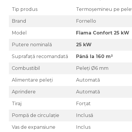
Sanitare
Tip produs
Termoșemineu pe peleț
Accesorii baie
Brand
Fornello
Cabine de dus
Sifoane si rigole
Model
Fiama Confort 25 kW
Putere nominală
25 kW
Suprafață recomandată
Până la 160 m²
Combustibil
Peleți Ø6 mm
Alimentare peleți
Automată
Aprindere
Automată
Tiraj
Forțat
Pompă de circulație
Inclusă
Vas de expansiune
Inclus