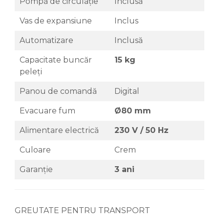
Pompă de circulație
Inclusă
Vas de expansiune
Inclus
Automatizare
Inclusă
Capacitate buncăr
15 kg
peleți
Panou de comandă
Digital
Evacuare fum
Ø80 mm
Alimentare electrică
230 V / 50 Hz
Culoare
Crem
Garanție
3 ani
GREUTATE PENTRU TRANSPORT