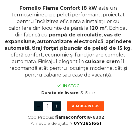
Fornello Fiama Confort 18 kW
este un
termoșemineu pe peleți performant, proiectat
pentru încălzirea eficientă a instalațiilor cu
calorifere din locuințe de până la
120 m²
. Echipat
din fabrică cu
pompă de circulație
,
vas de
expansiune
,
automatizare electronică
,
aprindere
automată
,
tiraj forțat
și
buncăr de peleți de 15 kg
,
oferă confort, economie și funcționare complet
automată. Finisajul elegant în
culoare crem
îl
recomandă atât pentru locuințe moderne, cât și
pentru cabane sau case de vacanță.
IN STOC
Durata de livrare:
3- 5 zile
ADAUGA IN COS
Cod Produs:
fiamaconfort18-6302
Ai nevoie de ajutor?
0773851661