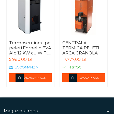
Termoșemineu pe
CENTRALA
peleți Fornello EVA
TERMICA PELETI
Alb 12 kW cu WiFi,
ARCA GRANOLA
pompă și vas de
AUTOMATICA 20R -
5.980,00 Lei
17.777,00 Lei
expansiune
20KW
LA COMANDA
IN STOC
ADAUGA IN COS
ADAUGA IN COS
Magazinul meu