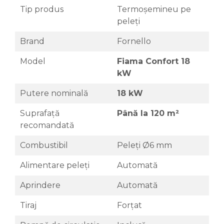
Tip produs
Termoșemineu pe
peleți
Brand
Fornello
Model
Fiama Confort 18
kW
Putere nominală
18 kW
Suprafață
Până la 120 m²
recomandată
Combustibil
Peleți Ø6 mm
Alimentare peleți
Automată
Aprindere
Automată
Tiraj
Forțat