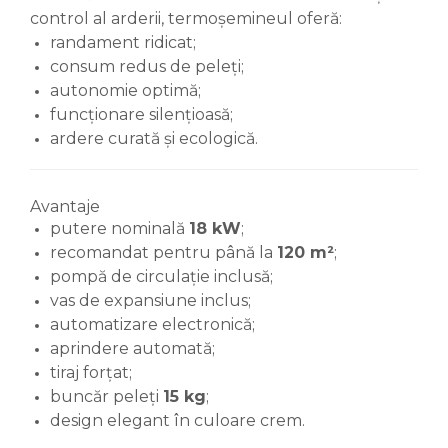
control al arderii, termoșemineul oferă:
randament ridicat;
consum redus de peleți;
autonomie optimă;
funcționare silențioasă;
ardere curată și ecologică.
Avantaje
putere nominală
18 kW
;
recomandat pentru până la
120 m²
;
pompă de circulație inclusă;
vas de expansiune inclus;
automatizare electronică;
aprindere automată;
tiraj forțat;
buncăr peleți
15 kg
;
design elegant în culoare crem.