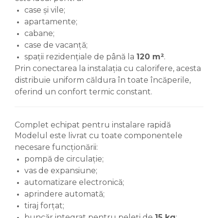
case și vile;
apartamente;
cabane;
case de vacanță;
spații rezidențiale de până la
120 m²
.
Prin conectarea la instalația cu calorifere, acesta
distribuie uniform căldura în toate încăperile,
oferind un confort termic constant.
Complet echipat pentru instalare rapidă
Modelul este livrat cu toate componentele
necesare funcționării:
pompă de circulație;
vas de expansiune;
automatizare electronică;
aprindere automată;
tiraj forțat;
buncăr integrat pentru peleți de
15 kg
;