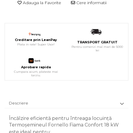
Adauga la Favorite
Cere informatii
Creditare prin LeanPay
TRANSPORT GRATUIT
Plata in rate! Super Usor!
Pentru comenzi mai mari de 5000
lei
Aprobare rapida
Cumpara acum, plateste mai
tarziu.
Descriere
Încălzire eficientă pentru întreaga locuință
Termoșemineul Fornello Fiama Confort 18 kW
este ideal pentru: