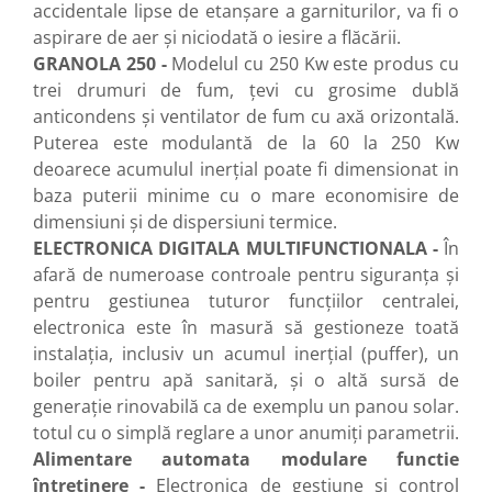
accidentale lipse de etanşare a garniturilor, va fi o
aspirare de aer şi niciodată o iesire a flăcării.
GRANOLA 250 -
Modelul cu 250 Kw este produs cu
trei drumuri de fum, țevi cu grosime dublă
anticondens şi ventilator de fum cu axă orizontală.
Puterea este modulantă de la 60 la 250 Kw
deoarece acumulul inerţial poate fi dimensionat in
baza puterii minime cu o mare economisire de
dimensiuni şi de dispersiuni termice.
ELECTRONICA DIGITALA MULTIFUNCTIONALA -
În
afară de numeroase controale pentru siguranţa şi
pentru gestiunea tuturor funcţiilor centralei,
electronica este în masură să gestioneze toată
instalaţia, inclusiv un acumul inerţial (puffer), un
boiler pentru apă sanitară, şi o altă sursă de
generaţie rinovabilă ca de exemplu un panou solar.
totul cu o simplă reglare a unor anumiţi parametrii.
Alimentare automata modulare functie
întreţinere -
Electronica de gestiune şi control