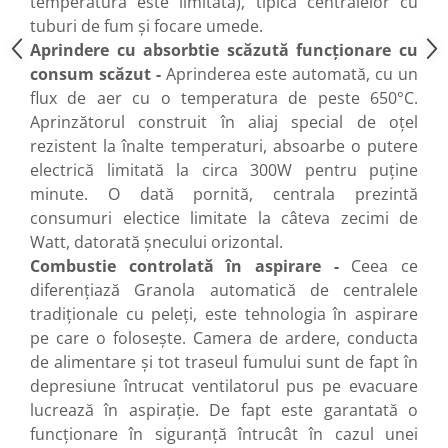
temperatura este limitată), tipică centralelor cu
tuburi de fum şi focare umede.
Aprindere cu absorbtie scăzută funcţionare cu
consum scăzut -
Aprinderea este automată, cu un
flux de aer cu o temperatura de peste 650°C.
Aprinzătorul construit în aliaj special de oţel
rezistent la înalte temperaturi, absoarbe o putere
electrică limitată la circa 300W pentru puţine
minute. O dată pornită, centrala prezintă
consumuri electice limitate la câteva zecimi de
Watt, datorată şnecului orizontal.
Combustie controlată în aspirare -
Ceea ce
diferenţiază Granola automatică de centralele
tradiţionale cu peleţi, este tehnologia în aspirare
pe care o foloseşte. Camera de ardere, conducta
de alimentare şi tot traseul fumului sunt de fapt în
depresiune întrucat ventilatorul pus pe evacuare
lucrează în aspiraţie. De fapt este garantată o
funcţionare în siguranţă întrucât în cazul unei