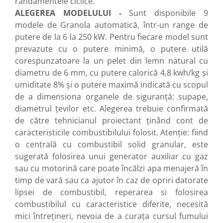
randamentele ciclice.
ALEGEREA MODELULUI -
Sunt disponibile 9
modele de Granola automatică, într-un range de
putere de la 6 la 250 kW. Pentru fiecare model sunt
prevazute cu o putere minimă, o putere utilă
corespunzatoare la un pelet din lemn natural cu
diametru de 6 mm, cu putere calorică 4,8 kwh/kg şi
umiditate 8% şi o putere maximă indicată cu scopul
de a dimensiona organele de siguranţă: supape,
diametrul ţevilor etc. Alegerea trebuie confirmată
de către tehnicianul proiectant ţinând cont de
caracteristicile combustibilului folosit. Atenţie: fiind
o centrală cu combustibil solid granular, este
sugerată folosirea unui generator auxiliar cu gaz
sau cu motorină care poate încălzi apa menajeră în
timp de vară sau ca ajutor în caz de opriri datorate
lipsei de combustibil, reperarea si folosirea
combustibilul cu caracteristice diferite, necesită
mici întreţineri, nevoia de a curaţa cursul fumului