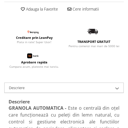
Adauga la Favorite
Cere informatii
Creditare prin LeanPay
TRANSPORT GRATUIT
Plata in rate! Super Usor!
Pentru comenzi mai mari de 5000 lei
Aprobare rapida
Cumpara acum, plateste mai tarziu.
Descriere
Descriere
GRANOLA AUTOMATICA -
Este o centrală din oţel
care funcţionează cu peleţi din lemn natural, cu
control si gestiune electronică ale functiilor