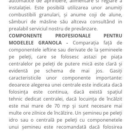
automatice de aprindere, alimentare si reglare a
instalaţiei. Este posibilă utilizarea unor anumiţi
combustibili granulari, şi anume coji de alune,
sâmburi de măsline său altceva consultând in
prealabil serviciul nostru de prevânzare.
COMPONENTE PROFESIONALE PENTRU
MODELELE GRANOLA -
Comparaţia faţă de
componentele ieftine sau derivate de la şemineele
pe peleţi, care se folosesc astazi pe piaţa
centralelor pe peleţi de putere mică este clară şi
evidentă pe schema de mai jos. Gasiţi
caracteristicile unor componente importante:
deoarece alegerea unei centrale este indicata dacă
folosinţa este continua, dacă există spaţiul
tehnic dedicat centralei, dacă locuinţa de încălzit
este mai mare de 70 mp şi sunt necesare mai
multe ore zilnice de încălzire. Un şemineu pe peleţi
idro sau o centrală pe peleţi cu componenetele
unui şemineu este recomandată dacă folosirea