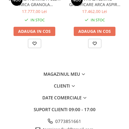
NOU
NOU
ARCA GRANOLA
GAZEIFICARE ARCA ASPIRO
AUTOMATICA 20R - 20KW
29RI INOX – 30kW
17.777,00 Lei
17.462,00 Lei
IN STOC
IN STOC
ADAUGA IN COS
ADAUGA IN COS
MAGAZINUL MEU
CLIENTI
DATE COMERCIALE
SUPORT CLIENTI
09:00 - 17:00
0773851661