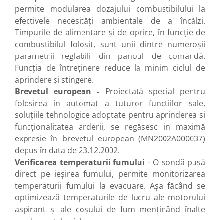
permite modularea dozajului combustibilului la
efectivele necesităţi ambientale de a încălzi.
Timpurile de alimentare şi de oprire, în funcţie de
combustibilul folosit, sunt unii dintre numeroşii
parametrii reglabili din panoul de comandă.
Funcţia de întreţinere reduce la minim ciclul de
aprindere şi stingere.
Brevetul european -
Proiectată special pentru
folosirea în automat a tuturor functiilor sale,
soluţiile tehnologice adoptate pentru aprinderea si
funcţionalitatea arderii, se regăsesc in maximă
expresie în brevetul european (MN2002A000037)
depus în data de 23.12.2002.
Verificarea temperaturii fumului
- O sondă pusă
direct pe ieşirea fumului, permite monitorizarea
temperaturii fumului la evacuare. Aşa făcând se
optimizează temperaturile de lucru ale motorului
aspirant şi ale coşului de fum menţinând înalte