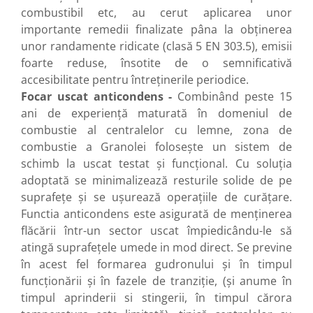
combustibil etc, au cerut aplicarea unor
importante remedii finalizate pâna la obţinerea
unor randamente ridicate (clasă 5 EN 303.5), emisii
foarte reduse, însotite de o semnificativă
accesibilitate pentru întreţinerile periodice.
Focar uscat anticondens -
Combinând peste 15
ani de experienţă maturată în domeniul de
combustie al centralelor cu lemne, zona de
combustie a Granolei foloseşte un sistem de
schimb la uscat testat şi funcţional. Cu soluţia
adoptată se minimalizează resturile solide de pe
suprafeţe şi se uşurează operaţiile de curăţare.
Functia anticondens este asigurată de menţinerea
flăcării într-un sector uscat împiedicându-le să
atingă suprafeţele umede in mod direct. Se previne
în acest fel formarea gudronului și în timpul
funcţionării și în fazele de tranziţie, (şi anume în
timpul aprinderii si stingerii, în timpul cărora