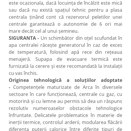
este ocazionala, dacă locuinţa de încălzit este mică
sau dacă nu există spaţiul tehnic pentru a plasa
centrala ţinând cont că rezervorul peletilor unei
centrale garantează o autonomie de 6 ori mai
mare decăt cel al unui şemineu.
SIGURANTA -
Un schimbător din oţel scufundat în
apa centralei răceşte generatorul în caz de exces
de temperatură, folosind apă rece din reţeaua
menajeră. Supapa de evacuare termică este
furnizată la cerere şi este recomandată la instalaţii
cu vas închis.
Originea tehnologică a soluţiilor adoptate
-
Competenţele maturizate de Arca în diversele
sectoare în care funcţionează, centrale cu gaz, cu
motorină şi cu lemne au permis să dea un răspuns
rezolutiv numeroaselor obstacole tehnologice
înfruntate. Delicatele problematice în materie de
inerţii termice, controlul arderii, modularea flăcării
diferenţa puterii calorice între diferite tipuri de