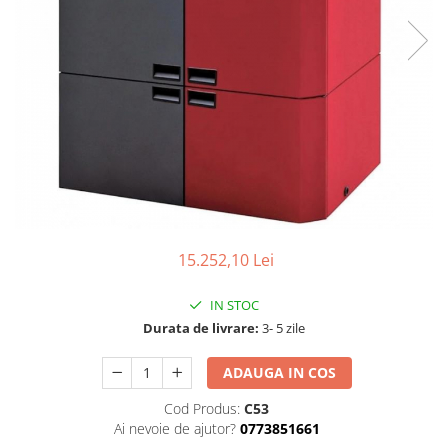
15.252,10 Lei
IN STOC
Durata de livrare:
3- 5 zile
ADAUGA IN COS
Cod Produs:
C53
Ai nevoie de ajutor?
0773851661