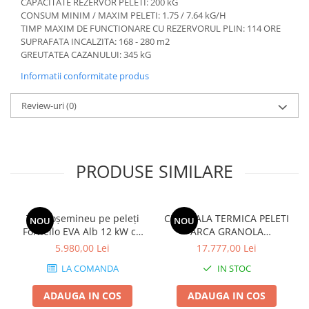
CAPACITATE REZERVOR PELETI: 200 kG
CONSUM MINIM / MAXIM PELETI: 1.75 / 7.64 kG/H
TIMP MAXIM DE FUNCTIONARE CU REZERVORUL PLIN: 114 ORE
SUPRAFATA INCALZITA: 168 - 280 m2
GREUTATEA CAZANULUI: 345 kG
Informatii conformitate produs
Review-uri
(0)
PRODUSE SIMILARE
Termoșemineu pe peleți
CENTRALA TERMICA PELETI
NOU
NOU
Fornello EVA Alb 12 kW cu
ARCA GRANOLA
WiFi, pompă și vas de
AUTOMATICA 20R - 20KW
5.980,00 Lei
17.777,00 Lei
expansiune
LA COMANDA
IN STOC
ADAUGA IN COS
ADAUGA IN COS