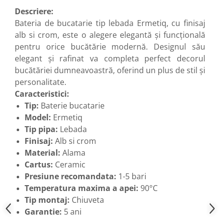
Descriere:
Bateria de bucatarie tip lebada Ermetiq, cu finisaj
alb si crom, este o alegere elegantă și funcțională
pentru orice bucătărie modernă. Designul său
elegant și rafinat va completa perfect decorul
bucătăriei dumneavoastră, oferind un plus de stil și
personalitate.
Caracteristici:
Tip:
Baterie bucatarie
Model:
Ermetiq
Tip pipa:
Lebada
Finisaj:
Alb si crom
Material:
Alama
Cartus:
Ceramic
Presiune recomandata:
1-5 bari
Temperatura maxima a apei:
90°C
Tip montaj:
Chiuveta
Garantie:
5 ani