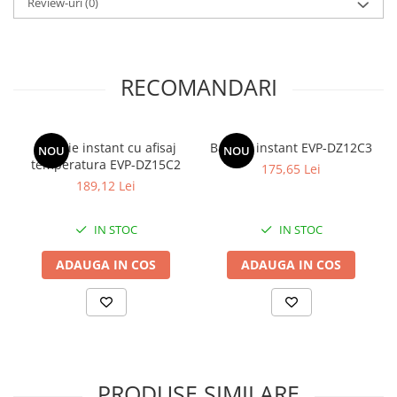
Review-uri
(0)
RECOMANDARI
Baterie instant cu afisaj
Baterie instant EVP-DZ12C3
NOU
NOU
temperatura EVP-DZ15C2
175,65 Lei
189,12 Lei
IN STOC
IN STOC
ADAUGA IN COS
ADAUGA IN COS
PRODUSE SIMILARE