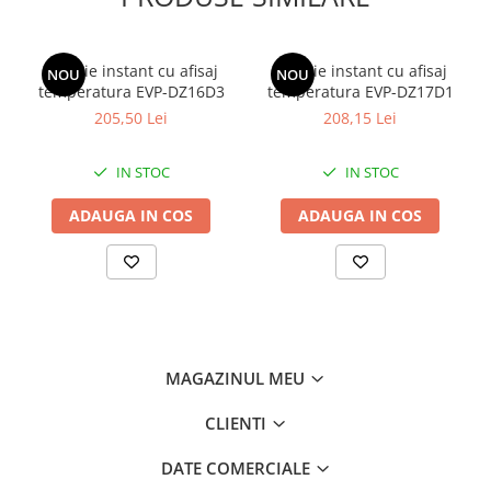
Baterie instant cu afisaj
Baterie instant cu afisaj
NOU
NOU
temperatura EVP-DZ16D3
temperatura EVP-DZ17D1
205,50 Lei
208,15 Lei
IN STOC
IN STOC
ADAUGA IN COS
ADAUGA IN COS
MAGAZINUL MEU
CLIENTI
DATE COMERCIALE