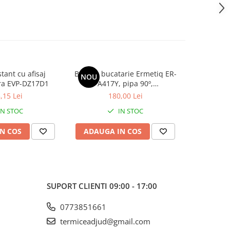
stant cu afisaj
Baterie bucatarie Ermetiq ER-
Baterie 
NOU
-11%
ra EVP-DZ17D1
A417Y, pipa 90º,
monocomanda,Inox, Granit
,15 Lei
180,00 Lei
454,5
IN STOC
IN STOC
N COS
ADAUGA IN COS
ADAUG
SUPORT CLIENTI
09:00 - 17:00
0773851661
termiceadjud@gmail.com