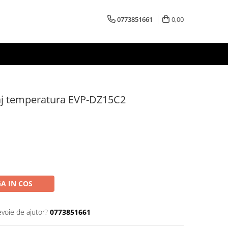
0773851661
0,00
saj temperatura EVP-DZ15C2
A IN COS
evoie de ajutor?
0773851661