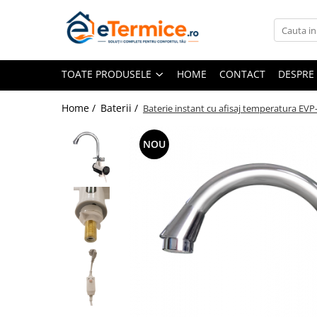
Toate Produsele
TOATE PRODUSELE
HOME
CONTACT
DESPRE
Climatizare
Ventiloconvector
Home /
Baterii /
Baterie instant cu afisaj temperatura EV
Aparate aer conditionat multi-split
Aparate aer conditionat
NOU
rezidential
Centrale termice
Centrale pe gaz
Centrale electrice
Accesorii de montaj
Energie verde - Pompe de caldura
Panouri solare
Pompe de caldura