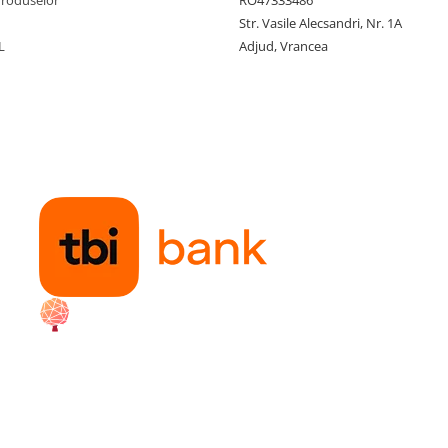
Produselor
RO47333486
Str. Vasile Alecsandri, Nr. 1A
L
Adjud, Vrancea