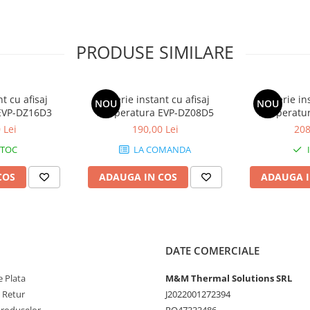
PRODUSE SIMILARE
t cu afisaj
Baterie instant cu afisaj
Baterie in
NOU
NOU
EVP-DZ16D3
temperatura EVP-DZ08D5
temperatu
 Lei
190,00 Lei
208
STOC
LA COMANDA
COS
ADAUGA IN COS
ADAUGA I
DATE COMERCIALE
 Plata
M&M Thermal Solutions SRL
e Retur
J2022001272394