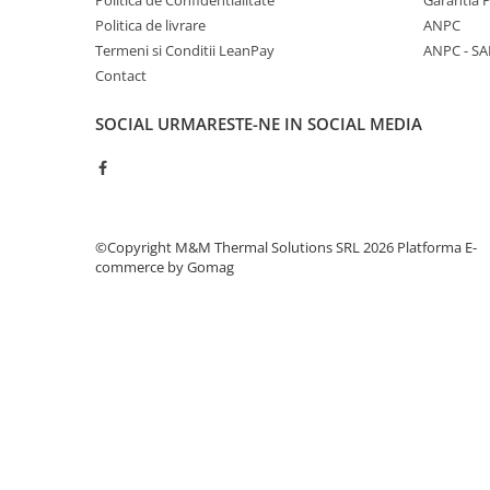
Politica de Confidentialitate
Garantia 
Vase de expansiune pentru
Politica de livrare
ANPC
instalatii sanitare
Termeni si Conditii LeanPay
ANPC - SA
Vas de expansiune pentru hidrofor
Contact
Accesorii montaj vase de
SOCIAL
URMARESTE-NE IN SOCIAL MEDIA
expansiune
Termostate si controlere
Termostate de camera
Accesorii
©Copyright M&M Thermal Solutions SRL 2026
Platforma E-
Cleme de fixare si coliere
commerce by Gomag
Accesorii de montaj
Substante intretinere instalatii
Accesorii instalatii termice
Distribuitoare
Filtre apa
Baterii
Baterii instant