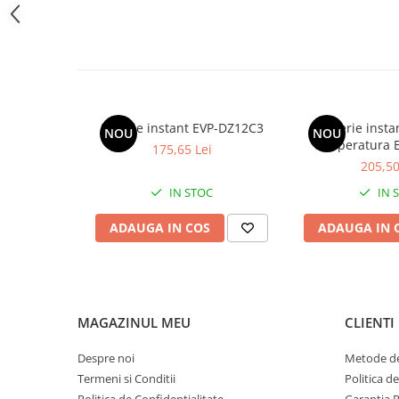
Robineti
Robineti de trecere pentru apa
Robineti coltari pentru apa
Robineti pentru gaz
Robineti radiator
Baterie instant EVP-DZ12C3
Baterie instan
NOU
NOU
temperatura 
175,65 Lei
Accesorii robineti
205,50
Robineti tip fluture
IN STOC
IN 
Pompe
ADAUGA IN COS
ADAUGA IN 
Pompe de circulatie
Pompe submersibile
Hidrofoare
Accesorii pompe
MAGAZINUL MEU
CLIENTI
Vase de expansiune
Despre noi
Metode de
Vase de expansiune pentru
Termeni si Conditii
Politica d
incalzire