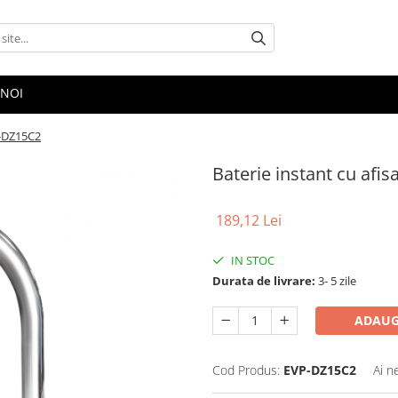
 NOI
P-DZ15C2
Baterie instant cu afi
189,12 Lei
IN STOC
Durata de livrare:
3- 5 zile
ADAUG
Cod Produs:
EVP-DZ15C2
Ai n