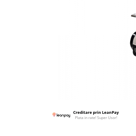
Colectoare solare plane
Colectoare solare cu tub-vidat
Accesorii sisteme solare
Accesorii pompe de caldura
Puffere
Cazane pe combustibil solid
Cazane pe lemne cu gazeificare
Cazane pe biomasa nelemnoasa
Cazane si termoseminee pe peleti
Centrale mixte lemn-pelet
Accesorii de montaj
Seminee
Creditare prin LeanPay
Radiatoare
Plata in rate! Super Usor!
Radiatoare din otel
Radiatoare din aluminiu