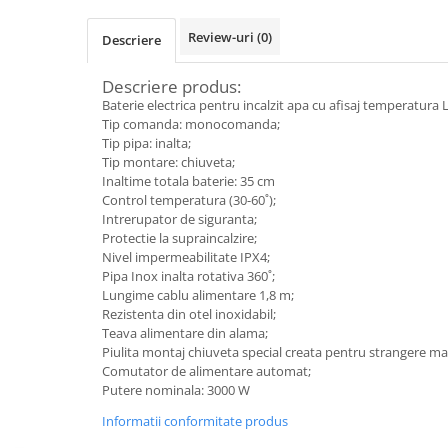
Radiatoare de baie portprosop
Review-uri
(0)
Descriere
Accesorii radiatoare
Preparatoare pentru apa calda
Descriere produs:
menajera
Baterie electrica pentru incalzit apa cu afisaj temperatura 
Boilere electrice
Tip comanda: monocomanda;
Tip pipa: inalta;
Boilere termoelectrice
Tip montare: chiuveta;
Inaltime totala baterie: 35 cm
Boilere indirecte cu serpentina
Control temperatura (30-60˚);
Boilere solare indirecte (cu
Intrerupator de siguranta;
serpentina)
Protectie la supraincalzire;
Nivel impermeabilitate IPX4;
Boilere pentru pompe de caldura
Pipa Inox inalta rotativa 360˚;
Accesorii boilere
Lungime cablu alimentare 1,8 m;
Rezistenta din otel inoxidabil;
Incalzire in pardoseala
Teava alimentare din alama;
Tevi si fitinguri
Piulita montaj chiuveta special creata pentru strangere m
Comutator de alimentare automat;
Tevi si fitinguri PPR
Putere nominala: 3000 W
Fitinguri alama
Informatii conformitate produs
Tevi si fitinguri fonta