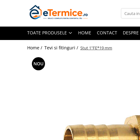
Toate Produsele
TOATE PRODUSELE
HOME
CONTACT
DESPRE
Climatizare
Ventiloconvector
Home /
Tevi si fitinguri /
Stut 1"FE*19 mm
Aparate aer conditionat multi-split
Aparate aer conditionat
NOU
rezidential
Centrale termice
Centrale pe gaz
Centrale electrice
Accesorii de montaj
Energie verde - Pompe de caldura
Panouri solare
Pompe de caldura