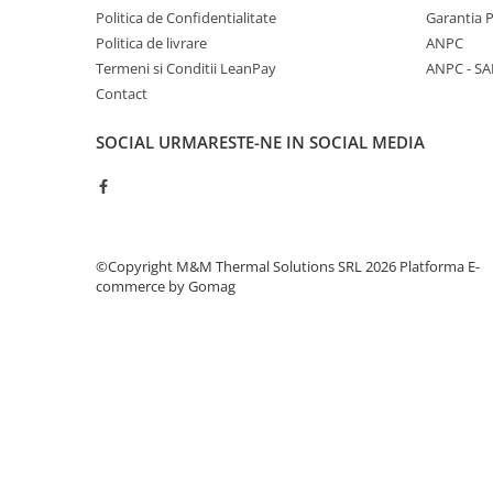
Politica de Confidentialitate
Garantia 
Baterii sanitare
Politica de livrare
ANPC
Filtre apa potabila
Termeni si Conditii LeanPay
ANPC - SA
Sanitare
Contact
Accesorii baie
SOCIAL
URMARESTE-NE IN SOCIAL MEDIA
Cabine de dus
Sifoane si rigole
©Copyright M&M Thermal Solutions SRL 2026
Platforma E-
commerce by Gomag