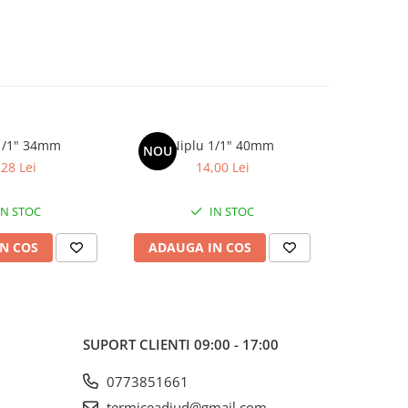
1/1" 34mm
Niplu 1/1" 40mm
Nip
NOU
NOU
,28 Lei
14,00 Lei
IN STOC
IN STOC
N COS
ADAUGA IN COS
ADAUG
SUPORT CLIENTI
09:00 - 17:00
0773851661
termiceadjud@gmail.com