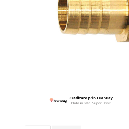
Colectoare solare plane
Colectoare solare cu tub-vidat
Accesorii sisteme solare
Accesorii pompe de caldura
Puffere
Cazane pe combustibil solid
Cazane pe lemne cu gazeificare
Cazane pe biomasa nelemnoasa
Cazane si termoseminee pe peleti
Centrale mixte lemn-pelet
Accesorii de montaj
Creditare prin LeanPay
Seminee
Plata in rate! Super Usor!
Radiatoare
Radiatoare din otel
Radiatoare din aluminiu