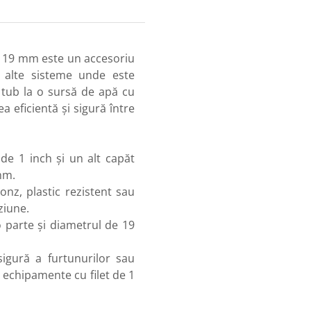
de 19 mm este un accesoriu
 în alte sisteme unde este
 tub la o sursă de apă cu
ea eficientă și sigură între
de 1 inch și un alt capăt
mm.
onz, plastic rezistent sau
ziune.
o parte și diametrul de 19
igură a furtunurilor sau
e echipamente cu filet de 1