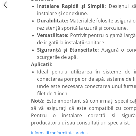
Instalare Rapidă și Simplă:
Designul să
Robineti
instalare și conexiune.
Robineti de trecere pentru apa
Durabilitate:
Materialele folosite asigură o
Robineti coltari pentru apa
rezistență sporită la uzură și coroziune.
Robineti pentru gaz
Versatilitate:
Potrivit pentru o gamă largă 
de irigații la instalații sanitare.
Robineti radiator
Siguranță și Etanșeitate:
Asigură o cone
Accesorii robineti
scurgerile de apă.
Robineti tip fluture
Aplicații:
Ideal pentru utilizarea în sisteme de iri
Pompe
conectarea pompelor de apă, sisteme de filtr
Pompe de circulatie
unde este necesară conectarea unui furtu
Pompe submersibile
filet de 1 inch.
Hidrofoare
Notă:
Este important să confirmați specificați
Accesorii pompe
să vă asigurați că este compatibil cu comp
Pentru o instalare corectă și sigură,
Vase de expansiune
producătorului sau consultați un specialist.
Vase de expansiune pentru
incalzire
Informatii conformitate produs