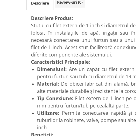
Review-uri
(0)
Descriere
Radiatoare de baie portprosop
Accesorii radiatoare
Descriere Produs:
Preparatoare pentru apa calda
Stutul cu filet extern de 1 inch și diametrul 
menajera
folosit în instalațiile de apă, irigații sau
Boilere electrice
necesară conectarea unui furtun sau a unui
Boilere termoelectrice
filet de 1 inch. Acest stut facilitează conexiun
diferite componente ale sistemului.
Boilere indirecte cu serpentina
Caracteristici Principale:
Boilere solare indirecte (cu
Dimensiuni:
Are un capăt cu filet extern 
serpentina)
pentru furtun sau tub cu diametrul de 19 
Boilere pentru pompe de caldura
Material:
De obicei fabricat din alamă, br
Accesorii boilere
alte materiale durabile și rezistente la coro
Tip Conexiune:
Filet extern de 1 inch pe 
Incalzire in pardoseala
mm pentru furtun/tub pe cealaltă parte.
Tevi si fitinguri
Utilizare:
Permite conectarea rapidă și s
Tevi si fitinguri PPR
tuburilor la robinete, valve, pompe sau alt
Fitinguri alama
inch.
Tevi si fitinguri fonta
Beneficii: