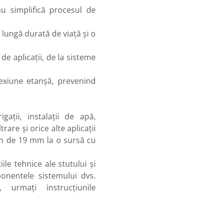
u simplifică procesul de
 lungă durată de viață și o
de aplicații, de la sisteme
xiune etanșă, prevenind
gații, instalații de apă,
are și orice alte aplicații
n de 19 mm la o sursă cu
ile tehnice ale stutului și
onentele sistemului dvs.
 urmați instrucțiunile