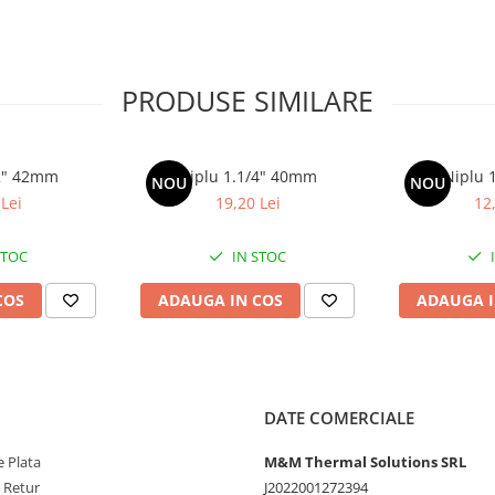
PRODUSE SIMILARE
/2" 42mm
Niplu 1.1/4" 40mm
Niplu 
NOU
NOU
Lei
19,20 Lei
12
STOC
IN STOC
COS
ADAUGA IN COS
ADAUGA I
DATE COMERCIALE
 Plata
M&M Thermal Solutions SRL
e Retur
J2022001272394