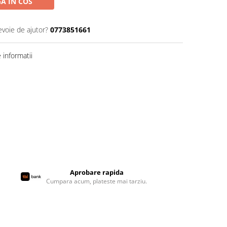
A IN COS
evoie de ajutor?
0773851661
informatii
Aprobare rapida
Cumpara acum, plateste mai tarziu.