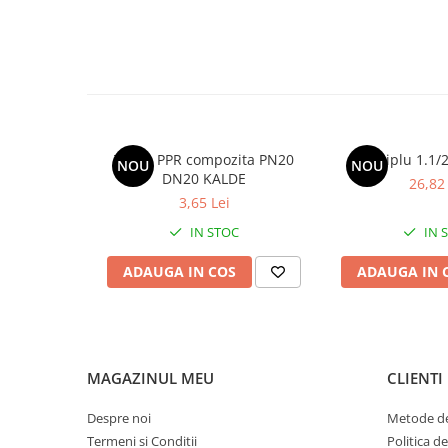
Vase de expansiune pentru
instalatii sanitare
Vas de expansiune pentru hidrofor
Accesorii montaj vase de
expansiune
Termostate si controlere
Teava PPR compozita PN20
Niplu 1.1
NOU
NOU
Termostate de camera
DN20 KALDE
26,82 
3,65 Lei
Accesorii
Cleme de fixare si coliere
IN STOC
IN 
Accesorii de montaj
ADAUGA IN COS
ADAUGA IN 
Substante intretinere instalatii
Accesorii instalatii termice
Distribuitoare
MAGAZINUL MEU
CLIENTI
Filtre apa
Baterii
Despre noi
Metode de
Termeni si Conditii
Politica d
Baterii instant