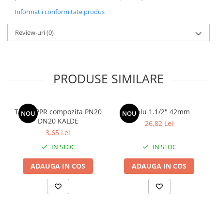
Informatii conformitate produs
Review-uri
(0)
PRODUSE SIMILARE
Teava PPR compozita PN20
Niplu 1.1/2" 42mm
NOU
NOU
DN20 KALDE
26,82 Lei
3,65 Lei
IN STOC
IN STOC
ADAUGA IN COS
ADAUGA IN COS