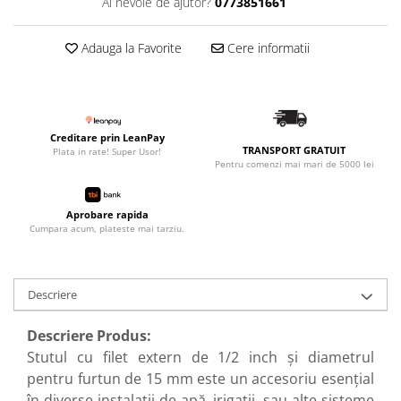
Ai nevoie de ajutor?
0773851661
Adauga la Favorite
Cere informatii
Creditare prin LeanPay
TRANSPORT GRATUIT
Plata in rate! Super Usor!
Pentru comenzi mai mari de 5000 lei
Aprobare rapida
Cumpara acum, plateste mai tarziu.
Descriere
Descriere Produs:
Stutul cu filet extern de 1/2 inch și diametrul
pentru furtun de 15 mm este un accesoriu esențial
în diverse instalații de apă, irigații, sau alte sisteme