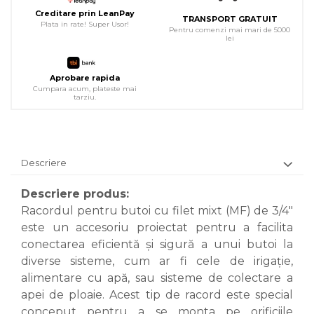
Creditare prin LeanPay
TRANSPORT GRATUIT
Plata in rate! Super Usor!
Pentru comenzi mai mari de 5000
lei
Aprobare rapida
Cumpara acum, plateste mai
tarziu.
Descriere
Descriere produs:
Racordul pentru butoi cu filet mixt (MF) de 3/4"
este un accesoriu proiectat pentru a facilita
conectarea eficientă și sigură a unui butoi la
diverse sisteme, cum ar fi cele de irigație,
alimentare cu apă, sau sisteme de colectare a
apei de ploaie. Acest tip de racord este special
conceput pentru a se monta pe orificiile