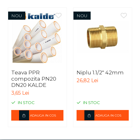
NOU
NOU
Teava PPR
Niplu 1.1/2" 42mm
compozita PN20
26,82 Lei
DN20 KALDE
3,65 Lei
IN STOC
IN STOC
ADAUGA IN COS
ADAUGA IN COS