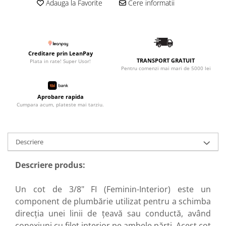
Adauga la Favorite
Cere informatii
Creditare prin LeanPay
TRANSPORT GRATUIT
Plata in rate! Super Usor!
Pentru comenzi mai mari de 5000 lei
Aprobare rapida
Cumpara acum, plateste mai tarziu.
Descriere
Descriere produs:
Un cot de 3/8" FI (Feminin-Interior) este un
component de plumbărie utilizat pentru a schimba
direcția unei linii de țeavă sau conductă, având
conexiuni cu filet interior pe ambele părți. Acest cot