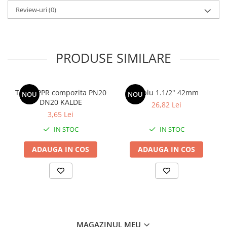
Review-uri
(0)
PRODUSE SIMILARE
Teava PPR compozita PN20
Niplu 1.1/2" 42mm
NOU
NOU
DN20 KALDE
26,82 Lei
3,65 Lei
IN STOC
IN STOC
ADAUGA IN COS
ADAUGA IN COS
MAGAZINUL MEU