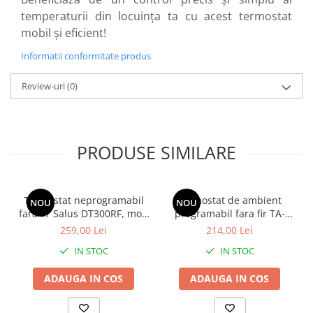
temperaturii din locuința ta cu acest termostat
mobil și eficient!
Informatii conformitate produs
Review-uri
(0)
PRODUSE SIMILARE
Termostat neprogramabil
Termostat de ambient
NOU
NOU
fara fir Salus DT300RF, mod
programabil fara fir TA-
sleep, setari predefinite,
WT19
259,00 Lei
214,00 Lei
afisaj LCD
IN STOC
IN STOC
ADAUGA IN COS
ADAUGA IN COS