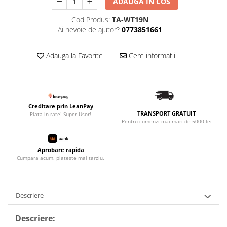
ADAUGA IN COS
Cod Produs:
TA-WT19N
Ai nevoie de ajutor?
0773851661
Adauga la Favorite
Cere informatii
Creditare prin LeanPay
TRANSPORT GRATUIT
Plata in rate! Super Usor!
Pentru comenzi mai mari de 5000 lei
Aprobare rapida
Cumpara acum, plateste mai tarziu.
Descriere
Descriere: