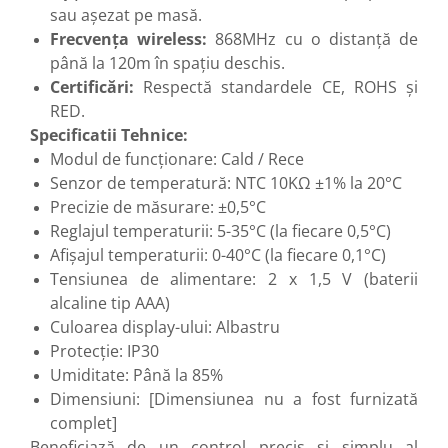
sau așezat pe masă.
Frecvența wireless:
868MHz cu o distanță de
până la 120m în spațiu deschis.
Certificări:
Respectă standardele CE, ROHS și
RED.
Specificatii Tehnice:
Modul de funcționare: Cald / Rece
Senzor de temperatură: NTC 10KΩ ±1% la 20°C
Precizie de măsurare: ±0,5°C
Reglajul temperaturii: 5-35°C (la fiecare 0,5°C)
Afișajul temperaturii: 0-40°C (la fiecare 0,1°C)
Tensiunea de alimentare: 2 x 1,5 V (baterii
alcaline tip AAA)
Culoarea display-ului: Albastru
Protecție: IP30
Umiditate: Până la 85%
Dimensiuni: [Dimensiunea nu a fost furnizată
complet]
Beneficiază de un control precis și simplu al