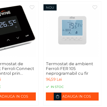
NOU
rmostat de
Termostat de ambient
 Ferroli Connect
Ferroli FER 105
ontrol prin
neprogramabil cu fir
, programabil -
i
96,59 Lei
A
C
IN STOC
ADAUGA IN COS
ADAUGA IN COS