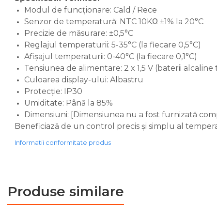
serpentina)
Modul de funcționare: Cald / Rece
Senzor de temperatură: NTC 10KΩ ±1% la 20°C
Boilere pentru pompe de
Precizie de măsurare: ±0,5°C
caldura
Reglajul temperaturii: 5-35°C (la fiecare 0,5°C)
Accesorii boilere
Afișajul temperaturii: 0-40°C (la fiecare 0,1°C)
Incalzire in pardoseala
Tensiunea de alimentare: 2 x 1,5 V (baterii alcaline 
Culoarea display-ului: Albastru
Tevi si fitinguri
Protecție: IP30
Tevi si fitinguri PPR
Umiditate: Până la 85%
Fitinguri alama
Dimensiuni: [Dimensiunea nu a fost furnizată com
Tevi si fitinguri fonta
Beneficiază de un control precis și simplu al temperat
Robineti
Informatii conformitate produs
Robineti de trecere pentru
apa
Robineti coltari pentru apa
Produse similare
Robineti pentru gaz
Robineti radiator