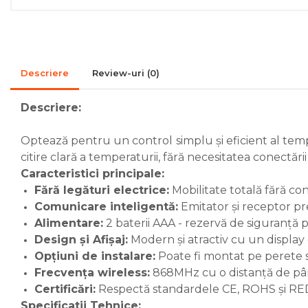
Accesorii de montaj
Seminee
Radiatoare
Descriere
Review-uri
(0)
Radiatoare din otel
Radiatoare din aluminiu
Descriere:
Radiatoare de baie
Optează pentru un control simplu și eficient al tempe
portprosop
citire clară a temperaturii, fără necesitatea conectări
Accesorii radiatoare
Caracteristici principale:
Fără legături electrice:
Mobilitate totală fără co
Preparatoare pentru apa calda
menajera
Comunicare inteligentă:
Emitator și receptor pr
Boilere electrice
Alimentare:
2 baterii AAA - rezervă de siguranță 
Design și Afișaj:
Modern și atractiv cu un display
Boilere termoelectrice
Opțiuni de instalare:
Poate fi montat pe perete 
Boilere indirecte cu
Frecvența wireless:
868MHz cu o distanță de până
serpentina
Certificări:
Respectă standardele CE, ROHS și RE
Boilere solare indirecte (cu
Specificatii Tehnice: