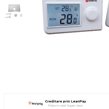
Pompe de caldura
Colectoare solare plane
Colectoare solare cu tub-
vidat
Accesorii sisteme solare
Accesorii pompe de
caldura
Puffere
Cazane pe combustibil solid
Cazane pe lemne cu
gazeificare
Cazane pe biomasa
nelemnoasa
Cazane si termoseminee
pe peleti
Creditare prin LeanPay
Plata in rate! Super Usor!
Centrale mixte lemn-pelet