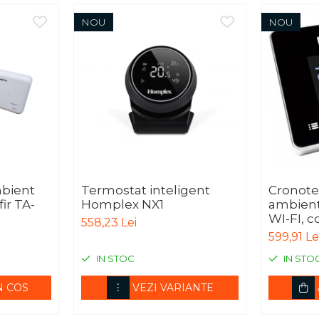
NOU
NOU
bient
Termostat inteligent
Cronote
ir TA-
Homplex NX1
ambient
WI-FI, c
558,23 Lei
internet
599,91 Le
013011X
IN STOC
IN STO
N COS
VEZI VARIANTE