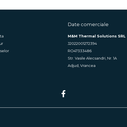
Date comerciale
ta
M&M Thermal Solutions SRL
ur
J2022001272394
selor
RO47333486
Str. Vasile Alecsandri, Nr. 1A
Adjud, Vrancea