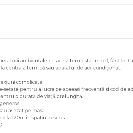
raturii ambientale cu acest termostat mobil, fără fir. G
i la centrala termică sau aparatul de aer condiționat.
nexiuni complicate.
e-setate pentru a lucra pe aceeași frecvență și cod de ad
pentru o durată de viață prelungită.
 generos.
sau așezat pe masă.
 la 120m în spațiu deschis.
D.