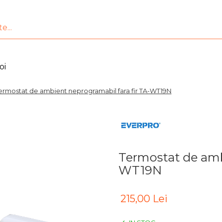
oi
ermostat de ambient neprogramabil fara fir TA-WT19N
Termostat de ambi
WT19N
215,00 Lei