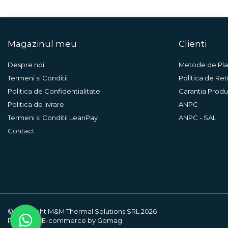
expansiune
Termostate si controlere
Termostate de camera
Magazinul meu
Clienti
Accesorii
Despre noi
Metode de Pla
Cleme de fixare si coliere
Termeni si Conditii
Politica de Ret
Accesorii de montaj
Politica de Confidentialitate
Garantia Produ
Substante intretinere
Politica de livrare
ANPC
instalatii
Termeni si Conditii LeanPay
ANPC - SAL
Accesorii instalatii termice
Contact
Distribuitoare
Filtre apa
Baterii
Baterii instant
Baterii sanitare
©Copyright M&M Thermal Solutions SRL 2026
Platforma E-commerce by Gomag
Filtre apa potabila