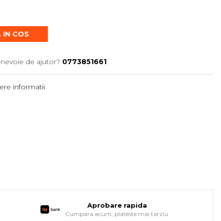
 IN COS
 nevoie de ajutor?
0773851661
re informatii
Aprobare rapida
Cumpara acum, plateste mai tarziu.