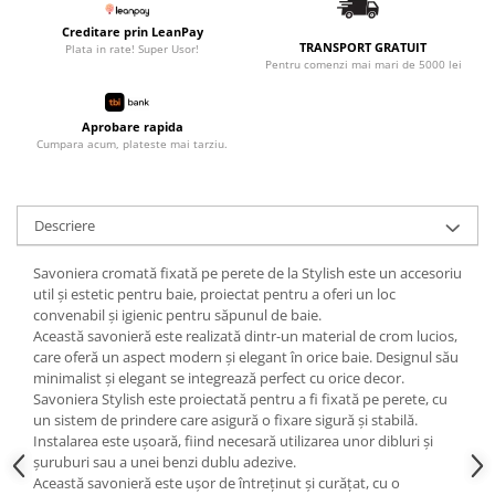
Creditare prin LeanPay
TRANSPORT GRATUIT
Plata in rate! Super Usor!
Pentru comenzi mai mari de 5000 lei
Aprobare rapida
Cumpara acum, plateste mai tarziu.
Descriere
Savoniera cromată fixată pe perete de la Stylish este un accesoriu
util și estetic pentru baie, proiectat pentru a oferi un loc
convenabil și igienic pentru săpunul de baie.
Această savonieră este realizată dintr-un material de crom lucios,
care oferă un aspect modern și elegant în orice baie. Designul său
minimalist și elegant se integrează perfect cu orice decor.
Savoniera Stylish este proiectată pentru a fi fixată pe perete, cu
un sistem de prindere care asigură o fixare sigură și stabilă.
Instalarea este ușoară, fiind necesară utilizarea unor dibluri și
șuruburi sau a unei benzi dublu adezive.
Această savonieră este ușor de întreținut și curățat, cu o