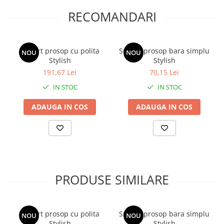
RECOMANDARI
Suport prosop cu polita
Suport prosop bara simplu
NOU
NOU
Stylish
Stylish
191,67 Lei
70,15 Lei
IN STOC
IN STOC
ADAUGA IN COS
ADAUGA IN COS
PRODUSE SIMILARE
Suport prosop cu polita
Suport prosop bara simplu
NOU
NOU
Stylish
Stylish