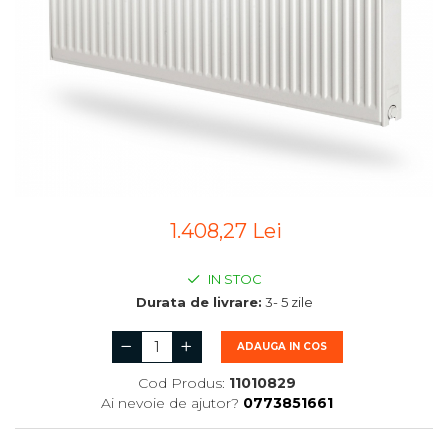
1.408,27 Lei
IN STOC
Durata de livrare:
3- 5 zile
ADAUGA IN COS
Cod Produs:
11010829
Ai nevoie de ajutor?
0773851661