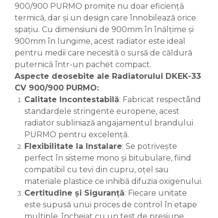
900/900 PURMO promite nu doar eficiență
termică, dar și un design care înnobilează orice
spațiu. Cu dimensiuni de 900mm în înălțime și
900mm în lungime, acest radiator este ideal
pentru medii care necesită o sursă de căldură
puternică într-un pachet compact.
Aspecte deosebite ale Radiatorului DKEK-33
CV 900/900 PURMO:
Calitate Incontestabilă
: Fabricat respectând
standardele stringente europene, acest
radiator subliniază angajamentul brandului
PURMO pentru excelență.
Flexibilitate la Instalare
: Se potrivește
perfect în sisteme mono și bitubulare, fiind
compatibil cu tevi din cupru, oțel sau
materiale plastice ce inhibă difuzia oxigenului.
Certitudine și Siguranță
: Fiecare unitate
este supusă unui proces de control în etape
multiple, încheiat cu un test de presiune