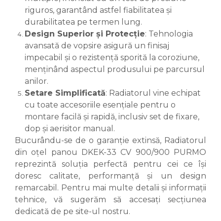
riguros, garantând astfel fiabilitatea și
durabilitatea pe termen lung.
Design Superior și Protecție
: Tehnologia
avansată de vopsire asigură un finisaj
impecabil și o rezistență sporită la coroziune,
menținând aspectul produsului pe parcursul
anilor.
Setare Simplificată
: Radiatorul vine echipat
cu toate accesoriile esențiale pentru o
montare facilă și rapidă, inclusiv set de fixare,
dop și aerisitor manual.
Bucurându-se de o garanție extinsă, Radiatorul
din oțel panou DKEK-33 CV 900/900 PURMO
reprezintă soluția perfectă pentru cei ce își
doresc calitate, performanță și un design
remarcabil. Pentru mai multe detalii și informații
tehnice, vă sugerăm să accesați secțiunea
dedicată de pe site-ul nostru.