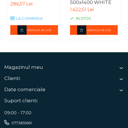
500x1400 WHITE
286,57 Lei
1.422,51 Lei
LA COMANDA
IN STOC
ADAUGA IN COS
ADAUGA IN COS
Magazinul meu
Clienti
Date comerciale
Suport clienti
09:00 - 17:00
0773851661