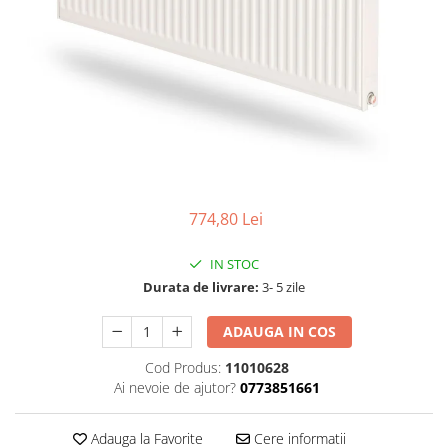
Colectoare solare plane
Colectoare solare cu tub-vidat
Accesorii sisteme solare
Accesorii pompe de caldura
Puffere
Cazane pe combustibil solid
Cazane pe lemne cu gazeificare
Cazane pe biomasa nelemnoasa
774,80 Lei
Cazane si termoseminee pe peleti
IN STOC
Centrale mixte lemn-pelet
Durata de livrare:
3- 5 zile
Accesorii de montaj
ADAUGA IN COS
Seminee
Cod Produs:
11010628
Radiatoare
Ai nevoie de ajutor?
0773851661
Radiatoare din otel
Radiatoare din aluminiu
Adauga la Favorite
Cere informatii