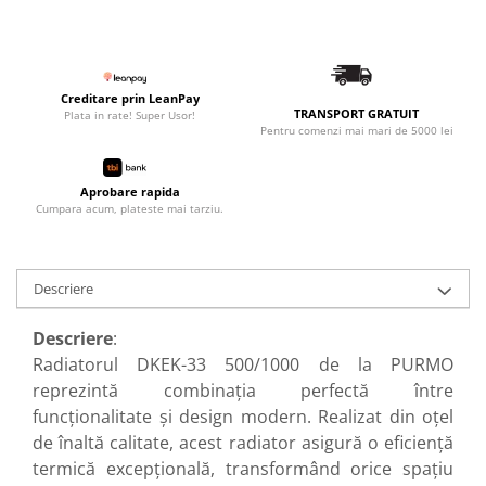
Radiatoare de baie portprosop
Accesorii radiatoare
Preparatoare pentru apa calda
Creditare prin LeanPay
menajera
TRANSPORT GRATUIT
Plata in rate! Super Usor!
Boilere electrice
Pentru comenzi mai mari de 5000 lei
Boilere termoelectrice
Aprobare rapida
Boilere indirecte cu serpentina
Cumpara acum, plateste mai tarziu.
Boilere solare indirecte (cu
serpentina)
Boilere pentru pompe de caldura
Descriere
Accesorii boilere
Descriere
:
Incalzire in pardoseala
Radiatorul DKEK-33 500/1000 de la PURMO
Tevi si fitinguri
reprezintă combinația perfectă între
Tevi si fitinguri PPR
funcționalitate și design modern. Realizat din oțel
de înaltă calitate, acest radiator asigură o eficiență
Fitinguri alama
termică excepțională, transformând orice spațiu
Tevi si fitinguri fonta