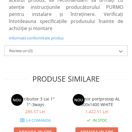
acestui produs, vă recomandăm să urmați cu
atenție instrucțiunile producătorului PURMO
Baterii sanitare
pentru instalare și întreținere. Verificați
Filtre apa potabila
întotdeauna specificațiile produsului înainte de
Sanitare
achiziție și montare
Accesorii baie
Informatii conformitate produs
Cabine de dus
Sifoane si rigole
Review-uri
(0)
PRODUSE SIMILARE
Distribuitor 3 cai 1"
Radiator portprosop AL
NOU
NOU
1"-3ways
500x1400 WHITE
286,57 Lei
1.422,51 Lei
LA COMANDA
IN STOC
ADAUGA IN COS
ADAUGA IN COS