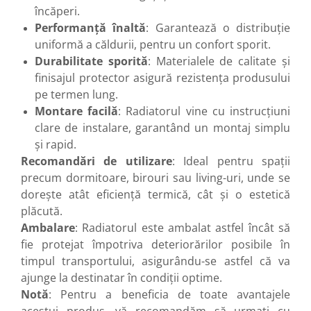
Vase de expansiune pentru
încăperi.
instalatii sanitare
Performanță înaltă
: Garantează o distribuție
uniformă a căldurii, pentru un confort sporit.
Vas de expansiune pentru hidrofor
Durabilitate sporită
: Materialele de calitate și
Accesorii montaj vase de
finisajul protector asigură rezistența produsului
expansiune
pe termen lung.
Termostate si controlere
Montare facilă
: Radiatorul vine cu instrucțiuni
Termostate de camera
clare de instalare, garantând un montaj simplu
Accesorii
și rapid.
Cleme de fixare si coliere
Recomandări de utilizare
: Ideal pentru spații
precum dormitoare, birouri sau living-uri, unde se
Accesorii de montaj
dorește atât eficiență termică, cât și o estetică
Substante intretinere instalatii
plăcută.
Accesorii instalatii termice
Ambalare
: Radiatorul este ambalat astfel încât să
fie protejat împotriva deteriorărilor posibile în
Distribuitoare
timpul transportului, asigurându-se astfel că va
Filtre apa
ajunge la destinatar în condiții optime.
Baterii
Notă
: Pentru a beneficia de toate avantajele
Baterii instant