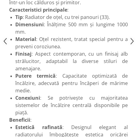
într-un loc călduros și primitor.
Robineti
Caracteristici principale
:
Robineti de trecere pentru apa
Tip
: Radiator de oțel, cu trei panouri (33).
Dimensiuni
: Înălțime 500 mm și lungime 1000
Robineti coltari pentru apa
mm.
Robineti pentru gaz
Material
: Oțel rezistent, tratat special pentru a
Robineti radiator
preveni coroziunea.
Accesorii robineti
Finisaj
: Aspect contemporan, cu un finisaj alb
strălucitor, adaptabil la diverse stiluri de
Robineti tip fluture
amenajare.
Pompe
Putere termică
: Capacitate optimizată de
Pompe de circulatie
încălzire, adecvată pentru încăperi de mărime
Pompe submersibile
medie.
Conexiuni
: Se potrivește cu majoritatea
Hidrofoare
sistemelor de încălzire centrală disponibile pe
Accesorii pompe
piață.
Vase de expansiune
Beneficii
:
Vase de expansiune pentru
Estetică rafinată
: Designul elegant al
incalzire
radiatorului îmbogățește estetica oricărei