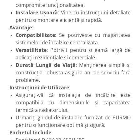
compromite funcționalitatea.
Instalare Ușoară
: Vine cu instrucțiuni detaliate
pentru o montare eficientă și rapidă.
Avantaje
:
Compatibilitate
: Se potrivește cu majoritatea
sistemelor de încălzire centralizată.
Versatilitate
: Potrivit pentru o gamă largă de
aplicații rezidențiale și comerciale.
Durată Lungă de Viață
: Menținerea simplă și
construcția robustă asigură ani de serviciu fără
probleme.
Instrucțiuni de Utilizare
:
Asigurați-vă că instalația de încălzire este
compatibilă cu dimensiunile și capacitatea
termică a radiatorului.
Urmăriți ghidul de instalare furnizat de PURMO
pentru o funcționare optimă și sigură.
Pachetul Include
: