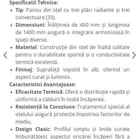
Specificatii Tehnice
:
Tip
: Panou din oțel cu trei plăci radiante și trei
convectoare (33).
Dimensiuni
: Înălțimea de 450 mm și lungimea
de 1400 mm asigură o integrare armonioasă în
spații diverse.
Material
: Construcție din oțel de înaltă calitate
pentru o durabilitate sporită și o conductivitate
termică excelentă.
Finisaj
: Suprafață vopsită în alb, oferind un
aspect curat și luminos.
Caracteristici Avantajoase
:
Eficacitate Termică
: Oferă o distribuție rapidă și
uniformă a căldurii în toată încăperea.
Rezistență la Coroziune
: Tratamentul special al
oțelului asigură protecție împotriva factorilor de
mediu.
Design Clasic
: Profilul simplu și liniile curate
îmbunătățesc aspectul oricărei încăperi fără a