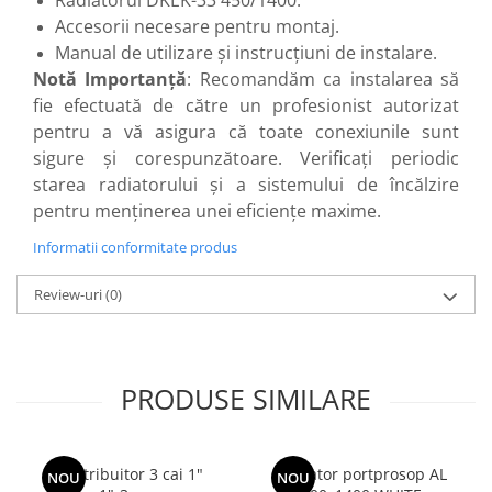
Radiatorul DKEK-33 450/1400.
Accesorii necesare pentru montaj.
Manual de utilizare și instrucțiuni de instalare.
Notă Importanță
: Recomandăm ca instalarea să
fie efectuată de către un profesionist autorizat
pentru a vă asigura că toate conexiunile sunt
sigure și corespunzătoare. Verificați periodic
starea radiatorului și a sistemului de încălzire
pentru menținerea unei eficiențe maxime.
Informatii conformitate produs
Review-uri
(0)
PRODUSE SIMILARE
Distribuitor 3 cai 1"
Radiator portprosop AL
NOU
NOU