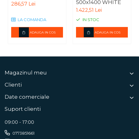
500x1400 WHITE
286,57 Lei
1.422,51 Lei
LA COMANDA
IN STOC
ADAUGA IN COS
ADAUGA IN COS
Magazinul meu
Clienti
Date comerciale
Suport clienti
09:00 - 17:00
0773851661