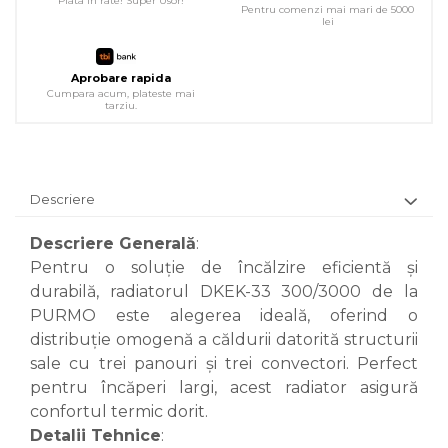
Plata in rate! Super Usor!
Pentru comenzi mai mari de 5000
lei
Aprobare rapida
Cumpara acum, plateste mai
tarziu.
Descriere
Descriere Generală
:
Pentru o soluție de încălzire eficientă și
durabilă, radiatorul DKEK-33 300/3000 de la
PURMO este alegerea ideală, oferind o
distribuție omogenă a căldurii datorită structurii
sale cu trei panouri și trei convectori. Perfect
pentru încăperi largi, acest radiator asigură
confortul termic dorit.
Detalii Tehnice
: