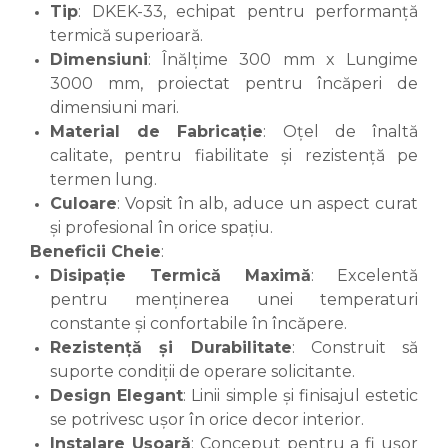
Tip
: DKEK-33, echipat pentru performanță
termică superioară.
Dimensiuni
: Înălțime 300 mm x Lungime
3000 mm, proiectat pentru încăperi de
dimensiuni mari.
Material de Fabricație
: Oțel de înaltă
calitate, pentru fiabilitate și rezistență pe
termen lung.
Culoare
: Vopsit în alb, aduce un aspect curat
și profesional în orice spațiu.
Beneficii Cheie
:
Disipație Termică Maximă
: Excelentă
pentru menținerea unei temperaturi
constante și confortabile în încăpere.
Rezistență și Durabilitate
: Construit să
suporte condiții de operare solicitante.
Design Elegant
: Linii simple și finisajul estetic
se potrivesc ușor în orice decor interior.
Instalare Ușoară
: Conceput pentru a fi ușor