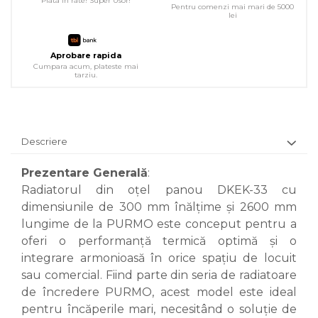
Plata in rate! Super Usor!
Pentru comenzi mai mari de 5000
lei
Aprobare rapida
Cumpara acum, plateste mai
tarziu.
Descriere
Prezentare Generală
:
Radiatorul din oțel panou DKEK-33 cu
dimensiunile de 300 mm înălțime și 2600 mm
lungime de la PURMO este conceput pentru a
oferi o performanță termică optimă și o
integrare armonioasă în orice spațiu de locuit
sau comercial. Fiind parte din seria de radiatoare
de încredere PURMO, acest model este ideal
pentru încăperile mari, necesitând o soluție de