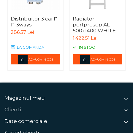
Distribuitor 3 cai 1"
Radiator
1"-3ways
portprosop AL
500x1400 WHITE
286,57 Lei
1.422,51 Lei
LA COMANDA
IN STOC
ADAUGA IN COS
ADAUGA IN COS
Magazinul meu
Clienti
Date comerciale
Suport clienti