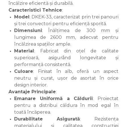
încălzire eficientă și durabilă.
Caracteristici Tehnice
:
Model
: DKEK-33, caracterizat prin trei panouri
și trei convectori pentru eficiență sporită.
Dimensiuni
: Înălțimea de 300 mm și
lungimea de 2600 mm, adecvat pentru
încălzirea spațiilor ample.
Material
: Fabricat din oțel de calitate
superioară, asigurând longevitate și
performanță consistentă.
Culoare
: Finisat în alb, oferă un aspect
neutru și curat, ușor de asortat în orice
design interior.
Avantaje Principale
:
Emanare Uniformă a Căldurii
: Proiectat
pentru a distribui căldura în mod egal în
toată încăperea.
Durabilitate Asigurată
: Rezistența
materialului și calitatea construcției