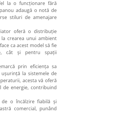
fel la o funcționare fără
 panou adaugă o notă de
rse stiluri de amenajare
ator oferă o distribuție
d la crearea unui ambient
 face ca acest model să fie
e, cât și pentru spații
marcă prin eficiența sa
 ușurință la sistemele de
mperaturii, acesta vă oferă
l de energie, contribuind
de o încălzire fiabilă și
astră comercial, punând