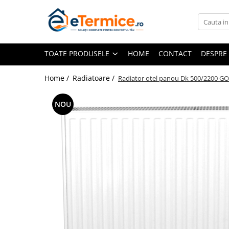
Toate Produsele
TOATE PRODUSELE
HOME
CONTACT
DESPRE
Climatizare
Ventiloconvector
Home /
Radiatoare /
Radiator otel panou Dk 500/2200 G
Aparate aer conditionat multi-split
Aparate aer conditionat
NOU
rezidential
Centrale termice
Centrale pe gaz
Centrale electrice
Accesorii de montaj
Energie verde - Pompe de caldura
Panouri solare
Pompe de caldura