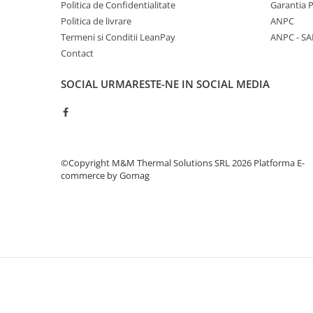
Politica de Confidentialitate
Garantia 
Vase de expansiune pentru
Politica de livrare
ANPC
instalatii sanitare
Termeni si Conditii LeanPay
ANPC - SA
Vas de expansiune pentru hidrofor
Contact
Accesorii montaj vase de
expansiune
SOCIAL
URMARESTE-NE IN SOCIAL MEDIA
Termostate si controlere
Termostate de camera
Accesorii
Cleme de fixare si coliere
©Copyright M&M Thermal Solutions SRL 2026
Platforma E-
commerce by Gomag
Accesorii de montaj
Substante intretinere instalatii
Accesorii instalatii termice
Distribuitoare
Filtre apa
Baterii
Baterii instant