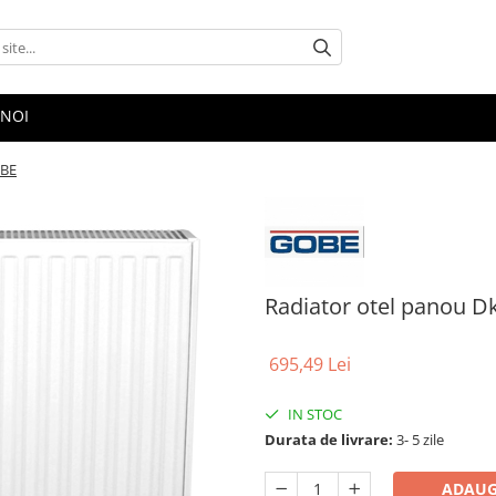
 NOI
OBE
Radiator otel panou 
695,49 Lei
IN STOC
Durata de livrare:
3- 5 zile
ADAUG