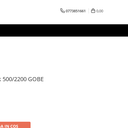
0773851661
0,00
Dk 500/2200 GOBE
A IN COS