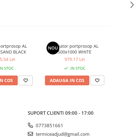
portprosop AL
Radiator portprosop AL
Radiat
NOU
NOU
 SAND BLACK
500x1000 WHITE
600
5,54 Lei
979,17 Lei
1
IN STOC
IN STOC
N COS
ADAUGA IN COS
ADAUG
SUPORT CLIENTI
09:00 - 17:00
0773851661
termiceadjud@gmail.com