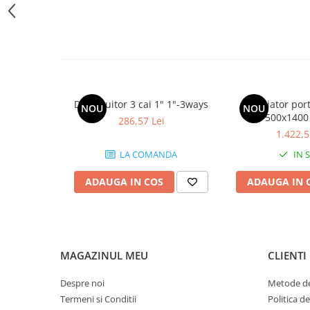
Robineti
Robineti de trecere pentru apa
Robineti coltari pentru apa
Robineti pentru gaz
Robineti radiator
Distribuitor 3 cai 1" 1"-3ways
Radiator por
NOU
NOU
500x1400
Accesorii robineti
286,57 Lei
1.422,5
Robineti tip fluture
LA COMANDA
IN 
Pompe
Pompe de circulatie
ADAUGA IN COS
ADAUGA IN 
Pompe submersibile
Hidrofoare
Accesorii pompe
MAGAZINUL MEU
CLIENTI
Vase de expansiune
Despre noi
Metode de
Vase de expansiune pentru
incalzire
Termeni si Conditii
Politica d