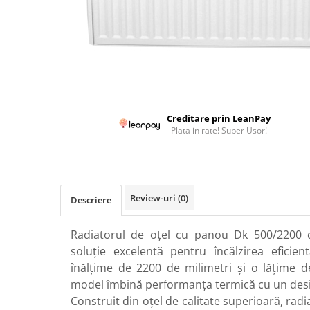
Colectoare solare plane
Colectoare solare cu tub-vidat
Accesorii sisteme solare
Accesorii pompe de caldura
Puffere
Cazane pe combustibil solid
Creditare prin LeanPay
Cazane pe lemne cu gazeificare
Plata in rate! Super Usor!
Cazane pe biomasa nelemnoasa
Cazane si termoseminee pe peleti
Centrale mixte lemn-pelet
Review-uri
(0)
Descriere
Accesorii de montaj
Radiatorul de oțel cu panou Dk 500/2200 
Seminee
soluție excelentă pentru încălzirea eficien
Radiatoare
înălțime de 2200 de milimetri și o lățime d
Radiatoare din otel
model îmbină performanța termică cu un desi
Radiatoare din aluminiu
Construit din oțel de calitate superioară, radi