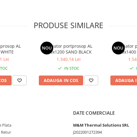
PRODUSE SIMILARE
tprosop AL
Radiator portprosop AL
Radiator 
NOU
NOU
 WHITE
500x1200 SAND BLACK
500x1400
1 Lei
1.340,14 Lei
1.54
STOC
IN STOC
COS
ADAUGA IN COS
ADAUGA I
DATE COMERCIALE
 Plata
M&M Thermal Solutions SRL
e Retur
J2022001272394