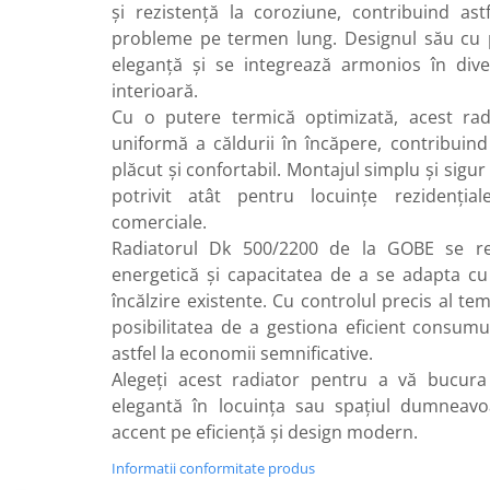
și rezistență la coroziune, contribuind ast
Radiatoare de baie portprosop
probleme pe termen lung. Designul său cu
Accesorii radiatoare
eleganță și se integrează armonios în dive
Preparatoare pentru apa calda
interioară.
menajera
Cu o putere termică optimizată, acest radi
Boilere electrice
uniformă a căldurii în încăpere, contribuin
Boilere termoelectrice
plăcut și confortabil. Montajul simplu și sigur
potrivit atât pentru locuințe rezidențial
Boilere indirecte cu serpentina
comerciale.
Boilere solare indirecte (cu
Radiatorul Dk 500/2200 de la GOBE se re
serpentina)
energetică și capacitatea de a se adapta cu
Boilere pentru pompe de caldura
încălzire existente. Cu controlul precis al te
Accesorii boilere
posibilitatea de a gestiona eficient consumu
astfel la economii semnificative.
Incalzire in pardoseala
Alegeți acest radiator pentru a vă bucura 
Tevi si fitinguri
elegantă în locuința sau spațiul dumneavo
Tevi si fitinguri PPR
accent pe eficiență și design modern.
Fitinguri alama
Informatii conformitate produs
Tevi si fitinguri fonta