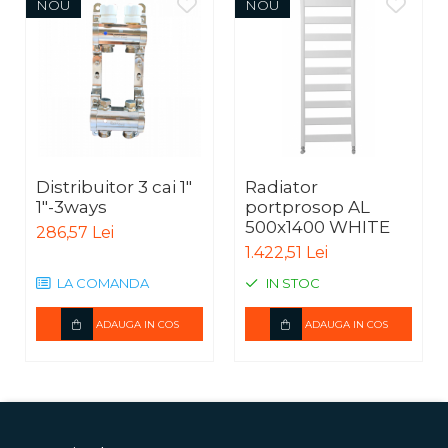
NOU
NOU
Distribuitor 3 cai 1"
Radiator
1"-3ways
portprosop AL
500x1400 WHITE
286,57 Lei
1.422,51 Lei
LA COMANDA
IN STOC
ADAUGA IN COS
ADAUGA IN COS