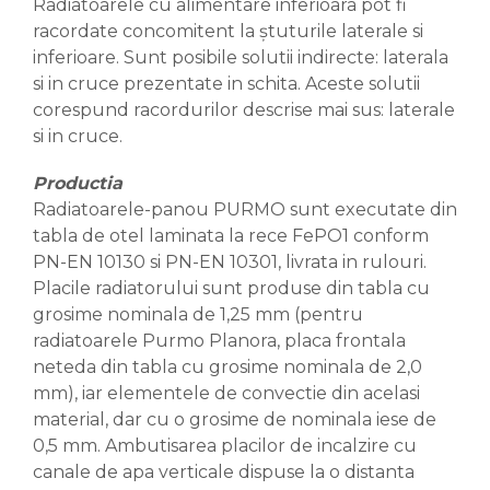
Radiatoarele cu alimentare inferioara pot fi
racordate concomitent la ştuturile laterale si
inferioare. Sunt posibile solutii indirecte: laterala
si in cruce prezentate in schita. Aceste solutii
corespund racordurilor descrise mai sus: laterale
si in cruce.
Productia
Radiatoarele-panou PURMO sunt executate din
tabla de otel laminata la rece FePO1 conform
PN-EN 10130 si PN-EN 10301, livrata in rulouri.
Placile radiatorului sunt produse din tabla cu
grosime nominala de 1,25 mm (pentru
radiatoarele Purmo Planora, placa frontala
neteda din tabla cu grosime nominala de 2,0
mm), iar elementele de convectie din acelasi
material, dar cu o grosime de nominala iese de
0,5 mm. Ambutisarea placilor de incalzire cu
canale de apa verticale dispuse la o distanta