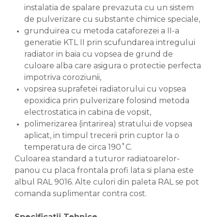
instalatia de spalare prevazuta cu un sistem
de pulverizare cu substante chimice speciale,
grunduirea cu metoda cataforezei a II-a
generatie KTL II prin scufundarea intregului
radiator in baia cu vopsea de grund de
culoare alba care asigura o protectie perfecta
impotriva coroziunii,
vopsirea suprafetei radiatorului cu vopsea
epoxidica prin pulverizare folosind metoda
electrostatica in cabina de vopsit,
polimerizarea (intarirea) stratului de vopsea
aplicat, in timpul trecerii prin cuptor la o
temperatura de circa 190˚C.
Culoarea standard a tuturor radiatoarelor-
panou cu placa frontala profi lata si plana este
albul RAL 9016. Alte culori din paleta RAL se pot
comanda suplimentar contra cost.
Specificatii Tehnice