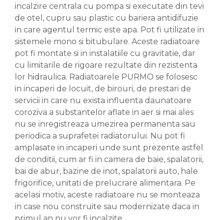
incalzire centrala cu pompa si executate din tevi
de otel, cupru sau plastic cu bariera antidifuzie
in care agentul termic este apa. Pot fi utilizate in
sistemele mono si bitubulare. Aceste radiatoare
pot fi montate si in instalatiile cu gravitatie, dar
cu limitarile de rigoare rezultate din rezistenta
lor hidraulica. Radiatoarele PURMO se folosesc
in incaperi de locuit, de birouri, de prestari de
servicii in care nu exista influenta daunatoare
coroziva a substantelor aflate in aer si mai ales
nu se inregistreaza umezirea permanenta sau
periodica a suprafetei radiatorului. Nu pot fi
amplasate in incaperi unde sunt prezente astfel
de conditii, cum ar fi in camera de baie, spalatorii,
bai de abur, bazine de inot, spalatorii auto, hale
frigorifice, unitati de prelucrare alimentara. Pe
acelasi motiv, aceste radiatoare nu se monteaza
in case nou construite sau modernizate daca in
primul an nu vor fi incalzite.