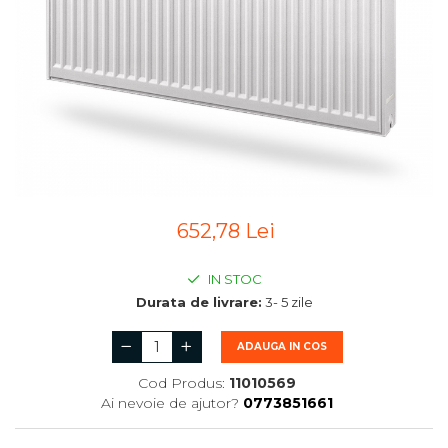
652,78 Lei
IN STOC
Durata de livrare:
3- 5 zile
ADAUGA IN COS
Cod Produs:
11010569
Ai nevoie de ajutor?
0773851661