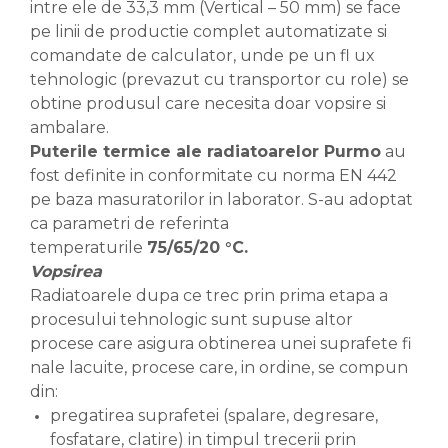
intre ele de 33,3 mm (Vertical – 50 mm) se face
pe linii de productie complet automatizate si
comandate de calculator, unde pe un fl ux
tehnologic (prevazut cu transportor cu role) se
obtine produsul care necesita doar vopsire si
ambalare.
Puterile termice ale radiatoarelor Purmo
au
fost definite in conformitate cu norma EN 442
pe baza masuratorilor in laborator. S-au adoptat
ca parametri de referinta
temperaturile
75/65/20 °C.
Vopsirea
Radiatoarele dupa ce trec prin prima etapa a
procesului tehnologic sunt supuse altor
procese care asigura obtinerea unei suprafete fi
nale lacuite, procese care, in ordine, se compun
din:
pregatirea suprafetei (spalare, degresare,
fosfatare, clatire) in timpul trecerii prin