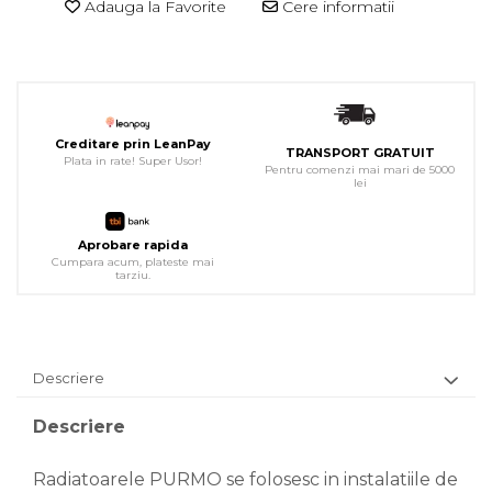
Adauga la Favorite
Cere informatii
Creditare prin LeanPay
TRANSPORT GRATUIT
Plata in rate! Super Usor!
Pentru comenzi mai mari de 5000
lei
Aprobare rapida
Cumpara acum, plateste mai
tarziu.
Descriere
Descriere
Radiatoarele PURMO se folosesc in instalatiile de