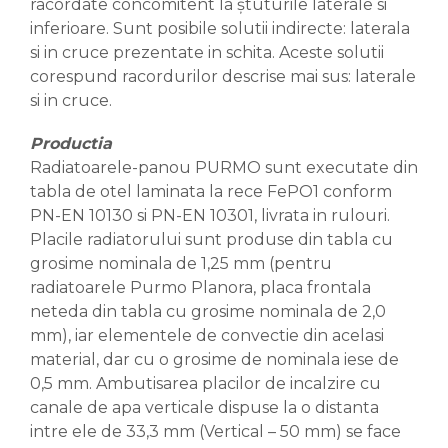
racordate concomitent la ştuturile laterale si
inferioare. Sunt posibile solutii indirecte: laterala
si in cruce prezentate in schita. Aceste solutii
corespund racordurilor descrise mai sus: laterale
si in cruce.
Productia
Radiatoarele-panou PURMO sunt executate din
tabla de otel laminata la rece FePO1 conform
PN-EN 10130 si PN-EN 10301, livrata in rulouri.
Placile radiatorului sunt produse din tabla cu
grosime nominala de 1,25 mm (pentru
radiatoarele Purmo Planora, placa frontala
neteda din tabla cu grosime nominala de 2,0
mm), iar elementele de convectie din acelasi
material, dar cu o grosime de nominala iese de
0,5 mm. Ambutisarea placilor de incalzire cu
canale de apa verticale dispuse la o distanta
intre ele de 33,3 mm (Vertical – 50 mm) se face