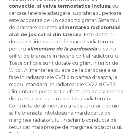
convectie, si valva termostatica inclusa
, cu
carcase laterale adaugate, suprafata superioara
este acoperita de un capac tip gratar. Sistemul
de bransare permite
alimentarea radiatorului
atat de jos cat si din laterala
. Este dotat cu
doua orificii in partea inferioara a radiatorului,
pentru
alimentare de la pardoseala
si patru
orificii de bransare in fiecare colt al radiatorului.
Toate orificiile sunt dotate cu ghint interior de
½″tol. Alimentarea cu apa de la pardoseala se
face in radiatoarele CV11 din partea dreapta, la
modul standard. In radiatoarele CV22 si CV33
alimentarea poate sa fie efectuata de asemenea
din partea stanga, dupa rotirea radiatorului.
Conducta de alimentare a radiatorului trebuie
sa fie bransata intotdeauna mai departe de
marginea radiatorului, in schimb conducta de
retur cat mai aproape de marginea radiatorului.