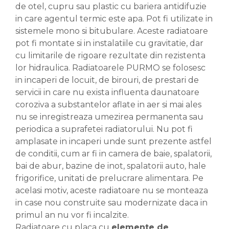
de otel, cupru sau plastic cu bariera antidifuzie
in care agentul termic este apa. Pot fi utilizate in
sistemele mono si bitubulare. Aceste radiatoare
pot fi montate si in instalatiile cu gravitatie, dar
cu limitarile de rigoare rezultate din rezistenta
lor hidraulica. Radiatoarele PURMO se folosesc
in incaperi de locuit, de birouri, de prestari de
servicii in care nu exista influenta daunatoare
coroziva a substantelor aflate in aer si mai ales
nu se inregistreaza umezirea permanenta sau
periodica a suprafetei radiatorului. Nu pot fi
amplasate in incaperi unde sunt prezente astfel
de conditii, cum ar fi in camera de baie, spalatorii,
bai de abur, bazine de inot, spalatorii auto, hale
frigorifice, unitati de prelucrare alimentara. Pe
acelasi motiv, aceste radiatoare nu se monteaza
in case nou construite sau modernizate daca in
primul an nu vor fi incalzite.
Radiatoare cu placa cu
elemente de