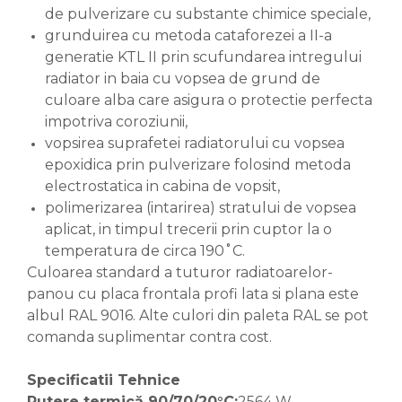
de pulverizare cu substante chimice speciale,
grunduirea cu metoda cataforezei a II-a
generatie KTL II prin scufundarea intregului
radiator in baia cu vopsea de grund de
culoare alba care asigura o protectie perfecta
impotriva coroziunii,
vopsirea suprafetei radiatorului cu vopsea
epoxidica prin pulverizare folosind metoda
electrostatica in cabina de vopsit,
polimerizarea (intarirea) stratului de vopsea
aplicat, in timpul trecerii prin cuptor la o
temperatura de circa 190˚C.
Culoarea standard a tuturor radiatoarelor-
panou cu placa frontala profi lata si plana este
albul RAL 9016. Alte culori din paleta RAL se pot
comanda suplimentar contra cost.
Specificatii Tehnice
Putere termică 90/70/20°C:
2564 W