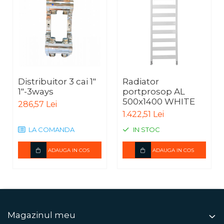
Distribuitor 3 cai 1"
Radiator
1"-3ways
portprosop AL
500x1400 WHITE
286,57 Lei
1.422,51 Lei
LA COMANDA
IN STOC
ADAUGA IN COS
ADAUGA IN COS
Magazinul meu