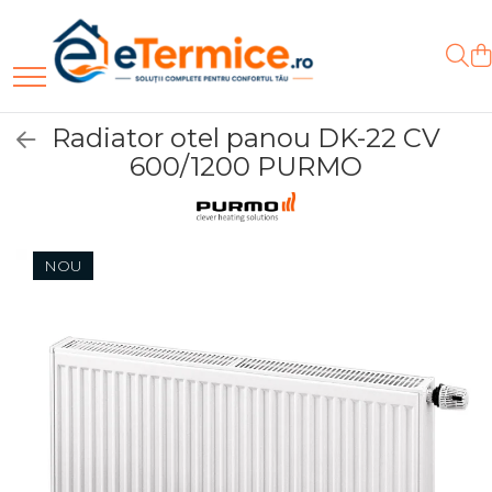
Climatizare
Centrale termice
Energie verde - Pompe de caldura
Cazane pe combustibil solid
Radiatoare
Preparatoare pentru apa calda menajera
Tevi si fitinguri
Robineti
Pompe
Vase de expansiune
Termostate si controlere
Accesorii
Baterii
Sanitare
Ventiloconvector
Centrale pe gaz
Panouri solare
Cazane pe lemne cu
Radiatoare din otel
Boilere electrice
Tevi si fitinguri PPR
Robineti de trecere pentru
Pompe de circulatie
Vase de expansiune pentru
Termostate de camera
Cleme de fixare si coliere
Baterii instant
Accesorii baie
gazeificare
apa
incalzire
Radiator otel panou DK-22 CV
Aparate aer conditionat
Centrale electrice
Pompe de caldura
Radiatoare din aluminiu
Boilere termoelectrice
Fitinguri alama
Pompe submersibile
Accesorii de montaj
Baterii sanitare
Cabine de dus
600/1200 PURMO
multi-split
Cazane pe biomasa
Robineti coltari pentru apa
Vase de expansiune pentru
Accesorii de montaj
Colectoare solare plane
Radiatoare de baie
Boilere indirecte cu
Tevi si fitinguri fonta
Hidrofoare
Substante intretinere
Sifoane si rigole
nelemnoasa
instalatii sanitare
Aparate aer conditionat
portprosop
serpentina
Robineti pentru gaz
instalatii
Colectoare solare cu tub-
Accesorii pompe
rezidential
Cazane si termoseminee
Vas de expansiune pentru
vidat
Accesorii radiatoare
Boilere solare indirecte (cu
Robineti radiator
Accesorii instalatii termice
pe peleti
hidrofor
serpentina)
NOU
Accesorii sisteme solare
Accesorii robineti
Filtre apa
Centrale mixte lemn-pelet
Accesorii montaj vase de
Boilere pentru pompe de
Accesorii pompe de
Robineti tip fluture
expansiune
Accesorii de montaj
caldura
caldura
Seminee
Accesorii boilere
Puffere