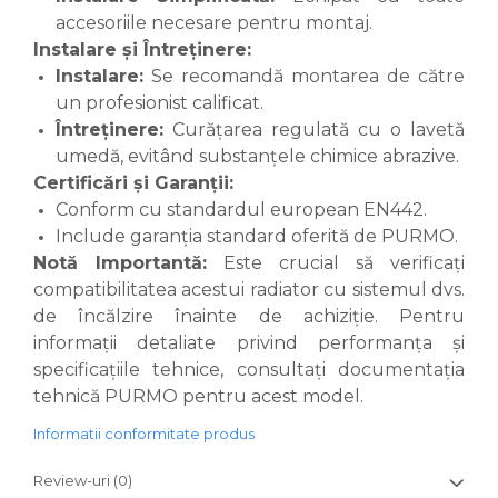
accesoriile necesare pentru montaj.
Instalare și Întreținere:
Instalare:
Se recomandă montarea de către
un profesionist calificat.
Întreținere:
Curățarea regulată cu o lavetă
umedă, evitând substanțele chimice abrazive.
Certificări și Garanții:
Conform cu standardul european EN442.
Include garanția standard oferită de PURMO.
Notă Importantă:
Este crucial să verificați
compatibilitatea acestui radiator cu sistemul dvs.
de încălzire înainte de achiziție. Pentru
informații detaliate privind performanța și
specificațiile tehnice, consultați documentația
tehnică PURMO pentru acest model.
Informatii conformitate produs
Review-uri
(0)