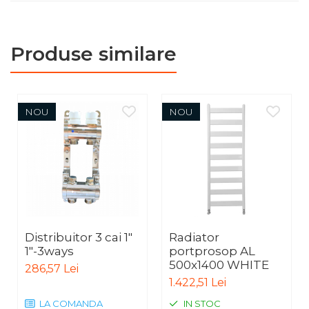
Produse similare
NOU
NOU
Distribuitor 3 cai 1"
Radiator
1"-3ways
portprosop AL
500x1400 WHITE
286,57 Lei
1.422,51 Lei
LA COMANDA
IN STOC