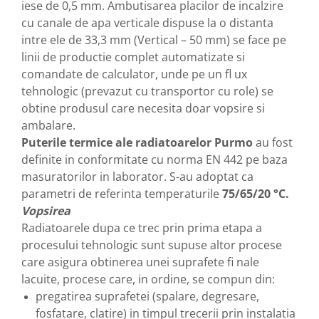
iese de 0,5 mm. Ambutisarea placilor de incalzire
cu canale de apa verticale dispuse la o distanta
intre ele de 33,3 mm (Vertical – 50 mm) se face pe
linii de productie complet automatizate si
comandate de calculator, unde pe un fl ux
tehnologic (prevazut cu transportor cu role) se
obtine produsul care necesita doar vopsire si
ambalare.
Puterile termice ale radiatoarelor Purmo
au fost
definite in conformitate cu norma EN 442 pe baza
masuratorilor in laborator. S-au adoptat ca
parametri de referinta temperaturile
75/65/20 °C.
Vopsirea
Radiatoarele dupa ce trec prin prima etapa a
procesului tehnologic sunt supuse altor procese
care asigura obtinerea unei suprafete fi nale
lacuite, procese care, in ordine, se compun din:
pregatirea suprafetei (spalare, degresare,
fosfatare, clatire) in timpul trecerii prin instalatia