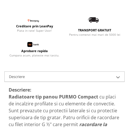
Radiatoare de baie portprosop
Accesorii radiatoare
Preparatoare pentru apa calda
Creditare prin LeanPay
menajera
TRANSPORT GRATUIT
Plata in rate! Super Usor!
Boilere electrice
Pentru comenzi mai mari de 5000 lei
Boilere termoelectrice
Aprobare rapida
Boilere indirecte cu serpentina
Cumpara acum, plateste mai tarziu.
Boilere solare indirecte (cu
serpentina)
Boilere pentru pompe de caldura
Descriere
Accesorii boilere
Descriere:
Incalzire in pardoseala
Radiatoare tip panou PURMO Compact
cu placi
Tevi si fitinguri
de incalzire profilate si cu elemente de convectie.
Tevi si fitinguri PPR
Sunt prevazute cu protectii laterale si cu protectie
superioara de tip gratar. Patru orificii de racordare
Fitinguri alama
cu filet interior G ½" care permit
racordare la
Tevi si fitinguri fonta