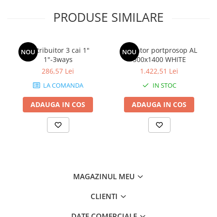
PRODUSE SIMILARE
Distribuitor 3 cai 1"
Radiator portprosop AL
NOU
NOU
1"-3ways
500x1400 WHITE
286,57 Lei
1.422,51 Lei
LA COMANDA
IN STOC
ADAUGA IN COS
ADAUGA IN COS
MAGAZINUL MEU
CLIENTI
DATE COMERCIALE