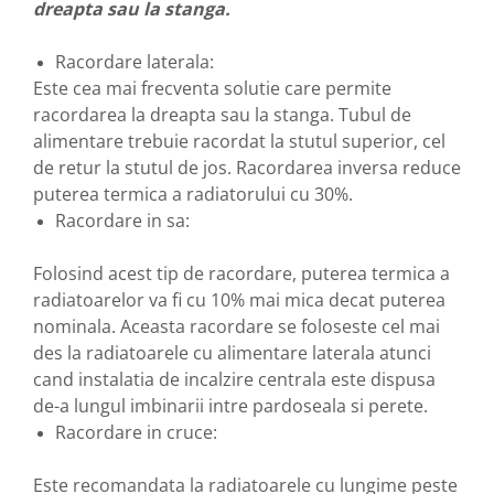
dreapta sau la stanga.
Robineti
Robineti de trecere pentru apa
Racordare laterala:
Este cea mai frecventa solutie care permite
Robineti coltari pentru apa
racordarea la dreapta sau la stanga. Tubul de
Robineti pentru gaz
alimentare trebuie racordat la stutul superior, cel
Robineti radiator
de retur la stutul de jos. Racordarea inversa reduce
Accesorii robineti
puterea termica a radiatorului cu 30%.
Racordare in sa:
Robineti tip fluture
Pompe
Folosind acest tip de racordare, puterea termica a
Pompe de circulatie
radiatoarelor va fi cu 10% mai mica decat puterea
Pompe submersibile
nominala. Aceasta racordare se foloseste cel mai
des la radiatoarele cu alimentare laterala atunci
Hidrofoare
cand instalatia de incalzire centrala este dispusa
Accesorii pompe
de-a lungul imbinarii intre pardoseala si perete.
Vase de expansiune
Racordare in cruce:
Vase de expansiune pentru
incalzire
Este recomandata la radiatoarele cu lungime peste