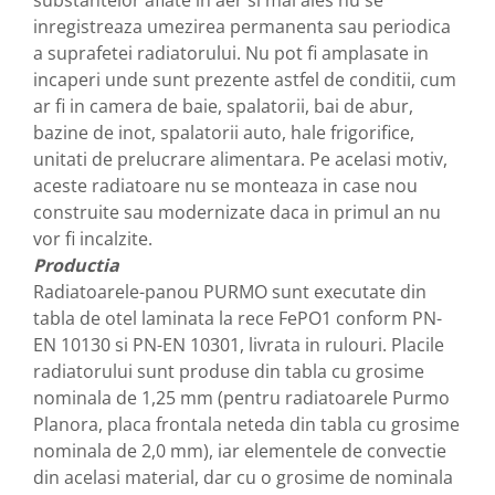
substantelor aflate in aer si mai ales nu se
inregistreaza umezirea permanenta sau periodica
Baterii sanitare
a suprafetei radiatorului. Nu pot fi amplasate in
Filtre apa potabila
incaperi unde sunt prezente astfel de conditii, cum
Sanitare
ar fi in camera de baie, spalatorii, bai de abur,
Accesorii baie
bazine de inot, spalatorii auto, hale frigorifice,
Cabine de dus
unitati de prelucrare alimentara. Pe acelasi motiv,
aceste radiatoare nu se monteaza in case nou
Sifoane si rigole
construite sau modernizate daca in primul an nu
vor fi incalzite.
Productia
Radiatoarele-panou PURMO sunt executate din
tabla de otel laminata la rece FePO1 conform PN-
EN 10130 si PN-EN 10301, livrata in rulouri. Placile
radiatorului sunt produse din tabla cu grosime
nominala de 1,25 mm (pentru radiatoarele Purmo
Planora, placa frontala neteda din tabla cu grosime
nominala de 2,0 mm), iar elementele de convectie
din acelasi material, dar cu o grosime de nominala