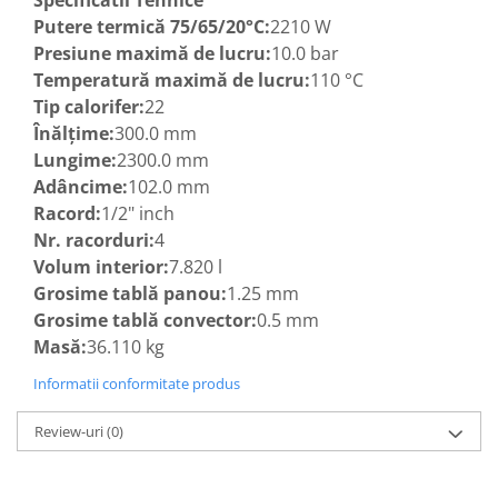
Specificatii Tehnice
Putere termică 75/65/20°C:
2210 W
Presiune maximă de lucru:
10.0 bar
Temperatură maximă de lucru:
110 °C
Tip calorifer:
22
Înălțime:
300.0 mm
Lungime:
2300.0 mm
Adâncime:
102.0 mm
Racord:
1/2" inch
Nr. racorduri:
4
Volum interior:
7.820 l
Grosime tablă panou:
1.25 mm
Grosime tablă convector:
0.5 mm
Masă:
36.110 kg
Informatii conformitate produs
Review-uri
(0)