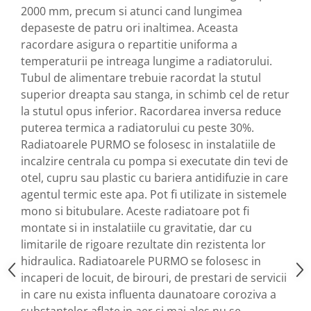
Vase de expansiune pentru
2000 mm, precum si atunci cand lungimea
instalatii sanitare
depaseste de patru ori inaltimea. Aceasta
racordare asigura o repartitie uniforma a
Vas de expansiune pentru hidrofor
temperaturii pe intreaga lungime a radiatorului.
Accesorii montaj vase de
Tubul de alimentare trebuie racordat la stutul
expansiune
superior dreapta sau stanga, in schimb cel de retur
Termostate si controlere
la stutul opus inferior. Racordarea inversa reduce
Termostate de camera
puterea termica a radiatorului cu peste 30%.
Accesorii
Radiatoarele PURMO se folosesc in instalatiile de
Cleme de fixare si coliere
incalzire centrala cu pompa si executate din tevi de
otel, cupru sau plastic cu bariera antidifuzie in care
Accesorii de montaj
agentul termic este apa. Pot fi utilizate in sistemele
Substante intretinere instalatii
mono si bitubulare. Aceste radiatoare pot fi
Accesorii instalatii termice
montate si in instalatiile cu gravitatie, dar cu
limitarile de rigoare rezultate din rezistenta lor
Distribuitoare
hidraulica. Radiatoarele PURMO se folosesc in
Filtre apa
incaperi de locuit, de birouri, de prestari de servicii
Baterii
in care nu exista influenta daunatoare coroziva a
Baterii instant