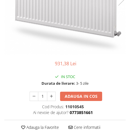
Colectoare solare plane
Colectoare solare cu tub-vidat
Accesorii sisteme solare
Accesorii pompe de caldura
Puffere
Cazane pe combustibil solid
Cazane pe lemne cu gazeificare
Cazane pe biomasa nelemnoasa
931,38 Lei
Cazane si termoseminee pe peleti
IN STOC
Centrale mixte lemn-pelet
Durata de livrare:
3- 5 zile
Accesorii de montaj
ADAUGA IN COS
Seminee
Cod Produs:
11010545
Radiatoare
Ai nevoie de ajutor?
0773851661
Radiatoare din otel
Radiatoare din aluminiu
Adauga la Favorite
Cere informatii