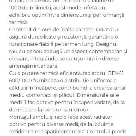
o înălțime de 600 de milimetri și o lățime de
1000 de milimetri, acest model oferă un
echilibru optim între dimensiuni și performanță
termică.
Construit din oțel de înaltă calitate, radiatorul
asigură durabilitate și rezistență, garantând o
funcționare fiabilă pe termen lung. Designul
său cu panou adaugă un aspect contemporan și
elegant, integrându-se cu ușurință în diverse
amenajări interioare.
Cu o putere termică eficientă, radiatorul BEK-11
600/1000 furnizează o distribuție uniformă a
căldurii în încăpere, contribuind la crearea unui
mediu confortabil și plăcut. Dimensiunile sale
medii îl fac potrivit pentru încăperi variate, de la
dormitoare la livinguri sau birouri.
Montajul simplu și rapid face acest radiator
potrivit pentru diverse medii, de la locuințe
rezidențiale la spații comerciale. Controlul precis