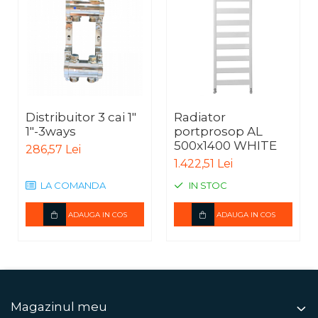
Distribuitor 3 cai 1"
Radiator
1"-3ways
portprosop AL
500x1400 WHITE
286,57 Lei
1.422,51 Lei
LA COMANDA
IN STOC
ADAUGA IN COS
ADAUGA IN COS
Magazinul meu