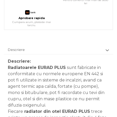
Pentru comenzi mai mari de 5000
lei
Aprobare rapida
Cumpara acum, plateste mai
tarziu.
Descriere
Descriere:
Radiatoarele EURAD PLUS
sunt fabricate in
conformitate cu normele europene EN 442 si
pot fi utilizate in sisteme de incalziri, avand ca
agent termic apa calda, fortate (cu pompe),
mono si bitubulare, pot fi racordate cu tevi din
cupru, otel si din mase plastice ce nu permit
difuzia oxigenului.
Fiecare
radiator din otel EURAD PLUS
trece