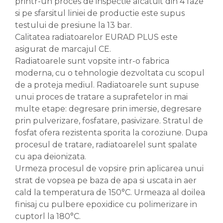
printr-un proces de inspectie alcatuit din 4 faze
si pe sfarsitul liniei de productie este supus
testului de presiune la 13 bar.
Calitatea radiatoarelor EURAD PLUS este
asigurat de marcajul CE.
Radiatoarele sunt vopsite intr-o fabrica
moderna, cu o tehnologie dezvoltata cu scopul
de a proteja mediul. Radiatoarele sunt supuse
unui proces de tratare a suprafetelor in mai
multe etape: degresare prin imersie, degresare
prin pulverizare, fosfatare, pasivizare. Stratul de
fosfat ofera rezistenta sporita la coroziune. Dupa
procesul de tratare, radiatoarelel sunt spalate
cu apa deionizata.
Urmeza procesul de vopsire prin aplicarea unui
strat de vopsea pe baza de apa si uscata in aer
cald la temperatura de 150°C. Urmeaza al doilea
finisaj cu pulbere epoxidice cu polimerizare in
cuptorl la 180°C.