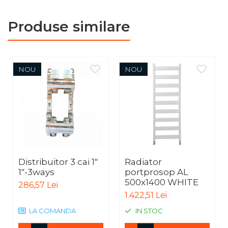
Produse similare
NOU
NOU
Distribuitor 3 cai 1"
Radiator
1"-3ways
portprosop AL
500x1400 WHITE
286,57 Lei
1.422,51 Lei
LA COMANDA
IN STOC