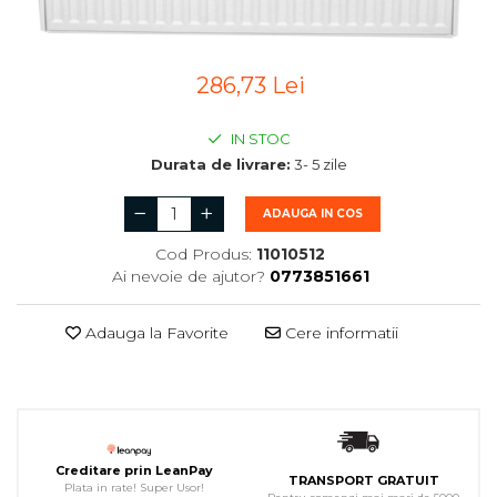
286,73 Lei
IN STOC
Durata de livrare:
3- 5 zile
ADAUGA IN COS
Cod Produs:
11010512
Ai nevoie de ajutor?
0773851661
Adauga la Favorite
Cere informatii
Creditare prin LeanPay
TRANSPORT GRATUIT
Plata in rate! Super Usor!