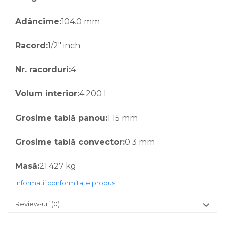
Adâncime:
104.0 mm
Racord:
1/2" inch
Nr. racorduri:
4
Volum interior:
4.200 l
Grosime tablă panou:
1.15 mm
Grosime tablă convector:
0.3 mm
Masă:
21.427 kg
Informatii conformitate produs
Review-uri
(0)