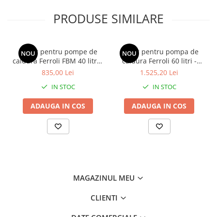
PRODUSE SIMILARE
Puffer pentru pompe de
Puffer pentru pompa de
NOU
NOU
caldura Ferroli FBM 40 litri -
caldura Ferroli 60 litri -
FBM-PC0040
FBM-PC0060
835,00 Lei
1.525,20 Lei
IN STOC
IN STOC
ADAUGA IN COS
ADAUGA IN COS
MAGAZINUL MEU
CLIENTI