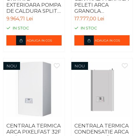
EXTERIOARA POMPA
PELETI ARCA
DE CALDURA SPLIT
GRANOLA
IWT HYDRO BOX
AUTOMATICA 20R -
9.964,71 Lei
17.777,00 Lei
R32 MONOFAZIC
20KW
IN STOC
IN STOC
ODU HU051MR.U44
ADAUGA IN COS
ADAUGA IN COS
NOU
NOU
CENTRALA TERMICA
CENTRALA TERMICA
ARCA PIXELFAST 32F
CONDENSATIE ARCA