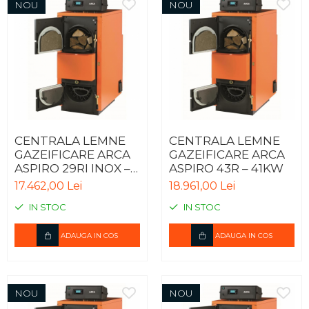
NOU
NOU
CENTRALA LEMNE
CENTRALA LEMNE
GAZEIFICARE ARCA
GAZEIFICARE ARCA
ASPIRO 29RI INOX –
ASPIRO 43R – 41KW
30kW
17.462,00 Lei
18.961,00 Lei
IN STOC
IN STOC
ADAUGA IN COS
ADAUGA IN COS
NOU
NOU