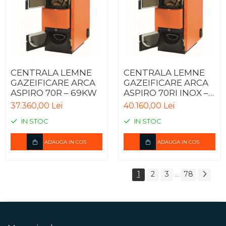
CENTRALA LEMNE
CENTRALA LEMNE
GAZEIFICARE ARCA
GAZEIFICARE ARCA
ASPIRO 70R – 69KW
ASPIRO 70RI INOX –
69KW
37.360,00 Lei
40.160,00 Lei
IN STOC
IN STOC
ADAUGA IN COS
ADAUGA IN COS
1
2
3
78
...