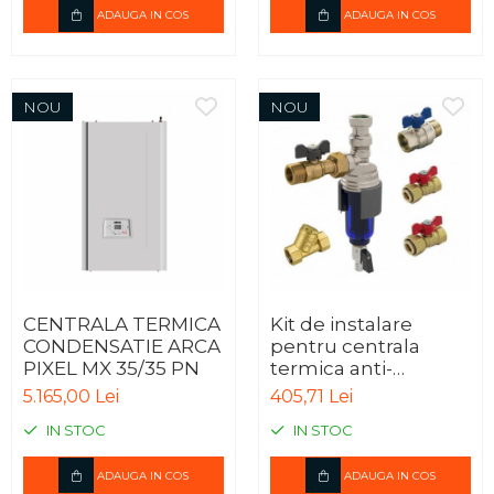
ADAUGA IN COS
ADAUGA IN COS
NOU
NOU
CENTRALA TERMICA
Kit de instalare
CONDENSATIE ARCA
pentru centrala
PIXEL MX 35/35 PN
termica anti-
magnetita TIEMME
5.165,00 Lei
405,71 Lei
IN STOC
IN STOC
ADAUGA IN COS
ADAUGA IN COS