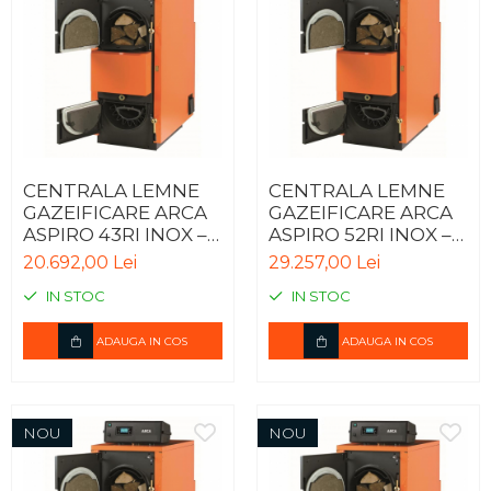
CENTRALA LEMNE
CENTRALA LEMNE
GAZEIFICARE ARCA
GAZEIFICARE ARCA
ASPIRO 43RI INOX –
ASPIRO 52RI INOX –
41KW
49KW
20.692,00 Lei
29.257,00 Lei
IN STOC
IN STOC
ADAUGA IN COS
ADAUGA IN COS
NOU
NOU