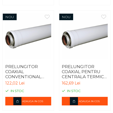
NOU
NOU
PRELUNGITOR
PRELUNGITOR
COAXIAL
COAXIAL PENTRU
CONVENTIONAL
CENTRALA TERMICA
PENTRU CENTRALA
IN CONDENSARE -
122,02 Lei
162,69 Lei
TERMICA - 0.5m
0.5m
IN STOC
IN STOC
ADAUGA IN COS
ADAUGA IN COS