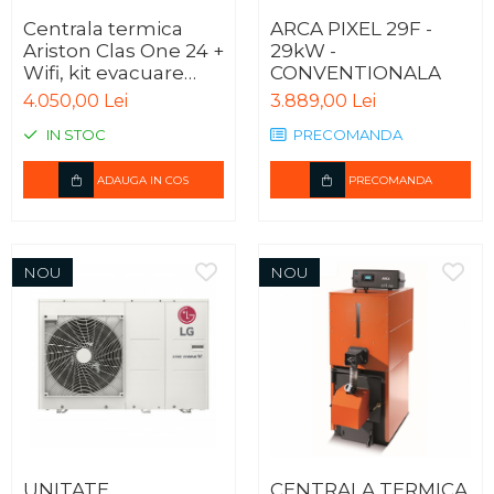
Centrala termica
ARCA PIXEL 29F -
Ariston Clas One 24 +
29kW -
Wifi, kit evacuare
CONVENTIONALA
inclus
4.050,00 Lei
3.889,00 Lei
IN STOC
PRECOMANDA
ADAUGA IN COS
PRECOMANDA
NOU
NOU
UNITATE
CENTRALA TERMICA