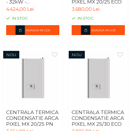
- 32kW -
PIXEL MX 20/25 ECO
CONVENTIONALA
4.424,00 Lei
3.680,00 Lei
IN STOC
IN STOC
ADAUGA IN COS
ADAUGA IN COS
NOU
NOU
CENTRALA TERMICA
CENTRALA TERMICA
CONDENSATIE ARCA
CONDENSATIE ARCA
PIXEL MX 20/25 PN
PIXEL MX 25/30 ECO