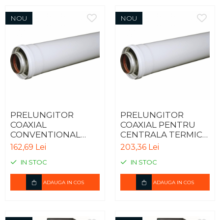
NOU
NOU
PRELUNGITOR
PRELUNGITOR
COAXIAL
COAXIAL PENTRU
CONVENTIONAL
CENTRALA TERMICA
PENTRU CENTRALA
IN CONDENSARE -
162,69 Lei
203,36 Lei
TERMICA - 1m
1m
IN STOC
IN STOC
ADAUGA IN COS
ADAUGA IN COS