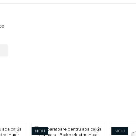
te
NOU
NOU