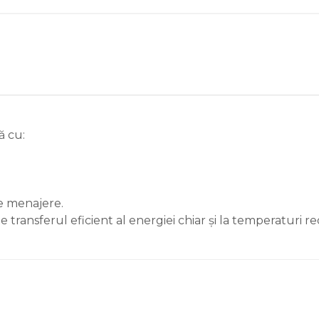
ă cu:
de menajere.
ransferul eficient al energiei chiar și la temperaturi re