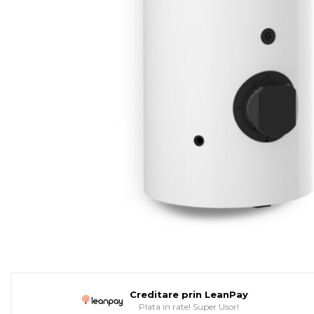
Pompe de caldura
Colectoare solare plane
Colectoare solare cu tub-
vidat
Accesorii sisteme solare
Accesorii pompe de
caldura
Puffere
Cazane pe combustibil solid
Cazane pe lemne cu
gazeificare
Cazane pe biomasa
nelemnoasa
Cazane si termoseminee
pe peleti
Creditare prin LeanPay
Plata in rate! Super Usor!
Centrale mixte lemn-pelet