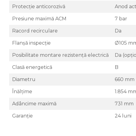
Sanitare
Protecție anticorozivă
Anod act
Accesorii baie
Presiune maximă ACM
7 bar
Cabine de dus
Racord recirculare
Da
Sifoane si rigole
Flanșă inspecție
Ø105 m
Posibilitate montare rezistență electrică
Da (opți
Clasă energetică
B
Diametru
660 mm
Înălțime
1.854 m
Adâncime maximă
731 mm
Garanție
24 luni