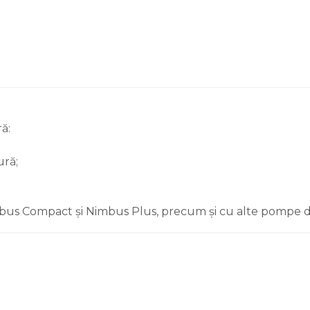
ă:
ură;
us Compact și Nimbus Plus, precum și cu alte pompe de 