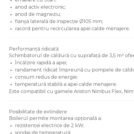
serpentina)
anod activ electronic;
anod de magneziu;
Boilere pentru pompe de
flanșă laterală de inspecție Ø105 mm;
caldura
racord pentru recircularea apei calde menajere.
Accesorii boilere
Incalzire in pardoseala
Performanță ridicată
Tevi si fitinguri
Schimbătorul de căldură cu suprafață de 3,5 m² ofer
Tevi si fitinguri PPR
încălzire rapidă a apei;
Fitinguri alama
randament ridicat împreună cu pompele de căld
Tevi si fitinguri fonta
consum redus de energie;
temperatură stabilă a apei calde menajere.
Robineti
Este compatibil cu gamele Ariston Nimbus Flex, Nimb
Robineti de trecere pentru
apa
Robineti coltari pentru apa
Posibilitate de extindere
Boilerul permite montarea opțională a:
Robineti pentru gaz
rezistenței electrice de 2 kW;
Robineti radiator
sondei de temperatură;