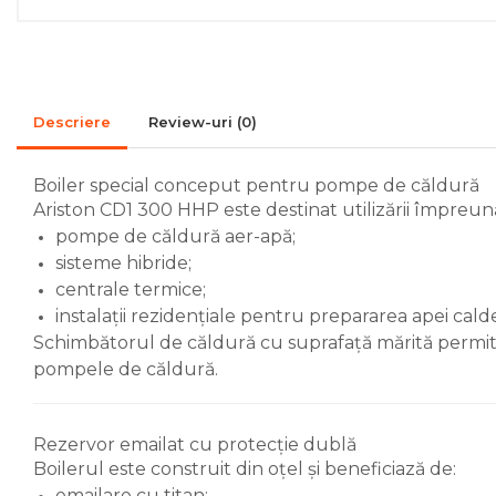
Accesorii de montaj
Seminee
Radiatoare
Descriere
Review-uri
(0)
Radiatoare din otel
Radiatoare din aluminiu
Boiler special conceput pentru pompe de căldură
Radiatoare de baie
Ariston CD1 300 HHP este destinat utilizării împreun
portprosop
pompe de căldură aer-apă;
sisteme hibride;
Accesorii radiatoare
centrale termice;
Preparatoare pentru apa calda
instalații rezidențiale pentru prepararea apei cal
menajera
Schimbătorul de căldură cu suprafață mărită permite t
Boilere electrice
pompele de căldură.
Boilere termoelectrice
Boilere indirecte cu
Rezervor emailat cu protecție dublă
serpentina
Boilerul este construit din oțel și beneficiază de:
Boilere solare indirecte (cu
emailare cu titan;