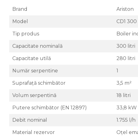
expansiune
Brand
Ariston
Termostate si controlere
Model
CD1 300
Termostate de camera
Accesorii
Tip produs
Boiler in
Cleme de fixare si coliere
Capacitate nominală
300 litri
Accesorii de montaj
Capacitate utilă
280 litri
Substante intretinere
instalatii
Număr serpentine
1
Accesorii instalatii termice
Suprafață schimbător
3,5 m²
Distribuitoare
Volum serpentină
18 litri
Filtre apa
Baterii
Putere schimbător (EN 12897)
33,8 kW
Baterii instant
Debit nominal
1.755 l/h
Baterii sanitare
Material rezervor
Oțel ema
Filtre apa potabila