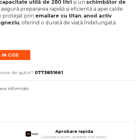
capacitate utilă de 280 litri
și un
schimbător de
a asigură prepararea rapidă și eficientă a apei calde
 protejat prin
emailare cu titan
,
anod activ
agneziu
, oferind o durată de viață îndelungată.
 IN COS
evoie de ajutor?
0773851661
re informatii
Aprobare rapida
Cumpara acum, plateste mai tarziu.