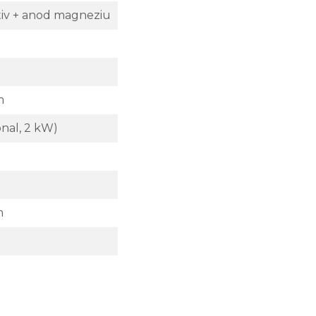
iv + anod magneziu
m
onal, 2 kW)
m