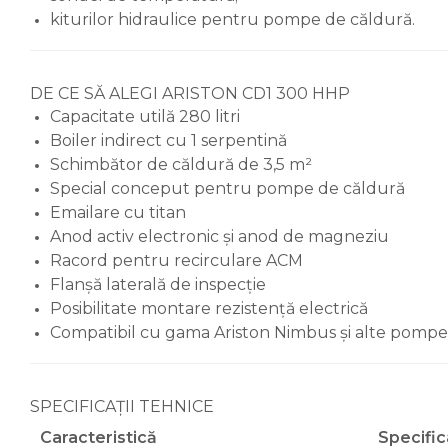
kiturilor hidraulice pentru pompe de căldură.
Accesorii robineti
Robineti tip fluture
Pompe
DE CE SĂ ALEGI ARISTON CD1 300 HHP
Pompe de circulatie
Capacitate utilă 280 litri
Boiler indirect cu 1 serpentină
Pompe submersibile
Schimbător de căldură de 3,5 m²
Hidrofoare
Special conceput pentru pompe de căldură
Emailare cu titan
Accesorii pompe
Anod activ electronic și anod de magneziu
Vase de expansiune
Racord pentru recirculare ACM
Vase de expansiune pentru
Flanșă laterală de inspecție
incalzire
Posibilitate montare rezistență electrică
Vase de expansiune pentru
Compatibil cu gama Ariston Nimbus și alte pompe
instalatii sanitare
Vas de expansiune pentru
hidrofor
SPECIFICAȚII TEHNICE
Accesorii montaj vase de
Caracteristică
Specific