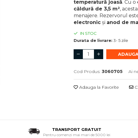
temperatură joasă
. Cu o
căldură de 3,5 m²
, acest
menajere. Rezervorul este
electronic
și
anod de m
IN STOC
Durata de livrare:
3- 5 zile
ADAUGA
Cod Produs:
3060705
Ai n
Adauga la Favorite
Ce
TRANSPORT GRATUIT
Pentru comenzi mai mari de 5000 lei