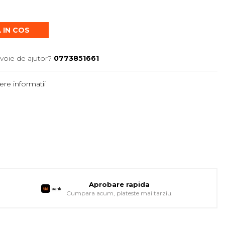
 IN COS
voie de ajutor?
0773851661
re informatii
Aprobare rapida
Cumpara acum, plateste mai tarziu.