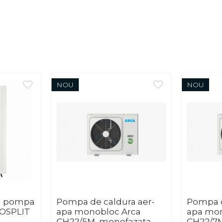
NOU
NOU
ra pompa
Pompa de caldura aer-
Pompa d
ROSPLIT
apa monobloc Arca
apa mon
CH22/5M, monofazata,
CH22/7M