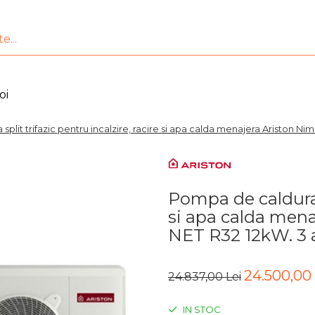
oi
plit trifazic pentru incalzire, racire si apa calda menajera Ariston Nim
Pompa de caldura s
si apa calda mena
NET R32 12kW. 3 
24.500,00 
24.837,00 Lei
IN STOC