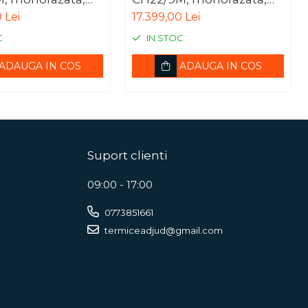
nergetica A+++
clasa energetica A+++
 Lei
17.399,00 Lei
C
IN STOC
ADAUGA IN COS
ADAUGA IN COS
Suport clienti
09:00 - 17:00
0773851661
termiceadjud@gmail.com