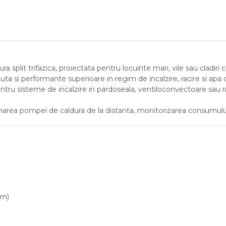
split trifazica, proiectata pentru locuinte mari, vile sau cladiri
scuta si performante superioare in regim de incalzire, racire si apa
ntru sisteme de incalzire in pardoseala, ventiloconvectoare sau rad
area pompei de caldura de la distanta, monitorizarea consumului
rn)