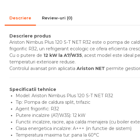
Accesorii de montaj
Descriere
Review-uri
(0)
Seminee
Radiatoare
Descriere produs
Radiatoare din otel
Ariston Nimbus Plus 120 S-T NET R32 este o pompa de caldura 
Radiatoare din aluminiu
frigorific R32, un refrigerant ecologic ce ofera eficienta cre
Cu o putere de
12 kW la A7/W35
, acest model este ideal pe
Radiatoare de baie
temperaturi exterioare reduse.
portprosop
Controlul avansat prin aplicatia
Ariston NET
permite gestion
Accesorii radiatoare
Preparatoare pentru apa calda
Specificatii tehnice
menajera
Model: Ariston Nimbus Plus 120 S-T NET R32
Boilere electrice
Tip: Pompa de caldura split, trifazic
Agent frigorific: R32
Boilere termoelectrice
Putere incalzire (A7/W35): 12 kW
Boilere indirecte cu
Functii: incalzire, racire, apa calda menajera (cu boiler exte
serpentina
Clasa energetica incalzire: A+++ (in functie de sistem)
Temperatura maxima tur: pana la 60°C
Boilere solare indirecte (cu