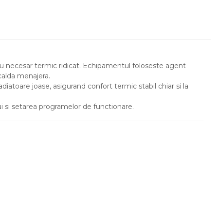
 cu necesar termic ridicat. Echipamentul foloseste agent
 calda menajera.
iatoare joase, asigurand confort termic stabil chiar si la
 si setarea programelor de functionare.