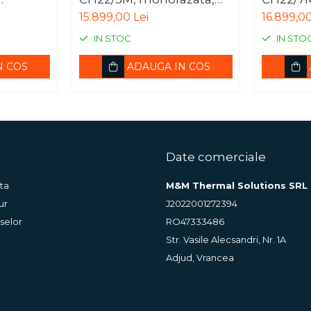
1600
clasa energetica A+++
clasa e
15.899,00 Lei
16.899,00
IN STOC
IN STO
N COS
ADAUGA IN COS
Date comerciale
ta
M&M Thermal Solutions SRL
ur
J2022001272394
selor
RO47333486
Str. Vasile Alecsandri, Nr. 1A
Adjud, Vrancea