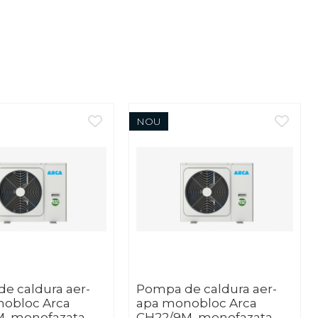
NOU
e caldura aer-
Pompa de caldura aer-
obloc Arca
apa monobloc Arca
, monofazata,
CH22/9M, monofazata,