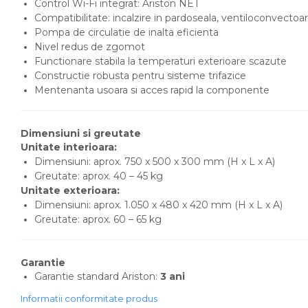
Control Wi-Fi integrat: Ariston NET
serpentina)
Compatibilitate: incalzire in pardoseala, ventiloconvectoar
Pompa de circulatie de inalta eficienta
Boilere pentru pompe de
Nivel redus de zgomot
caldura
Functionare stabila la temperaturi exterioare scazute
Accesorii boilere
Constructie robusta pentru sisteme trifazice
Mentenanta usoara si acces rapid la componente
Incalzire in pardoseala
Tevi si fitinguri
Tevi si fitinguri PPR
Dimensiuni si greutate
Unitate interioara:
Fitinguri alama
Dimensiuni: aprox. 750 x 500 x 300 mm (H x L x A)
Greutate: aprox. 40 – 45 kg
Tevi si fitinguri fonta
Unitate exterioara:
Robineti
Dimensiuni: aprox. 1.050 x 480 x 420 mm (H x L x A)
Robineti de trecere pentru
Greutate: aprox. 60 – 65 kg
apa
Robineti coltari pentru apa
Garantie
Garantie standard Ariston:
3 ani
Robineti pentru gaz
Informatii conformitate produs
Robineti radiator