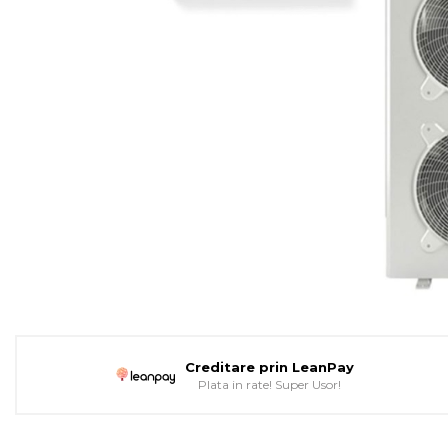
Pompe de caldura
Colectoare solare plane
Colectoare solare cu tub-
vidat
Accesorii sisteme solare
Accesorii pompe de
caldura
Puffere
Cazane pe combustibil solid
Cazane pe lemne cu
gazeificare
Cazane pe biomasa
nelemnoasa
Creditare prin LeanPay
Plata in rate! Super Usor!
Cazane si termoseminee
pe peleti
Centrale mixte lemn-pelet