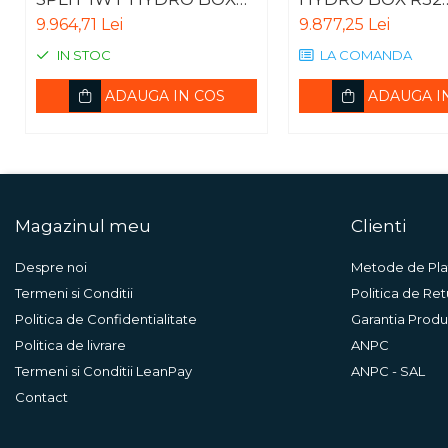
expansiune
R32 MONOFAZIC ODU
TRIFAZIC IDU HN
9.964,71 Lei
9.877,25 Lei
HU051MR.U44
MC.NK1
Termostate si controlere
IN STOC
LA COMANDA
Termostate de camera
ADAUGA IN COS
ADAUGA I
Accesorii
Cleme de fixare si coliere
Accesorii de montaj
Substante intretinere
instalatii
Magazinul meu
Clienti
Accesorii instalatii termice
Despre noi
Metode de Pla
Filtre apa
Termeni si Conditii
Politica de Ret
Baterii
Politica de Confidentialitate
Garantia Produ
Baterii instant
Politica de livrare
ANPC
Termeni si Conditii LeanPay
ANPC - SAL
Baterii sanitare
Contact
Filtre apa potabila
Sanitare