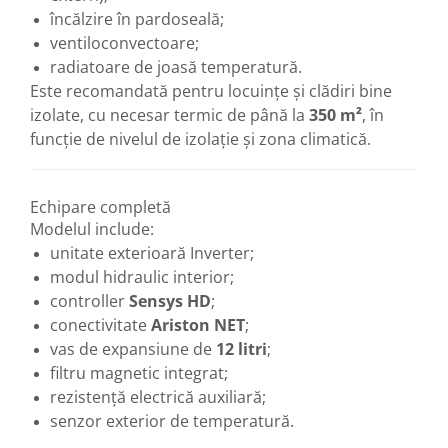
Vase de expansiune pentru
încălzire în pardoseală;
instalatii sanitare
ventiloconvectoare;
radiatoare de joasă temperatură.
Vas de expansiune pentru hidrofor
Este recomandată pentru locuințe și clădiri bine
Accesorii montaj vase de
izolate, cu necesar termic de până la
350 m²
, în
expansiune
funcție de nivelul de izolație și zona climatică.
Termostate si controlere
Termostate de camera
Accesorii
Echipare completă
Modelul include:
Cleme de fixare si coliere
unitate exterioară Inverter;
Accesorii de montaj
modul hidraulic interior;
Substante intretinere instalatii
controller
Sensys HD
;
conectivitate
Ariston NET
;
Accesorii instalatii termice
vas de expansiune de
12 litri
;
Distribuitoare
filtru magnetic integrat;
Filtre apa
rezistență electrică auxiliară;
Baterii
senzor exterior de temperatură.
Baterii instant