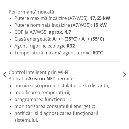
Baterii sanitare
Performanță ridicată
Filtre apa potabila
Putere maximă încălzire (A7/W35):
17,65 kW
Sanitare
Putere nominală încălzire (A7/W35):
15 kW
Accesorii baie
COP la A7/W35:
aprox. 4,7
Clasă energetică:
A+++ (35°C)
/
A++ (55°C)
Cabine de dus
Agent frigorific ecologic
R32
Sifoane si rigole
Temperatură maximă agent termic:
60°C
.
Control inteligent prin Wi-Fi
Aplicația
Ariston NET
permite:
pornirea și oprirea instalației de la distanță;
modificarea temperaturii;
programarea funcționării;
monitorizarea consumului energetic;
notificări și diagnosticarea funcționării
sistemului.