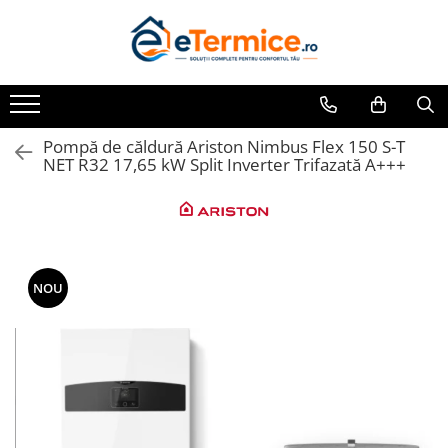
Toate Produsele
Climatizare
Ventiloconvector
Pompă de căldură Ariston Nimbus Flex 150 S-T
NET R32 17,65 kW Split Inverter Trifazată A+++
Aparate aer conditionat multi-split
Aparate aer conditionat
rezidential
Centrale termice
Centrale pe gaz
NOU
Centrale electrice
Accesorii de montaj
Energie verde - Pompe de caldura
Panouri solare
Pompe de caldura