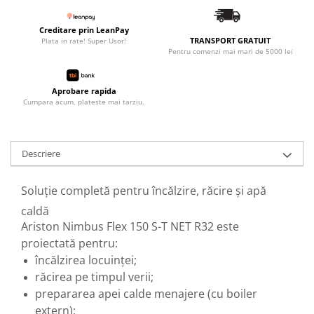
Robineti
Creditare prin LeanPay
Robineti de trecere pentru apa
TRANSPORT GRATUIT
Plata in rate! Super Usor!
Pentru comenzi mai mari de 5000 lei
Robineti coltari pentru apa
Robineti pentru gaz
Aprobare rapida
Robineti radiator
Cumpara acum, plateste mai tarziu.
Accesorii robineti
Robineti tip fluture
Descriere
Pompe
Pompe de circulatie
Soluție completă pentru încălzire, răcire și apă
Pompe submersibile
caldă
Ariston Nimbus Flex 150 S-T NET R32 este
Hidrofoare
proiectată pentru:
Accesorii pompe
încălzirea locuinței;
Vase de expansiune
răcirea pe timpul verii;
Vase de expansiune pentru
prepararea apei calde menajere (cu boiler
incalzire
extern);