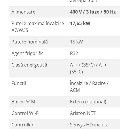
aer-apă Split
Alimentare
400 V / 3 faze / 50 Hz
Putere maximă încălzire
17,65 kW
A7/W35
Putere nominală
15 kW
Agent frigorific
R32
Clasă energetică
A+++ (35°C) / A++
(55°C)
Funcții
Încălzire / Răcire /
ACM
Boiler ACM
Extern (opțional)
Control Wi-Fi
Ariston NET
Controller
Sensys HD inclus