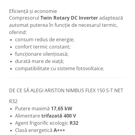
Eficiență și economie
Compresorul
Twin Rotary DC Inverter
adaptează
automat puterea în funcție de necesarul termic,
oferind:
consum redus de energie;
confort termic constant;
funcționare silențioasă;
durată mare de viață;
compatibilitate cu sisteme fotovoltaice.
DE CE SĂ ALEGI ARISTON NIMBUS FLEX 150 S-T NET
R32
Putere maximă
17,65 kW
Alimentare
trifazată 400 V
Agent frigorific ecologic
R32
Clasă energetică
A+++