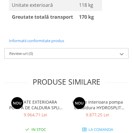
Unitate exterioară
118 kg
Greutate totală transport
170 kg
Informatii conformitate produs
Review-uri
(0)
PRODUSE SIMILARE
UNITATE EXTERIOARA
Unitate interioara pompa
NOU
NOU
POMPA DE CALDURA SPLIT
de caldura HYDROSPLIT
IWT HYDRO BOX R32
HYDRO BOX R32 TRIFAZIC
9.964,71 Lei
9.877,25 Lei
MONOFAZIC ODU
IDU HN1600 MC.NK1
HU051MR.U44
IN STOC
LA COMANDA