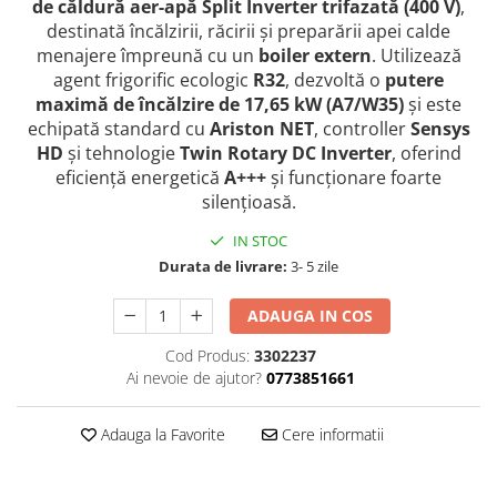
de căldură aer-apă Split Inverter trifazată (400 V)
,
Radiatoare de baie portprosop
destinată încălzirii, răcirii și preparării apei calde
Accesorii radiatoare
menajere împreună cu un
boiler extern
. Utilizează
agent frigorific ecologic
R32
, dezvoltă o
putere
Preparatoare pentru apa calda
maximă de încălzire de 17,65 kW (A7/W35)
și este
menajera
echipată standard cu
Ariston NET
, controller
Sensys
Boilere electrice
HD
și tehnologie
Twin Rotary DC Inverter
, oferind
Boilere termoelectrice
eficiență energetică
A+++
și funcționare foarte
silențioasă.
Boilere indirecte cu serpentina
Boilere solare indirecte (cu
IN STOC
serpentina)
Durata de livrare:
3- 5 zile
Boilere pentru pompe de caldura
ADAUGA IN COS
Accesorii boilere
Cod Produs:
3302237
Incalzire in pardoseala
Ai nevoie de ajutor?
0773851661
Tevi si fitinguri
Tevi si fitinguri PPR
Adauga la Favorite
Cere informatii
Fitinguri alama
Tevi si fitinguri fonta