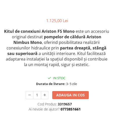
1.125,00 Lei
Kitul de conexiuni Ariston FS Mono
este un accesoriu
original destinat
pompelor de căldură Ariston
Nimbus Mono
, oferind posibilitatea realizării
conexiunilor hidraulice prin
partea dreaptă, stângă
sau superioară
a unității interioare. Kitul facilitează
adaptarea instalației la spațiul disponibil și contribuie
la un montaj rapid, sigur și estetic.
IN STOC
Durata de livrare:
3- 5 zile
ADAUGA IN COS
Cod Produs:
3319657
Ai nevoie de ajutor?
0773851661