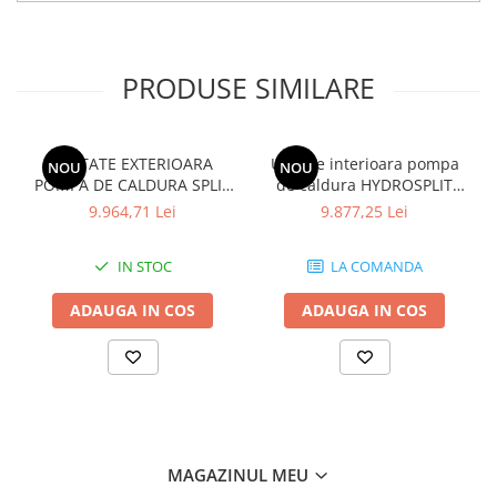
PRODUSE SIMILARE
UNITATE EXTERIOARA
Unitate interioara pompa
NOU
NOU
POMPA DE CALDURA SPLIT
de caldura HYDROSPLIT
IWT HYDRO BOX R32
HYDRO BOX R32 TRIFAZIC
9.964,71 Lei
9.877,25 Lei
MONOFAZIC ODU
IDU HN1600 MC.NK1
HU051MR.U44
IN STOC
LA COMANDA
ADAUGA IN COS
ADAUGA IN COS
MAGAZINUL MEU