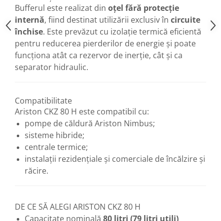
Bufferul este realizat din
oțel fără protecție
Baterii sanitare
internă
, fiind destinat utilizării exclusiv în
circuite
Filtre apa potabila
închise
. Este prevăzut cu izolație termică eficientă
Sanitare
pentru reducerea pierderilor de energie și poate
Accesorii baie
funcționa atât ca rezervor de inerție, cât și ca
separator hidraulic.
Cabine de dus
Sifoane si rigole
Compatibilitate
Ariston CKZ 80 H este compatibil cu:
pompe de căldură Ariston Nimbus;
sisteme hibride;
centrale termice;
instalații rezidențiale și comerciale de încălzire și
răcire.
DE CE SĂ ALEGI ARISTON CKZ 80 H
Capacitate nominală
80 litri (79 litri utili)