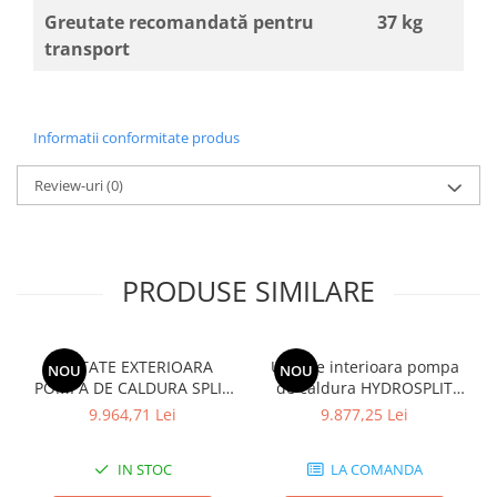
Greutate recomandată pentru
37 kg
transport
Informatii conformitate produs
Review-uri
(0)
PRODUSE SIMILARE
UNITATE EXTERIOARA
Unitate interioara pompa
NOU
NOU
POMPA DE CALDURA SPLIT
de caldura HYDROSPLIT
IWT HYDRO BOX R32
HYDRO BOX R32 TRIFAZIC
9.964,71 Lei
9.877,25 Lei
MONOFAZIC ODU
IDU HN1600 MC.NK1
HU051MR.U44
IN STOC
LA COMANDA