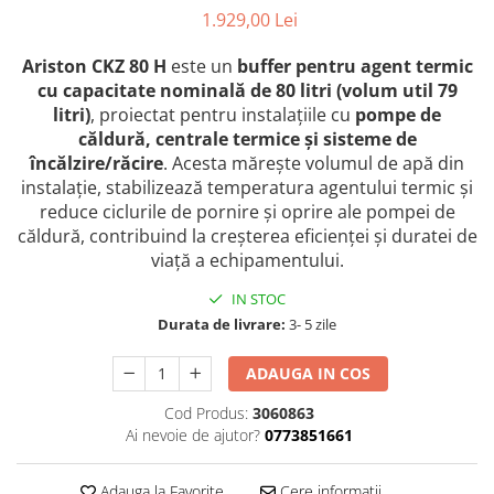
Radiatoare de baie portprosop
1.929,00 Lei
Accesorii radiatoare
Ariston CKZ 80 H
este un
buffer pentru agent termic
Preparatoare pentru apa calda
cu capacitate nominală de 80 litri (volum util 79
menajera
litri)
, proiectat pentru instalațiile cu
pompe de
Boilere electrice
căldură, centrale termice și sisteme de
încălzire/răcire
. Acesta mărește volumul de apă din
Boilere termoelectrice
instalație, stabilizează temperatura agentului termic și
Boilere indirecte cu serpentina
reduce ciclurile de pornire și oprire ale pompei de
căldură, contribuind la creșterea eficienței și duratei de
Boilere solare indirecte (cu
serpentina)
viață a echipamentului.
Boilere pentru pompe de caldura
IN STOC
Durata de livrare:
3- 5 zile
Accesorii boilere
Incalzire in pardoseala
ADAUGA IN COS
Tevi si fitinguri
Cod Produs:
3060863
Tevi si fitinguri PPR
Ai nevoie de ajutor?
0773851661
Fitinguri alama
Tevi si fitinguri fonta
Adauga la Favorite
Cere informatii