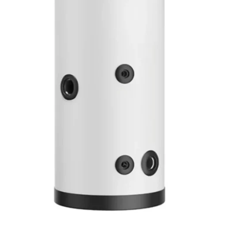
Colectoare solare plane
Colectoare solare cu tub-vidat
Accesorii sisteme solare
Accesorii pompe de caldura
Puffere
Cazane pe combustibil solid
Cazane pe lemne cu gazeificare
Cazane pe biomasa nelemnoasa
Cazane si termoseminee pe peleti
Centrale mixte lemn-pelet
Accesorii de montaj
Seminee
Radiatoare
Radiatoare din otel
Radiatoare din aluminiu