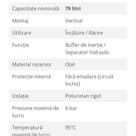
Capacitate nominală
79 litri
Montaj
Vertical
Utilizare
Încălzire / Răcire
Funcție
Buffer de inerție /
Separator hidraulic
Material rezervor
Oțel
Protecție internă
Fără emailare (circuit
închis)
Izolație
Poliuretan rigid
Presiune maximă de
6 bar
lucru
Temperatură
95°C
maximă de lucru