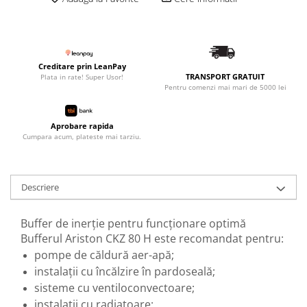
Robineti
Robineti de trecere pentru apa
Robineti coltari pentru apa
Creditare prin LeanPay
Robineti pentru gaz
TRANSPORT GRATUIT
Plata in rate! Super Usor!
Pentru comenzi mai mari de 5000 lei
Robineti radiator
Accesorii robineti
Aprobare rapida
Cumpara acum, plateste mai tarziu.
Robineti tip fluture
Pompe
Pompe de circulatie
Descriere
Pompe submersibile
Hidrofoare
Buffer de inerție pentru funcționare optimă
Bufferul Ariston CKZ 80 H este recomandat pentru:
Accesorii pompe
pompe de căldură aer-apă;
Vase de expansiune
instalații cu încălzire în pardoseală;
Vase de expansiune pentru
sisteme cu ventiloconvectoare;
incalzire
instalații cu radiatoare;