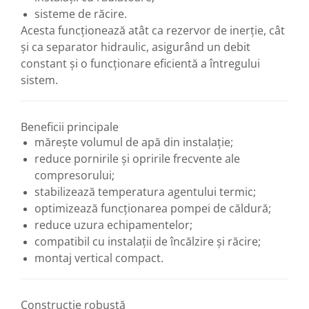
Vase de expansiune pentru
sisteme de răcire.
instalatii sanitare
Acesta funcționează atât ca rezervor de inerție, cât
Vas de expansiune pentru hidrofor
și ca separator hidraulic, asigurând un debit
constant și o funcționare eficientă a întregului
Accesorii montaj vase de
sistem.
expansiune
Termostate si controlere
Termostate de camera
Beneficii principale
mărește volumul de apă din instalație;
Accesorii
reduce pornirile și opririle frecvente ale
Cleme de fixare si coliere
compresorului;
Accesorii de montaj
stabilizează temperatura agentului termic;
Substante intretinere instalatii
optimizează funcționarea pompei de căldură;
Accesorii instalatii termice
reduce uzura echipamentelor;
compatibil cu instalații de încălzire și răcire;
Distribuitoare
montaj vertical compact.
Filtre apa
Baterii
Construcție robustă
Baterii instant