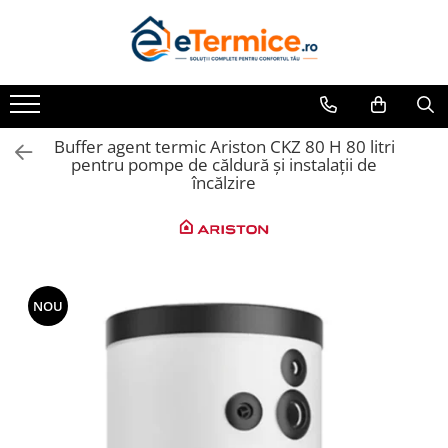
Toate Produsele
Climatizare
Ventiloconvector
Buffer agent termic Ariston CKZ 80 H 80 litri
pentru pompe de căldură și instalații de
Aparate aer conditionat multi-split
încălzire
Aparate aer conditionat
rezidential
Centrale termice
Centrale pe gaz
Centrale electrice
NOU
Accesorii de montaj
Energie verde - Pompe de caldura
Panouri solare
Pompe de caldura